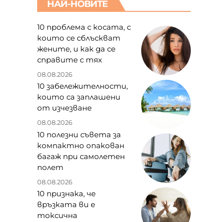
НАЙ-НОВИТЕ
10 проблема с косата, с
които се сблъскват
жените, и как да се
справите с тях
08.08.2026
10 забележителности,
които са заплашени
от изчезване
08.08.2026
10 полезни съвета за
компактно опакован
багаж при самолетен
полет
08.08.2026
10 признака, че
връзката ви е
токсична