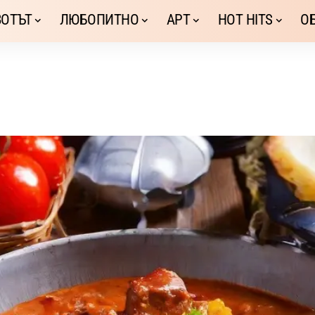
ОТЪТ
ЛЮБОПИТНО
АРТ
HOT HITS
О