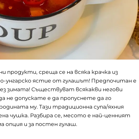
и продукти, среща се на всяка крачка из
по-унгарско ястие от
гулашът
! Предпочитан е
рез зимата! Съществуват всякакви негови
а не допускате е да пропуснете да го
родината му. Тази традиционна супа/яхния
ена чушка. Разбира се, месото е най-ценният
а опция и за постен гулаш.