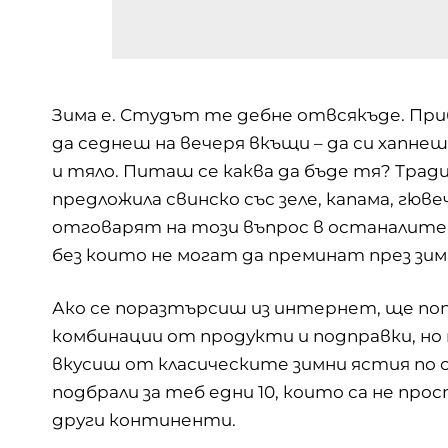
Зима е. Студът те дебне отвсякъде. При
да седнеш на вечеря вкъщи – да си хапнеш
и тяло. Питаш се каква да бъде тя? Трад
предложила свинско със зеле, капама, гюве
отговарят на този въпрос в останалите 
без които не могат да преминат през зи
Ако се поразтърсиш из интернет, ще по
комбинации от продукти и подправки, но 
вкусиш от класическите зимни ястия по с
подбрали за теб едни 10, които са не про
други континенти.