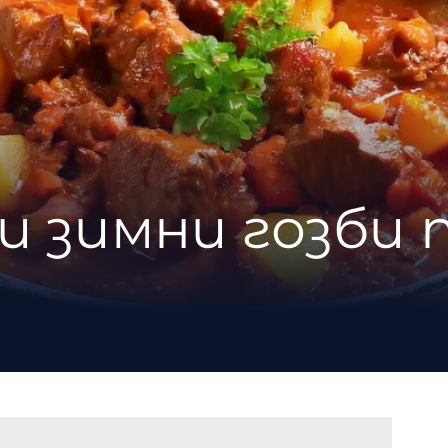
ки зимни гозби 