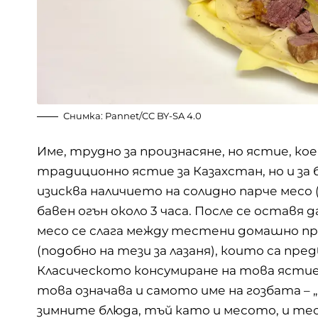
Снимка:
Pannet
/
CC BY-SA 4.0
Име, трудно за произнасяне, но ястие, к
традиционно ястие за Казахстан, но и за 
изисква наличието на солидно парче месо (
бавен огън около 3 часа. После се оставя д
месо се слага между тестени домашно пр
(подобно на тези за лазаня), които са пр
Класическото консумиране на това ястие 
това означава и самото име на гозбата – 
зимните блюда, тъй като и месото, и те