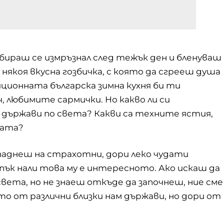
бираш се измръзнал след тежък ден и бленуваш
 някоя вкусна гозбичка, с която да сгрееш душа
иционната българска зимна кухня би ти
ч, любимите сармички. Но какво ли си
държави по света? Какви са техните ястия,
мата?
паднеш на страхотни, дори леко чудати
пък нали това му е интересното. Ако искаш да
вета, но не знаеш откъде да започнеш, ние сме
сто от различни близки нам държави, но дори от