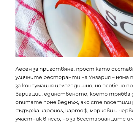
Лесен за приготвяне, прост като съставн
уличните ресторанти на Унгария – няма 
за консумация целогодишно, но особено п
вариации, единственото, което трябва д
опитате поне веднъж, ако сте посетили 
съдържа карфиол, картоф, моркови и черв
участник в него, но за вегетарианците им