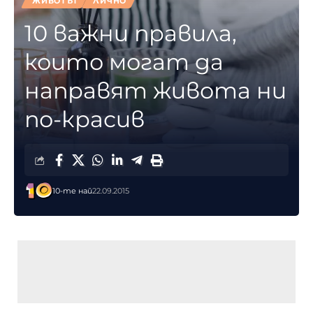
ЖИВОТЪТ
ЛИЧНО
10 важни правила,
които могат да
направят живота ни
по-красив
10-те най
22.09.2015