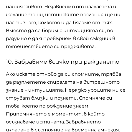
нашия живот. Независимо от нагласата и
желанието ни, истинските послания ще ни
настигнат, колкото и да бягаме от тях.
Вместо да се борим с интуицията си, по-
разумно е да я превърнем в свой съюзник в
пътешествието си през живота.
10. Забравяме всичко при раждането
Ако искате отново да си спомните, трябва
да разплетете спиралата на вътрешното
знание – интуицията. Нерядко уроците ни се
струват близки и познати. Спомняме си
това, което по рождение знаем.
Припомнянето е моментът, в който
осъзнаваме истината. Забравянето –
изпадане в състояние на временна амнезия.