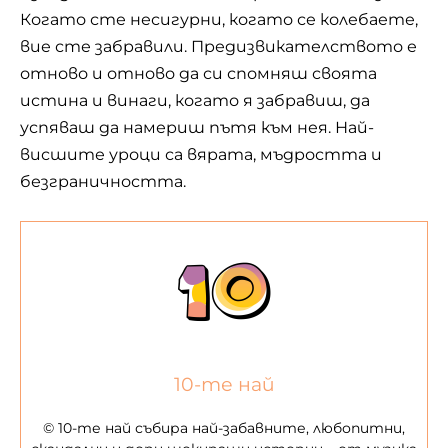
Когато сте несигурни, когато се колебаете,
вие сте забравили. Предизвикателството е
отново и отново да си спомняш своята
истина и винаги, когато я забравиш, да
успяваш да намериш пътя към нея. Най-
висшите уроци са вярата, мъдростта и
безграничността.
10-те най
© 10-те най събира най-забавните, любопитни,