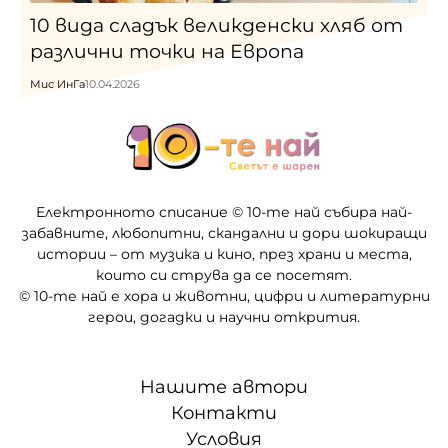
10 вида сладък великденски хляб от
различни точки на Европа
Мис ИнГа
10.04.2026
Електронното списание © 10-те най събира най-
забавните, любопитни, скандални и дори шокиращи
истории – от музика и кино, през храни и места,
които си струва да се посетят.
© 10-те най е хора и животни, цифри и литературни
герои, догадки и научни открития.
Нашите автори
Контакти
Условия