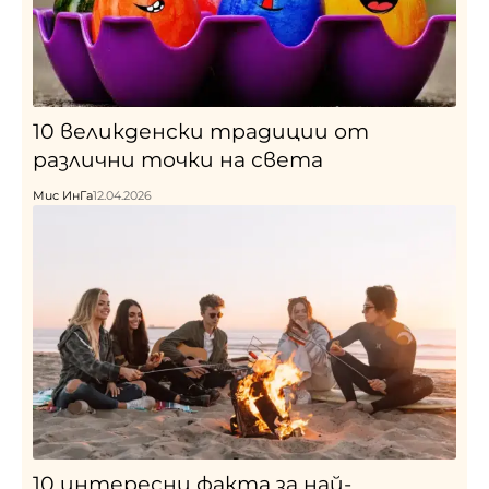
10 великденски традиции от
различни точки на света
Мис ИнГа
12.04.2026
10 интересни факта за най-