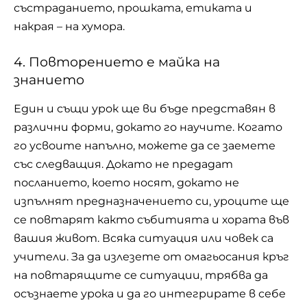
състраданието, прошката, етиката и
накрая – на хумора.
4. Повторението е майка на
знанието
Един и същи урок ще ви бъде представян в
различни форми, докато го научите. Когато
го усвоите напълно, можете да се заемете
със следващия. Докато не предадат
посланието, което носят, докато не
изпълнят предназначението си, уроците ще
се повтарят както събитията и хората във
вашия живот. Всяка ситуация или човек са
учители. За да излезете от омагьосания кръг
на повтарящите се ситуации, трябва да
осъзнаете урока и да го интегрирате в себе