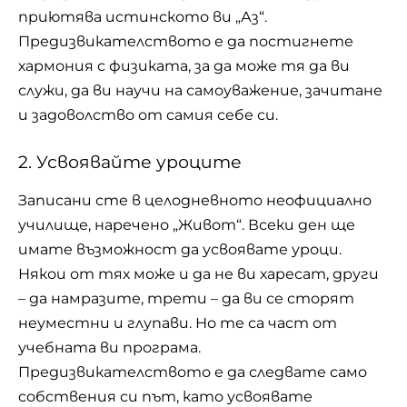
приютява истинското ви „Аз“.
Предизвикателството е да постигнете
хармония с физиката, за да може тя да ви
служи, да ви научи на самоуважение, зачитане
и задоволство от самия себе си.
2. Усвоявайте уроците
Записани сте в целодневното неофициално
училище, наречено „Живот“. Всеки ден ще
имате възможност да усвоявате уроци.
Някои от тях може и да не ви харесат, други
– да намразите, трети – да ви се сторят
неуместни и глупави. Но те са част от
учебната ви програма.
Предизвикателството е да следвате само
собствения си път, като усвоявате