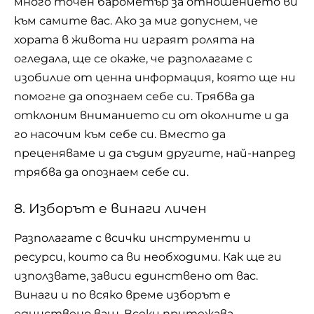
много точен барометър за отношението ви
към самите вас. Ако за миг допуснем, че
хората в живота ни играят ролята на
огледала, ще се окаже, че разполагаме с
изобилие от ценна информация, която ще ни
помогне да опознаем себе си. Трябва да
отклоним вниманието си от околните и да
го насочим към себе си. Вместо да
преценяваме и да съдим другите, най-напред
трябва да опознаем себе си.
8. Изборът е винаги личен
Разполагате с всички инструменти и
ресурси, които са ви необходими. Как ще ги
използвате, зависи единствено от вас.
Винаги и по всяко време изборът е
единствено ваш. Всеки притежава