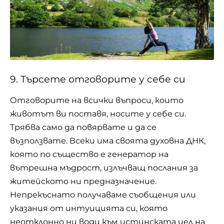
9. Търсете отговорите у себе си
Отговорите на всички въпроси, които
животът ви поставя, носите у себе си.
Трябва само да повярвате и да се
възползвате. Всеки има своята духовна ДНК,
която по същество е генератор на
вътрешна мъдрост, излъчващ послания за
житейското ни предназначение.
Непрекъснато получаваме съобщения или
указания от интуицията си, която
неотклонно ни води към истинската цел на