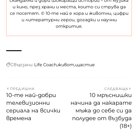
скандални и дори шокиращи истории – от музика
и кино, през храни и места, които си струва да
се посетят. © 10-те най е хора и животни, цифри
и литературни герои, догадки и научни
открития.
Свързани:
Life Coach
живот
щастие
ПРЕДИШНА
СЛЕДВАЩА
10-те най-добри
10 мръснишки
телевизионни
начина да накарате
сериала на всички
мъжа до себе си да
времена
полудее от възбуда
(18+)