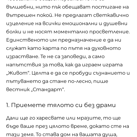
вълшебни, нито пък обещават постигане на
вътрешен покой. Не предлагат светкавично
изцеление на всички емоционални и душевни
болки и не носят моментално просветление.
Единственото им предназначение е да ни
служат като карта по пътя на духовното
израстване. Те не са заповеди, а само
напътствия за това, как да играем играта
„Живот“. Целта е да се пробуди съзнанието и
пътуването да стане по-лесно, пише
вестник „Стандарт“.
1. Приемете тялото си без драми
Дали ще го харесвате или мразите, то ще
бъде ваше през цялото време, докато сте на
тази земя. То става дом на вашата душа,