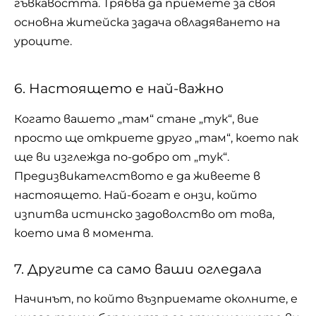
гъвкавостта. Трябва да приемете за своя
основна житейска задача овладяването на
уроците.
6. Настоящето е най-важно
Когато вашето „там“ стане „тук“, вие
просто ще откриете друго „там“, което пак
ще ви изглежда по-добро от „тук“.
Предизвикателството е да живеете в
настоящето. Най-богат е онзи, който
изпитва истинско задоволство от това,
което има в момента.
7. Другите са само ваши огледала
Начинът, по който възприемате околните, е