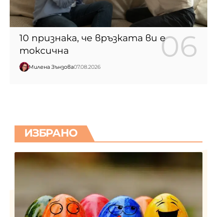
10 признака, че връзката ви е
токсична
Милена Зънзова
07.08.2026
ИЗБРАНО