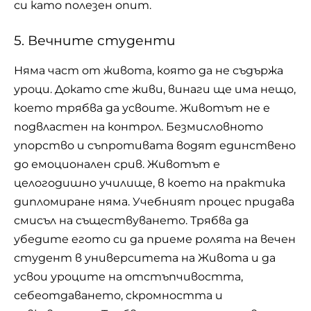
си като полезен опит.
5. Вечните студенти
Няма част от живота, която да не съдържа
уроци. Докато сте живи, винаги ще има нещо,
което трябва да усвоите. Животът не е
подвластен на контрол. Безмисловното
упорство и съпротивата водят единствено
до емоционален срив. Животът е
целогодишно училище, в което на практика
дипломиране няма. Учебният процес придава
смисъл на съществуването. Трябва да
убедите eгото си да приеме ролята на вечен
студент в университета на Живота и да
усвои уроците на отстъпчивостта,
себеотдаването, скромността и