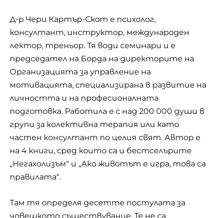
Д-р Чери Картър-Скот е психолог,
консултант, инструктор, международен
лектор, треньор. Тя води семинари и е
председател на Борда на директорите на
Организацията за управление на
мотивацията, специализирана в развитие на
личността и на професионалната
подготовка. Работила е с над 200 000 души в
групи за колективна терапия или като
частен консултант по целия свят. Автор е
на 4 книги, сред които са и бестселърите
„Негахолизъм“ и „Ако животът е игра, това са
правилата“.
Там тя определя десетте постулата за
човешкото съществувание. Те не са