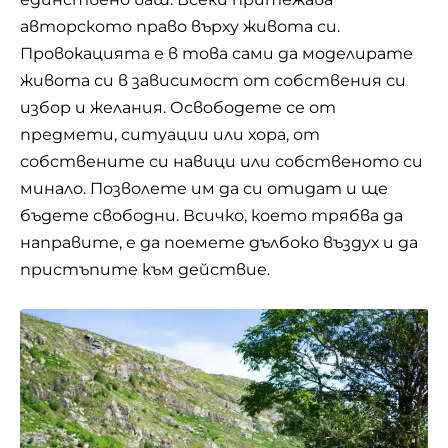
авторското право върху живота си.
Провокацията е в това сами да моделирате
живота си в зависимост от собствения си
избор и желания. Освободете се от
предмети, ситуации или хора, от
собствените си навици или собственото си
минало. Позволете им да си отидат и ще
бъдете свободни. Всичко, което трябва да
направите, е да поемете дълбоко въздух и да
пристъпите към действие.