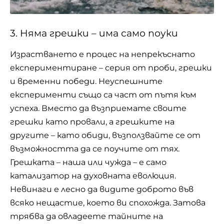
3. Няма грешки – има само поуки
Израстването е процес на непрекъснато
експериментиране – серия от проби, грешки
и временни победи. Неуспешните
експерименти също са част от пътя към
успеха. Вместо да възприемате своите
грешки като провали, а грешките на
другите – като обиди, възползвайте се от
възможността да се поучите от тях.
Грешката – наша или чужда – е само
катализатор на духовната еволюция.
Невинаги е лесно да видите доброто във
всяко нещастие, което ви спохожда. Затова
трябва да овладеете тайните на