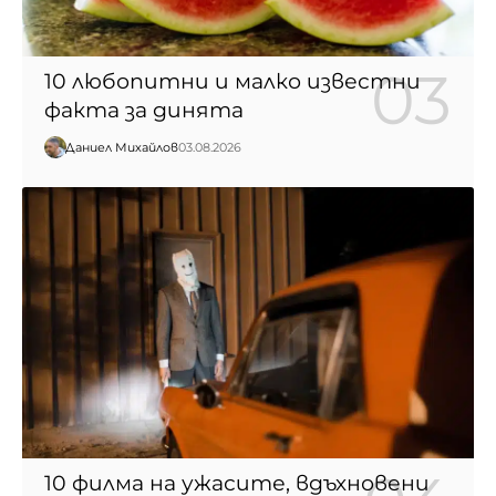
10 любопитни и малко известни
факта за динята
Даниел Михайлов
03.08.2026
10 филма на ужасите, вдъхновени