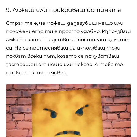
9. Лъжеш или прикриваш истината
Страх те е, че можеш да загубиш нещо или
положението ти е просто удобно. Използваш
лъжата
като средство да постигаш целите
си. Не се притесняваш да използваш този
похват всеки път, когато се почувстваш
застрашен от нещо или някого. А това те
прави токсичен човек.