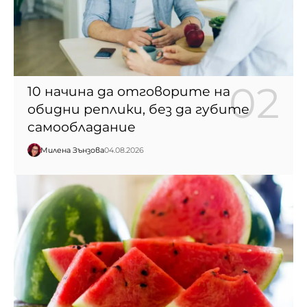
10 начина да отговорите на
обидни реплики, без да губите
самообладание
Милена Зънзова
04.08.2026