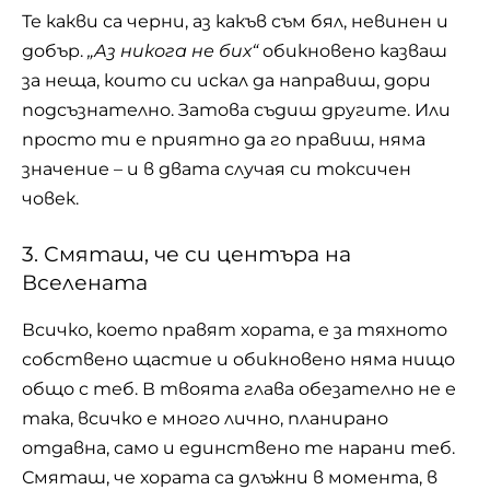
Те какви са черни, аз какъв съм бял, невинен и
добър.
„Аз никога не бих“
обикновено казваш
за неща, които си искал да направиш, дори
подсъзнателно. Затова съдиш другите. Или
просто ти е приятно да го правиш, няма
значение – и в двата случая си токсичен
човек.
3. Смяташ, че си центъра на
Вселената
Всичко, което правят хората, е за тяхното
собствено
щастие
и обикновено няма нищо
общо с теб. В твоята глава обезателно не е
така, всичко е много лично, планирано
отдавна, само и единствено те нарани теб.
Смяташ, че хората са длъжни в момента, в