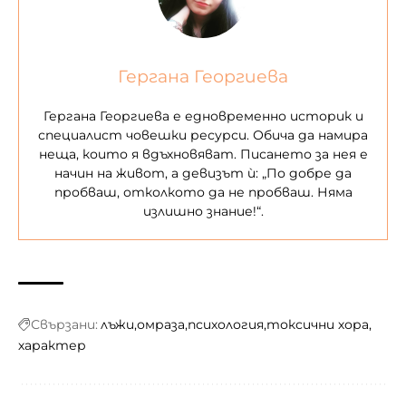
Гергана Георгиева
Гергана Георгиева е едновременно историк и
специалист човешки ресурси. Обича да намира
неща, които я вдъхновяват. Писането за нея е
начин на живот, а девизът ѝ: „По добре да
пробваш, отколкото да не пробваш. Няма
излишно знание!“.
Свързани:
лъжи
омраза
психология
токсични хора
характер