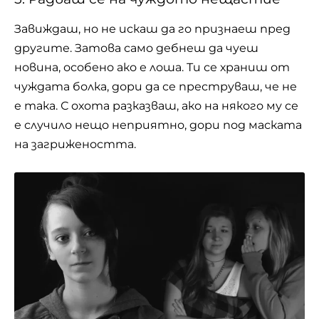
Завиждаш, но не искаш да го признаеш пред
другите. Затова само дебнеш да чуеш
новина, особено ако е лоша. Ти се храниш от
чуждата болка, дори да се преструваш, че не
е така. С охота разказваш, ако на някого му се
е случило нещо неприятно, дори под маската
на загрижеността.