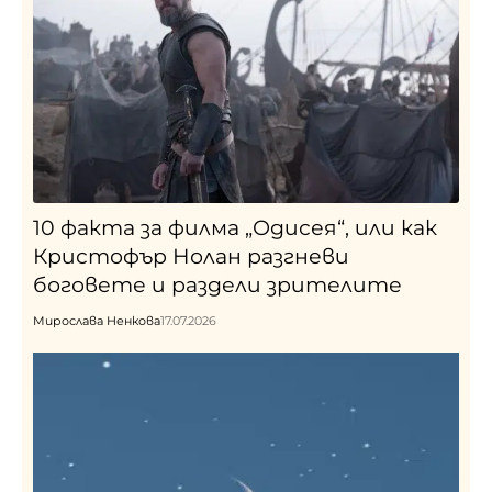
10 факта за филма „Одисея“, или как
Кристофър Нолан разгневи
боговете и раздели зрителите
Мирослава Ненкова
17.07.2026