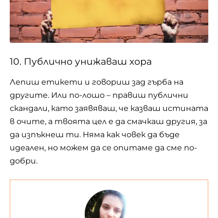
10. Публично унижаваш хора
Лепиш етикети и говориш зад гърба на
другите. Или по-лошо – правиш публични
скандали, като заявяваш, че казваш истината
в очите, а твоята цел е да смачкаш другия, за
да изпъкнеш ти. Няма как човек да бъде
идеален, но можем да се опитаме да сме по-
добри.