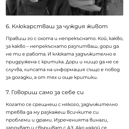
6. Клюкарстваш за чуждия живот
Правиш го с охота и непрекъснато. Кой, какво,
за какво – непрекъснато разпитваш, дори да
не ти е работа. И клюката задължително е
придружена с критика. Дори и нищо да не се
случва, липсата на информация също е повод
за догадки, а от тях и още критики.
7. Говориш само за себе си
Когато се срещнеш с някого, задължително
трябва да му разкажеш всичките си
проблеми и драми. Изреченията винаги,
започват и свършват с АЗ. Ако някой се