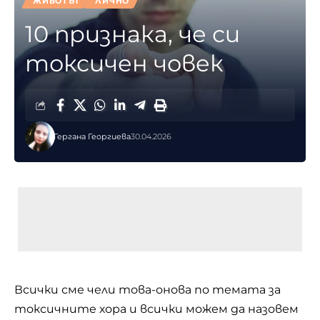
ЖИВОТЪТ
ЛИЧНО
10 признака, че си
токсичен човек
Гергана Георгиева
30.04.2026
Всички сме чели това-онова по темата за
токсичните хора
и всички можем да назовем