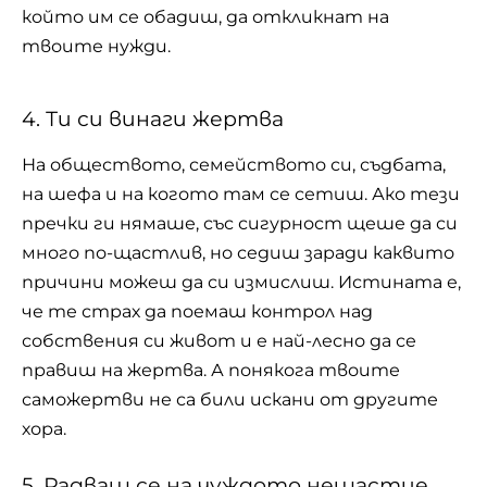
който им се обадиш, да откликнат на
твоите нужди.
4. Ти си винаги жертва
На обществото, семейството си, съдбата,
на шефа и на когото там се сетиш. Ако тези
пречки ги нямаше, със сигурност щеше да си
много по-щастлив, но седиш заради каквито
причини можеш да си измислиш. Истината е,
че те страх да поемаш контрол над
собствения си живот и е най-лесно да се
правиш на жертва. А понякога твоите
саможертви не са били искани от другите
хора.
5. Радваш се на чуждото нещастие