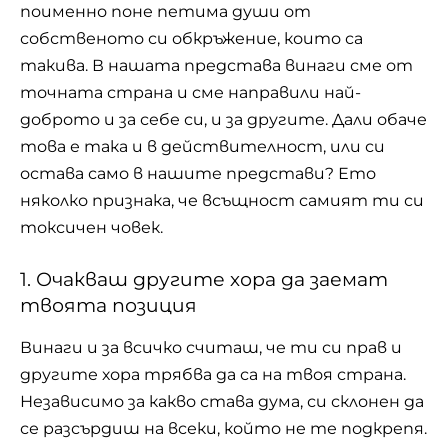
поименно поне петима души от
собственото си обкръжение, които са
такива. В нашата представа винаги сме от
точната страна и сме направили най-
доброто и за себе си, и за другите. Дали обаче
това е така и в действителност, или си
остава само в нашите представи? Ето
няколко признака, че всъщност самият ти си
токсичен човек.
1. Очакваш другите хора да заемат
твоята позиция
Винаги и за всичко считаш, че ти си прав и
другите хора трябва да са на твоя страна.
Независимо за какво става дума, си склонен да
се разсърдиш на всеки, който не те подкрепя.