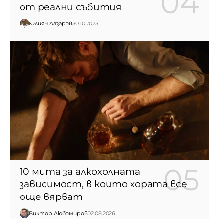
от реални събития
Юлиян Лазаров
30.10.2023
10 мита за алкохолната
зависимост, в които хората все
още вярват
Виктор Любомиров
02.08.2026