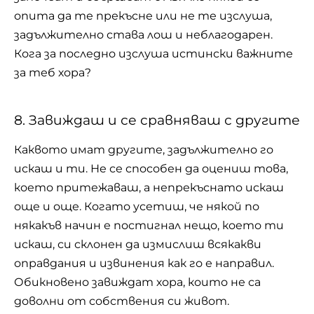
опита да те прекъсне или не те изслуша,
задължително става лош и неблагодарен.
Кога за последно изслуша истински важните
за теб хора?
8. Завиждаш и се сравняваш с другите
Каквото имат другите, задължително го
искаш и ти. Не се способен да оцениш това,
което притежаваш, а непрекъснато искаш
още и още. Когато усетиш, че някой по
някакъв начин е постигнал нещо, което ти
искаш, си склонен да измислиш всякакви
оправдания и извинения как го е направил.
Обикновено завиждат хора, които не са
доволни от собствения си живот.