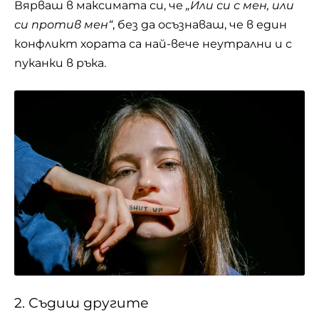
Вярваш в максимата си, че
„Или си с мен, или
си против мен“
, без да осъзнаваш, че в един
конфликт хората са най-вече неутрални и с
пуканки в ръка.
2. Съдиш другите