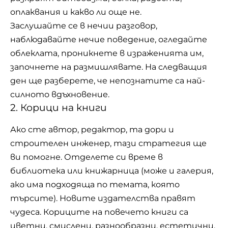
оплаквания и какво ли още не.
Заслушайте се в нечии разговор,
наблюдавайте нечие поведение, огледайте
облеклата, проникнете в израженията им,
започнете на размишлявате. На следващия
ден ще разберете, че непознатите са най-
силното вдъхновение.
2. Корици на книги
Ако сте автор, редактор, та дори и
строителен инженер, тази стратегия ще
ви помогне. Отделете си време в
библиотека или книжарница (може и галерия,
ако има подходяща по темата, която
търсите). Новите издателства правят
чудеса. Кориците на повечето книги са
цветни, смислени, разнообразни, естетични.