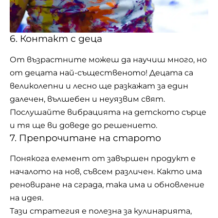
6. Контакт с деца
От възрастните можеш да научиш много, но
от децата най-същественото! Децата са
великолепни и лесно ще разкажат за един
далечен, вълшебен и неуязвим свят.
Послушайте вибрацията на детското сърце
и тя ще ви доведе до решението.
7. Препрочитане на старото
Понякога елемент от завършен продукт е
началото на нов, съвсем различен. Както има
реновиране на сграда, така има и обновление
на идея.
Тази стратегия е полезна за кулинарията,