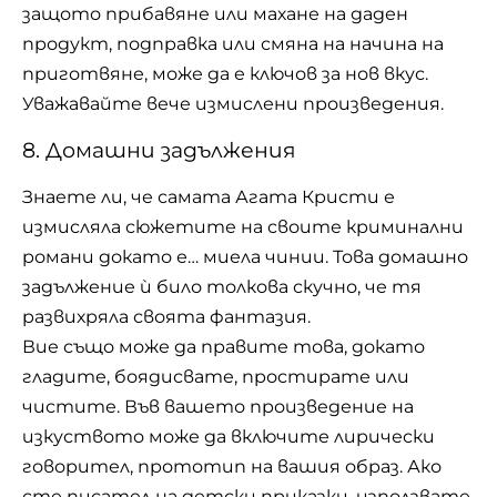
защото прибавяне или махане на даден
продукт, подправка или смяна на начина на
приготвяне, може да е ключов за нов вкус.
Уважавайте вече измислени произведения.
8. Домашни задължения
Знаете ли, че самата Агата Кристи е
измисляла сюжетите на своите криминални
романи докато е… миела чинии. Това домашно
задължение ѝ било толкова скучно, че тя
развихряла своята фантазия.
Вие също може да правите това, докато
гладите, боядисвате, простирате или
чистите. Във вашето произведение на
изкуството може да включите лирически
говорител, прототип на вашия образ. Ако
сте писател на детски приказки, използвате