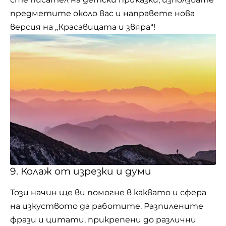
предметите около вас и направете нова
версия на „Красавицата и звяра“!
9. Колаж от изрезки и думи
Този начин ще ви помогне в каквато и сфера
на изкуството да работите. Разпилените
фрази и цитати, прикрепени до различни