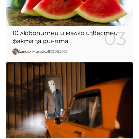
10 любопитни и малко известни
факта за динята
Даниел Михайлов
03.08.2026