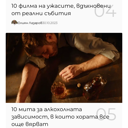
10 филма на ужасите, вдъхновени
от реални събития
Юлиян Лазаров
30.10.2023
10 мита за алкохолната
зависимост, в които хората все
още вярват