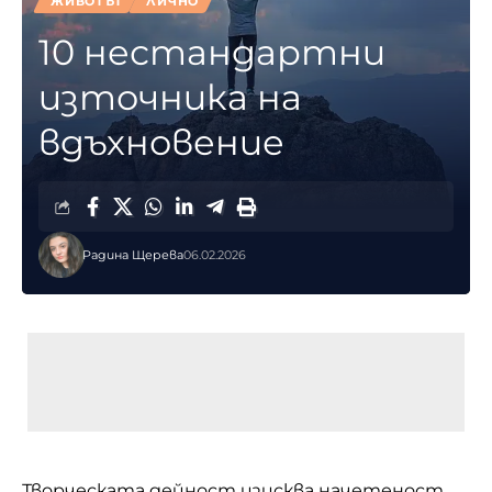
ЖИВОТЪТ
ЛИЧНО
10 нестандартни
източника на
вдъхновение
Радина Щерева
06.02.2026
Творческата дейност изисква начетеност,