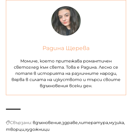
Радина Щерева
Момиче, което притежава романтичен
светоглед към света. Това е Радина. Лесно се
потапя в историята на различните народи,
вярва в силата на изкуството и търси своите
вдъхновения всеки ден.
Свързани:
вдъхновение
здраве
литература
музика
творци
художници