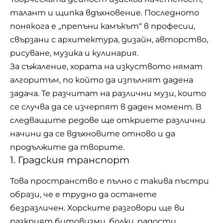
талант и щипка вдъхновение. Последното
понякога е „препъни камъкът“ в професии,
свързани с архитектура, дизайн, авторство,
рисуване, музика и кулинария.
За съжаление, хората на изкуството нямат
алгоритъм, по който да изпълнят дадена
задача. Те разчитат на различни музи, които
се случва да се изчерпят в даден момент. В
следващите редове ще откриете различни
начини да се вдъхновите отново и да
продължите да творите.
1. Градския транспорт
Това пространство е пълно с такива
пъстри
образи
, че е трудно да останете
безразличен. Хорските разговори ще ви
разкрият битовизми, болки, радости,