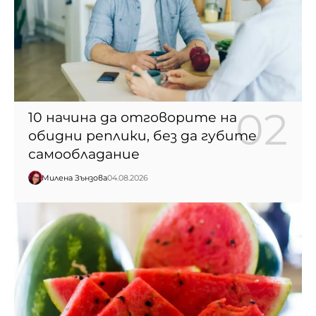
10 начина да отговорите на
обидни реплики, без да губите
самообладание
Милена Зънзова
04.08.2026