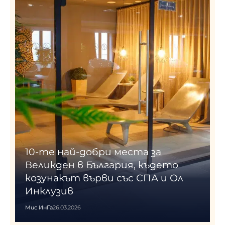
10-те най-добри места за
Великден в България, където
козунакът върви със СПА и Ол
Инклузив
Мис ИнГа
26.03.2026