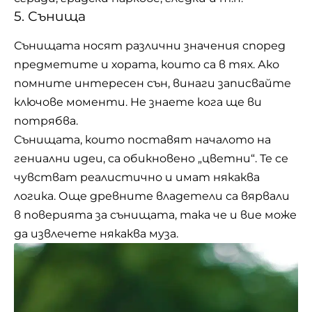
5. Сънища
Сънищата носят различни значения според
предметите и хората, които са в тях. Ако
помните интересен сън, винаги записвайте
ключове моменти. Не знаете кога ще ви
потрябва.
Сънищата, които поставят началото на
гениални идеи, са обикновено „цветни“. Те се
чувстват реалистично и имат някаква
логика. Още древните владетели са вярвали
в поверията за сънищата, така че и вие може
да извлечете някаква муза.