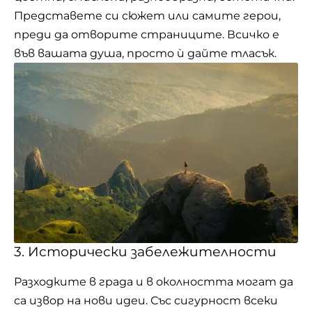
Представете си сюжет или самите герои,
преди да отворите страниците. Всичко е
във вашата душа, просто ѝ дайте тласък.
3. Исторически забележителности
Разходките в града и в околността могат да
са извор на нови идеи. Със сигурност всеки