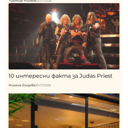
Тихомир Милков
25.07.2026
10 интересни факта за Judas Priest
Милена Зънзова
29.07.2026