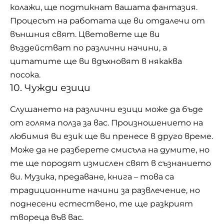
колажи, ще подтикнат вашата фантазия.
Процесът на работата ще ви отдалечи от
външния свят. Цветовете ще ви
въздействат по различни начини, а
цитатите ще ви вдъхновят в някаква
посока.
10. Чужди езици
Слушането на различни езици може да бъде
от голяма полза за вас. Произношението на
любимия ви език ще ви пренесе в друго време.
Може да не разберете смисъла на думите, но
те ще породят измислен свят в съзнанието
ви. Музика, предаване, книга – това са
традиционните начини за развлечение, но
поднесени естествено, те ще разкрият
твореца във вас.