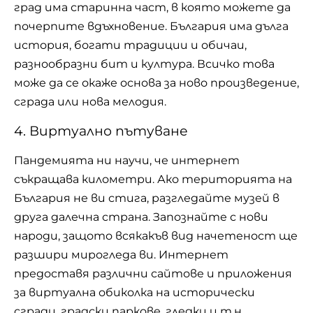
град има старинна част, в която можете да
почерпите вдъхновение. България има
дълга
история
, богати традиции и обичаи,
разнообразни бит и култура. Всичко това
може да се окаже основа за ново произведение,
сграда или нова мелодия.
4. Виртуално пътуване
Пандемията ни научи, че интернет
съкращава километри. Ако територията на
България не ви стига, разгледайте музей в
друга далечна страна. Запознайте с нови
народи, защото всякакъв вид начетеност ще
разшири мирогледа ви. Интернет
предоставя различни сайтове и приложения
за виртуална обиколка на исторически
сгради, градски паркове, гледки и т.н.