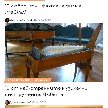
10 любопитни факта за филма
„Майкъл“
Мирослава Ненкова
24.04.2026
ЗАБАВЛЕНИЕ
МУЗИКА
10 от най-странните музикални
инструменти в света
Диана Игнатова
14.04.2026