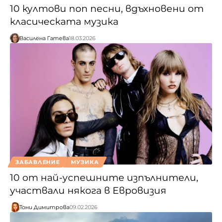
10 култови поп песни, вдъхновени от
класическата музика
Василена Гатева
18.03.2026
ЗАБАВЛЕНИЕ
МУЗИКА
10 от най-успешните изпълнители,
участвали някога в Евровизия
Тони Димитрова
09.02.2026