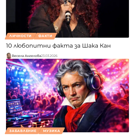
ЛИЧНОСТИ
ФАКТИ
10 любопитни факта за Шака Кан
Весела Ангелова
23.03.2026
ЗАБАВЛЕНИЕ
МУЗИКА