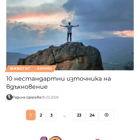
ЖИВОТЪТ
ЛИЧНО
10 нестандартни източника на
вдъхновение
Радина Щерева
06.02.2026
1
2
3
…
23
24