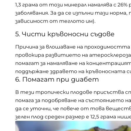
1,3 грама от този минерал намалява с 26
заболявания. За да се изпълни тази норма, 
зависимост от теглото им).
5. Чисти кръвоносни съдове
Причина за влошаване на проходимостта
провокира развитието на атеросклероза
помагат за намаляване на концентрацият
поддържане здравето на кръвоносната с
6. Помагат при диабет
В тези тропически плодове присъства с
помага за подобряване на състоянието на 
да се уточни, че повече от това вещество
зелен плод среден размер е 12,5 грама нише