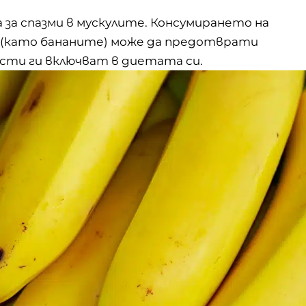
за спазми в мускулите. Консумирането на
на (като бананите) може да предотврати
исти ги включват в диетата си.