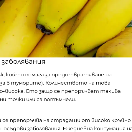
 заболявания
к, който помага за предотвратяване на
оза в туморите). Количеството на това
по-висока. Ето защо се препоръчват такива
ни точки или са потъмнели.
 се препоръчва на страдащи от високо кръвно
чносъдови заболявания. Ежедневна консумация н