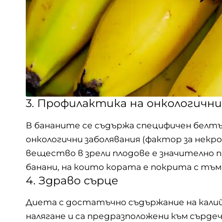
3. Профилактика на онкологични
В бананите се съдържа специфичен белтъ
онкологични заболявания (фактор за некр
вещество в зрели плодове е значително 
банани, на които кората е покрита с тъм
4. Здраво сърце
Диета с достатъчно съдържание на калий
налягане и са предразположени към сърде