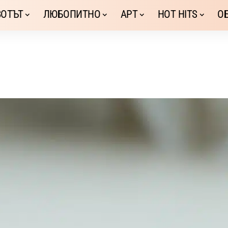
ОТЪТ
ЛЮБОПИТНО
АРТ
HOT HITS
О