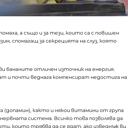
томаха, а също и за тези, които са с повишен
зим, спомагащ за секрецията на слуз, която
и бананите отличен източник на енергия.
ат и почти веднага компенсират недостига на
(допамин), както и някои витамини от група
нервната система. Всичко това позволява да
и, които трябва да се ядат, ако изведнъж ви