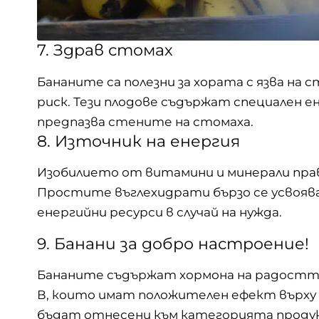
7. Здрав стомах
Бананите са полезни за хората с язва на с
риск. Тези плодове съдържат специален ен
предпазва стените на стомаха.
8. Източник на енергия
Изобилието от витамини и минерали прав
Простите въглехидрати бързо се усвояв
енергийни ресурси в случай на нужда.
9. Банани за добро настроение!
Бананите съдържат хормона на радостта 
В, които имат положителен ефект върху 
бъдат отнесени към категорията продукт