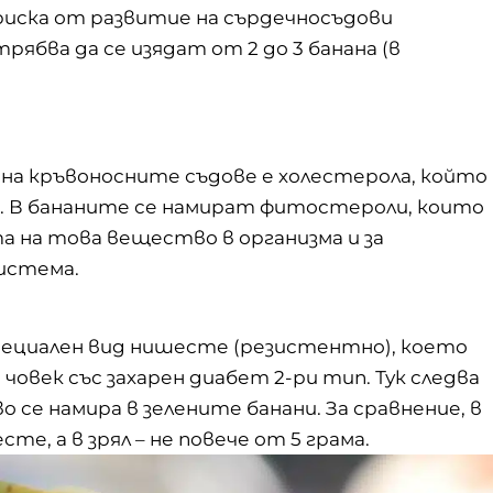
% риска от развитие на сърдечносъдови
трябва да се изядат от 2 до 3 банана (в
 на кръвоносните съдове е
холестерола
, който
. В бананите се намират фитостероли, които
а на това вещество в организма и за
истема.
пециален вид нишесте (резистентно), което
човек със захарен диабет 2-ри тип. Тук следва
 се намира в зелените банани. За сравнение, в
сте, а в зрял – не повече от 5 грама.