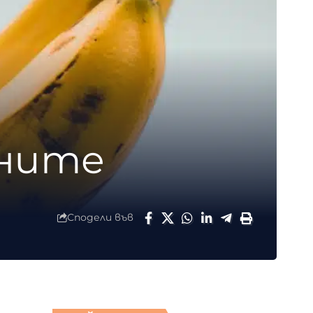
аните
Сподели във