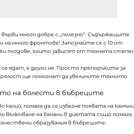
“ върви много добре с „полезно“. Съдържащите
 на много фронтове! Запознайте се с 10 от
ки плодове, които зависят от тяхната степе
а се ядат, а други не. Просто препоръките за
 зрялост ще помогнат да увеличите тяхното
ето на болести в бъбреците
калий, помага да се избегне появата на камън
о включване на банани в диетата също помага
качествени образувания в бъбреците.