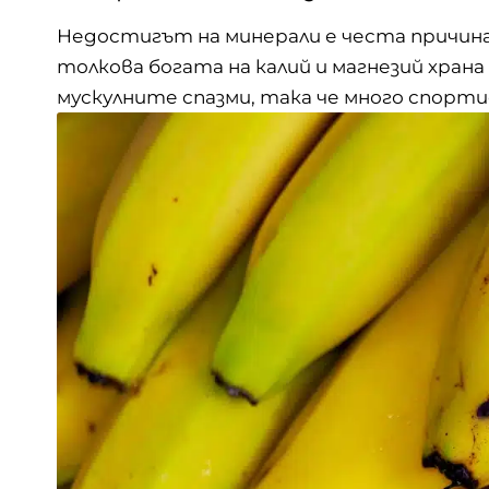
Недостигът на минерали е честа причина 
толкова богата на калий и магнезий хра
мускулните
спазми, така че много спорт