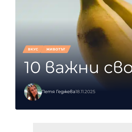
ВКУС
ЖИВОТЪТ
10 важни св
Петя Геджева
18.11.2025