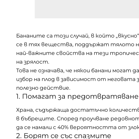
Бананите са този случай, в който „вкусно
се в тях вещества, поддържат тялото ни
най-важните свойства на тези тропичес
на зрялост.
Това не означава, че някои банани могат д
избор на плод в зависимост от неговата
полезно действие.
1. Помагат за предотвратяван
Храна, съдържаща достатъчно количество 
в бъбреците. Според проучване редовнот
да се намали с 40% вероятността от зло
2. Борят се със спазмите