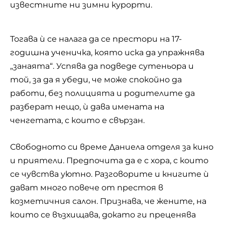
известните ни зимни курорти.
Тогава ѝ се налага да се престори на 17-
годишна ученичка, която иска да упражнява
„занаята“. Успява да подведе сутеньора и
той, за да я убеди, че може спокойно да
работи, без полицията и родителите да
разберат нещо, ѝ дава имената на
ченгетата, с които е свързан.
Свободното си време Даниела отделя за кино
и приятели. Предпочита да е с хора, с които
се чувства уютно. Разговорите и книгите ѝ
дават много повече от престоя в
козметичния салон. Признава, че жените, на
които се възхищава, докато ги преценява