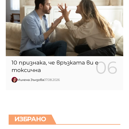
10 признака, че връзката ви е
токсична
Милена Зънзова
07.08.2026
ИЗБРАНО