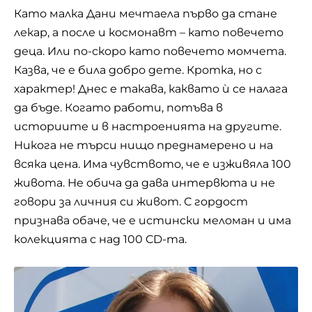
Като малка Дани мечтаела първо да стане
лекар, а после и космонавт – като повечето
деца. Или по-скоро като повечето момчета.
Казва, че е била добро дете. Кротка, но с
характер! Днес е такава, каквато ѝ се налага
да бъде. Когато работи, потъва в
историите и в настроенията на другите.
Никога не търси нищо преднамерено и на
всяка цена. Има чувството, че е изживяла 100
живота. Не обича да дава интервюта и не
говори за личния си живот. С гордост
признава обаче, че е истински меломан и има
колекцията с над 100 CD-та.