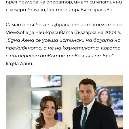
през погледа на оператор, имат симпатични
и мъдри бръчки, които ги правят красиви.
Самата тя беше избрана от читателите на
ViewSofia за най-красивата българка на 2009 г.
„Една жена се усеща истински на базата на
преживяното, а не на козметиката. Когато
е интересна отвътре, това личи отвън“
,
казва Дани.