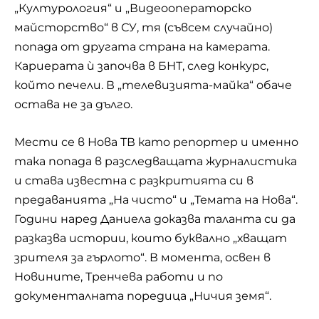
„Културология“ и „Видеооператорско
майсторство“ в СУ, тя (съвсем случайно)
попада от другата страна на камерата.
Кариерата ѝ започва в БНТ, след конкурс,
който печели. В „телевизията-майка“ обаче
остава не за дълго.
Мести се в Нова ТВ като репортер и именно
така попада в разследващата журналистика
и става известна с разкритията си в
предаванията „На чисто“ и „Темата на Нова“.
Години наред Даниела доказва таланта си да
разказва истории, които буквално „хващат
зрителя за гърлото“. В момента, освен в
Новините, Тренчева работи и по
документалната поредица „Ничия земя“.