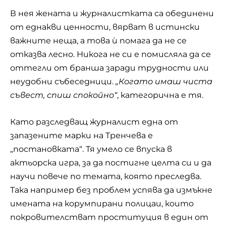
В нея жената и журналистката са обединени
от еднакви ценности, вярват в истински
важните неща, а това ѝ помага да не се
отказва лесно. Никога не си е помисляла да се
оттегли от бранша заради трудности или
неудобни събеседници.
„Когато имаш чиста
съвест, спиш спокойно“
, категорична е тя.
Като разследващ журналист една от
запазените марки на Тренчева е
„постановката“. Тя умело се впуска в
актьорска игра, за да постигне целта си и да
научи повече по темата, която преследва.
Така например без проблем успява да измъкне
имената на корумпирани полицаи, които
покровителстват проституция в един от