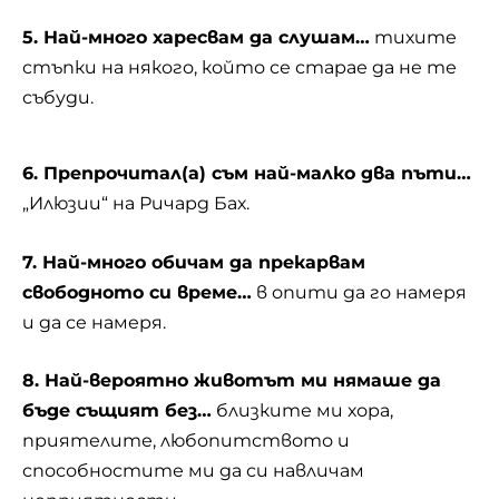
5. Най-много харесвам да слушам…
тихите
стъпки на някого, който се старае да не те
събуди.
6. Препрочитал(а) съм най-малко два пъти…
„Илюзии“ на Ричард Бах.
7. Най-много обичам да прекарвам
свободното си време…
в опити да го намеря
и да се намеря.
8. Най-вероятно животът ми нямаше да
бъде същият без…
близките ми хора,
приятелите, любопитството и
способностите ми да си навличам