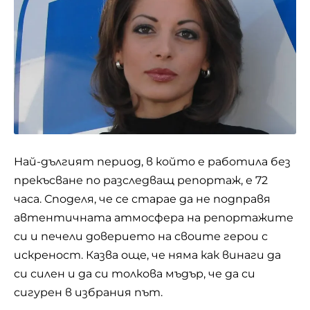
Най-дългият период, в който е работила без
прекъсване по разследващ репортаж, е 72
часа. Споделя, че се старае да не подправя
автентичната атмосфера на репортажите
си и печели доверието на своите герои с
искреност. Казва още, че няма как винаги да
си силен и да си толкова мъдър, че да си
сигурен в избрания път.