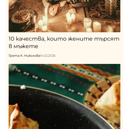
10 качества, които жените търсят
в мъжете
Грета К. Николова
14.02.2026