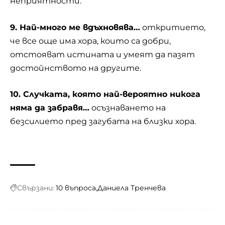
неприятности.
9. Най-много ме вдъхновява…
откритието,
че все още има хора, които са добри,
отстояват истината и умеят да пазят
достойнството на другите.
10. Случката, която най-вероятно никога
няма да забравя…
осъзнаването на
безсилието пред загубата на близки хора.
Свързани:
10 въпроса
Даниела Тренчева