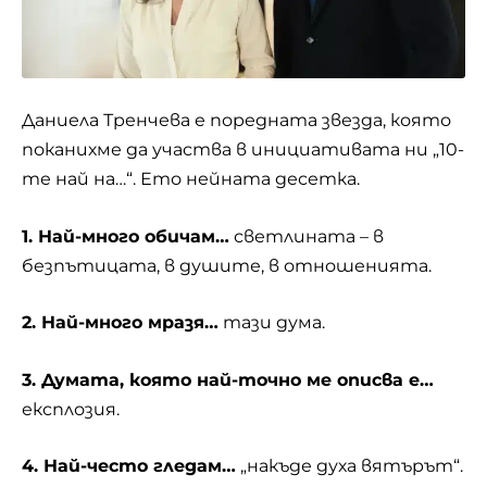
Даниела Тренчева е поредната звезда, която
поканихме да участва в инициативата ни „10-
те най на…“. Ето нейната десетка.
1. Най-много обичам…
светлината – в
безпътицата, в душите, в отношенията.
2. Най-много мразя…
тази дума.
3. Думата, която най-точно ме описва е…
експлозия.
4. Най-често гледам…
„накъде духа вятърът“.