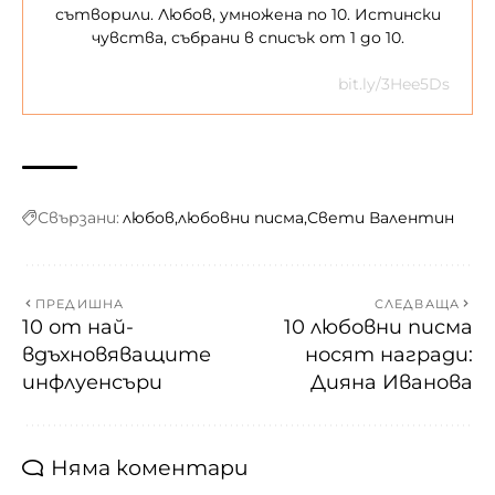
сътворили. Любов, умножена по 10. Истински
чувства, събрани в списък от 1 до 10.
bit.ly/3Hee5Ds
Свързани:
любов
любовни писма
Свети Валентин
ПРЕДИШНА
СЛЕДВАЩА
10 от най-
10 любовни писма
вдъхновяващите
носят награди:
инфлуенсъри
Дияна Иванова
Няма коментари