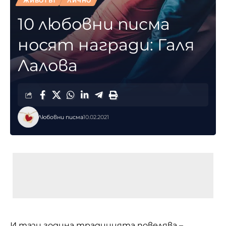
ЖИВОТЪТ
ЛИЧНО
10 любовни писма
носят награди: Галя
Лалова
Любовни писма
10.02.2021
И тази година традицията повелява –