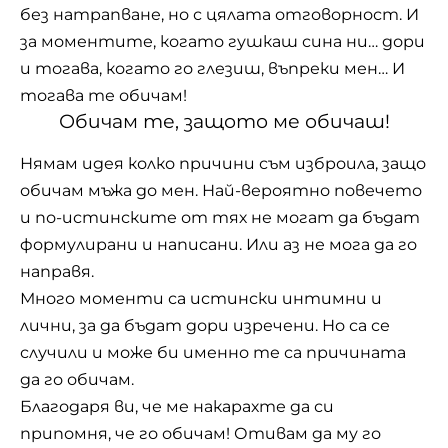
без натрапване, но с цялата отговорност. И
за моментите, когато гушкаш сина ни… дори
и тогава, когато го глезиш, въпреки мен… И
тогава те обичам!
Обичам те, защото ме обичаш!
Нямам идея колко причини съм изброила, защо
обичам мъжа до мен. Най-вероятно повечето
и по-истинските от тях не могат да бъдат
формулирани и написани. Или аз не мога да го
направя.
Много моменти са истински интимни и
лични, за да бъдат дори изречени. Но са се
случили и може би именно те са причината
да го обичам.
Благодаря ви, че ме накарахте да си
припомня, че го обичам! Отивам да му го