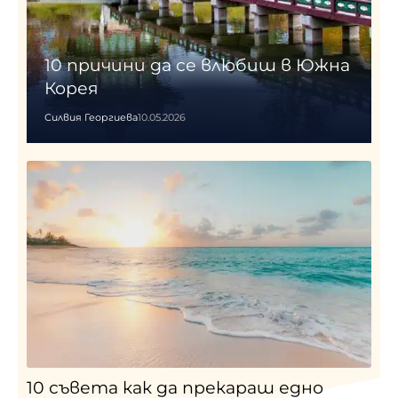
10 причини да се влюбиш в Южна
Корея
Силвия Георгиева
10.05.2026
10 съвета как да прекараш едно