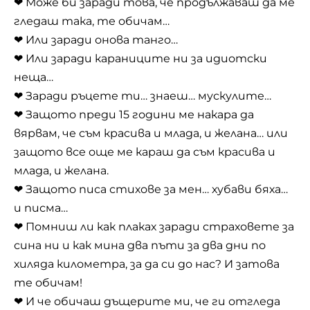
❤ Може би заради това, че продължаваш да ме
гледаш така, те обичам…
❤ Или заради онова танго…
❤ Или заради караниците ни за идиотски
неща…
❤ Заради ръцете ти… знаеш… мускулите…
❤ Защото преди 15 години ме накара да
вярвам, че съм красива и млада, и желана… или
защото все още ме караш да съм красива и
млада, и желана.
❤ Защото писа стихове за мен… хубави бяха…
и писма…
❤ Помниш ли как плаках заради страховете за
сина ни и как мина два пъти за два дни по
хиляда километра, за да си до нас? И затова
те обичам!
❤ И че обичаш дъщерите ми, че ги отгледа