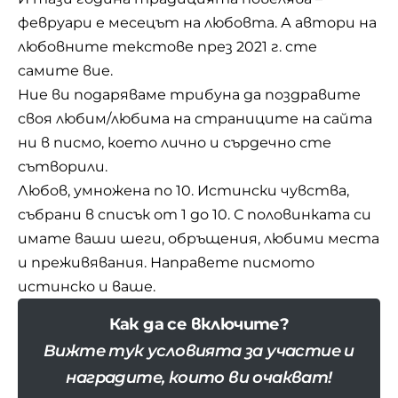
февруари е месецът на любовта. А автори на
любовните текстове през 2021 г. сте
самите вие.
Ние ви подаряваме трибуна да поздравите
своя любим/любима на страниците на сайта
ни в писмо, което лично и сърдечно сте
сътворили.
Любов, умножена по 10. Истински чувства,
събрани в списък от 1 до 10. С половинката си
имате ваши шеги, обръщения, любими места
и преживявания. Направете писмото
истинско и ваше.
Как да се включите?
Вижте тук условията за участие и
наградите, които ви очакват!