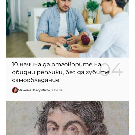
10 начина да отговорите на
обидни реплики, без да губите
самообладание
Милена Зънзова
04.08.2026