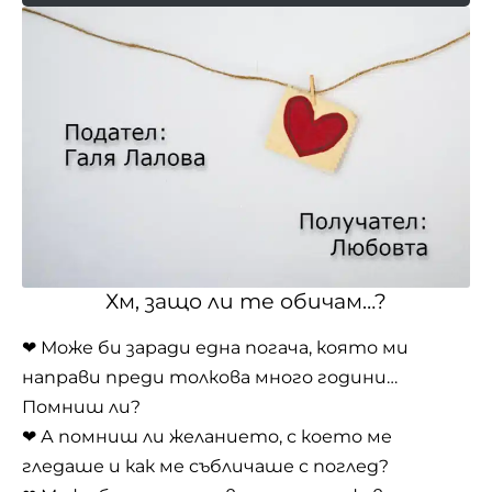
Хм, защо ли те обичам…?
❤ Може би заради една погача, която ми
направи преди толкова много години…
Помниш ли?
❤ А помниш ли желанието, с което ме
гледаше и как ме събличаше с поглед?