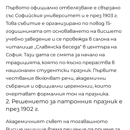
Първото официално отбелязване е свързано
със
Софийския университет
и е през 1903 г.
Това събитие е организирано по повод 15-
годишнината от основаването на висшето
учебно заведение и се провежда в салона на
читалище „Славянска беседа“ в центъра на
София. Тази дата се смята за начало на
традицията, която по-късно прераства в
национален студентски празник. Първите
чествания включват речи, академични
събрания и официални церемонии, които
очертават формалния тон на празника.
2. Решението за патронния празник е
през 1902 г.
Академичният съвет на тогавашното
Висше училище взема решение да приеме за