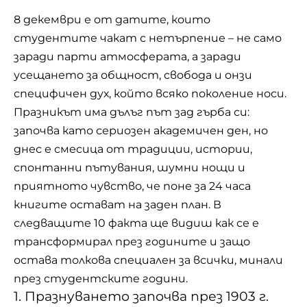
8 декември е от датите, които
студентите чакат с нетърпение – не само
заради парти атмосферата, а заради
усещането за общност, свобода и онзи
специфичен дух, който всяко поколение носи.
Празникът има дълъг път зад гърба си:
започва като сериозен академичен ден, но
днес е смесица от традиции, истории,
спонтанни пътувания, шумни нощи и
приятното чувство, че поне за 24 часа
книгите остават на заден план. В
следващите 10 факта ще видиш как се е
трансформирал през годините и защо
остава толкова специален за всички, минали
през студентските години.
1. Празнуването започва през 1903 г.