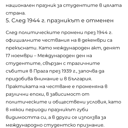
национален празник за студентите в цялата
страна.
5. След 1944 г. празникът е отменен
След политическите промени през 1944 г.
официалните чествания на 8 декември са
прекъснати. Като международен акт, денят
17 ноември – Международен ден на
студентите, свързан с трагичните
събития в Прага през 1939 г., започва да
придобива внимание и в България.
Практиката на честване е променяна в
различни епохи, в зависимост от
политическите и обществени условия, като
в някои периоди празникът губи
видимостта си, а в други се използва за
международно студентско признание.