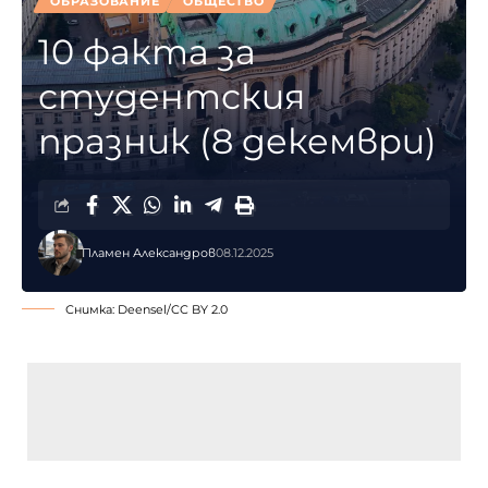
ОБРАЗОВАНИЕ
ОБЩЕСТВО
10 факта за
студентския
празник (8 декември)
Пламен Александров
08.12.2025
Снимка:
Deensel
/
CC BY 2.0