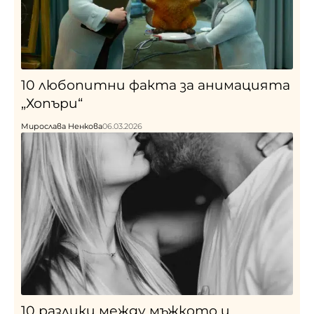
10 любопитни факта за анимацията
„Хопъри“
Мирослава Ненкова
06.03.2026
10 разлики между мъжкото и