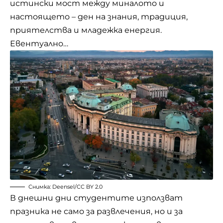
истински мост между миналото и
настоящето – ден на знания, традиция,
приятелства и младежка енергия.
Евентуално…
Снимка:
Deensel
/
CC BY 2.0
В днешни дни студентите използват
празника не само за развлечения, но и за