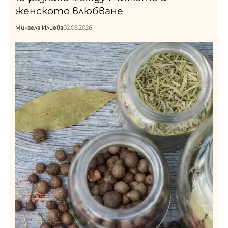
женското влюбване
Микаела Илиева
02.08.2026