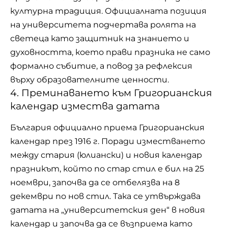
културна традиция. Официалната позиция
на университета подчертава ролята на
светеца като защитник на знанието и
духовността, което прави празника не само
формално събитие, а повод за рефлексия
върху образователните ценности.
4. Преминаването към Григорианския
календар измества датата
България официално приема Григорианския
календар през 1916 г. Поради изместването
между стария (юлиански) и новия календар
празникът, който по стар стил е бил на 25
ноември, започва да се отбелязва на 8
декември по нов стил. Така се утвърждава
датата на „университетския ден“ в новия
календар и започва да се възприема като