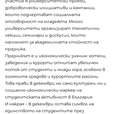
участие в университетски прояви,
доброволчески инициативи и кампании,
които подчертават социалната
отговорност на младежта. Много
университети организират тематични
лекции, семинари и дискусии, които
напомнят за академичната стойност на
празника.
Празникът е и икономически значим: хотели,
заведения и курорти отчитат увеличен
поток от студенти и млади хора, особено в
големите градове и курортните райони.
Това прави 8 декември не само културен, но и
социално-икономически маркер на
студентската активност в България.
И накрая – 8 декември остава символ на
единството на студентите през