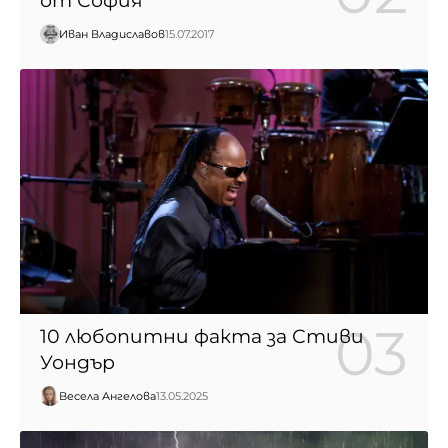
от София
Иван Владиславов
15.07.2017
10 любопитни факта за Стиви
Уондър
Весела Ангелова
13.05.2025