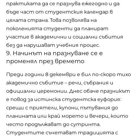
практиката да се празнува ежегодно и да
бъде част от студентския календар в
цялата страна. Това позволява на
поколенията студенти да планират
участие в академични и социални събития
без да нарушават учебния процес.
9. Начинът на празнуване се е
променял през времето
Преди години 8 декември е бил по-скоро тихо
академично събитие – речи, събрания и
официални церемонии. Днес обаче празникът
е повод за истинска студентска еуфория:
срещи с приятели, купони, пътувания до
планината или край морето и вечери, които
често продължават до сутринта.
Студентите съчетават традицията с