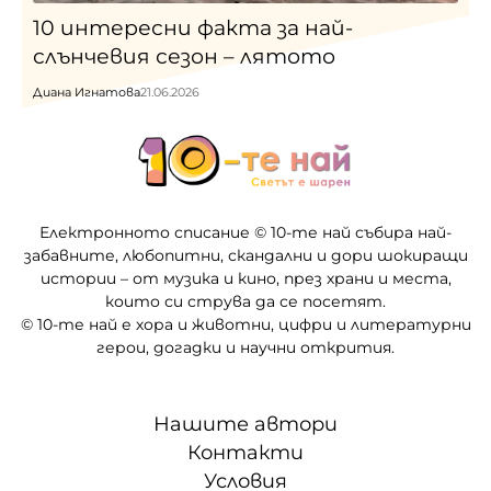
10 интересни факта за най-
слънчевия сезон – лятото
Диана Игнатова
21.06.2026
Електронното списание © 10-те най събира най-
забавните, любопитни, скандални и дори шокиращи
истории – от музика и кино, през храни и места,
които си струва да се посетят.
© 10-те най е хора и животни, цифри и литературни
герои, догадки и научни открития.
Нашите автори
Контакти
Условия