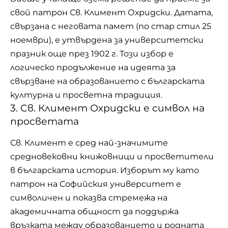
свой патрон Св. Климент Охридски. Датата,
свързана с неговата памет (по стар стил 25
ноември), е утвърдена за университетски
празник още през 1902 г. Този избор е
логическо продължение на идеята за
свързване на образованието с българската
културна и просветна традиция.
3. Св. Климент Охридски е символ на
просветата
Св. Климент е сред най-значимите
средновековни книжовници и просветители
в българската история. Изборът му като
патрон на Софийския университет е
символичен и показва стремежа на
академичната общност да поддържа
връзката между образованието и родната