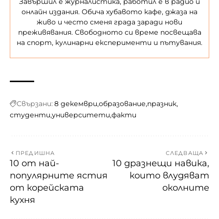
Завършил е журналистика, работил е в радио и
онлайн издания. Обича хубавото кафе, джаза на
живо и често сменя града заради нови
преживявания. Свободното си време посвещава
на спорт, кулинарни експерименти и пътувания.
Свързани:
8 декември
образование
празник
студенти
университети
факти
ПРЕДИШНА
СЛЕДВАЩА
10 от най-
10 дразнещи навика,
популярните ястия
които влудяват
от корейската
околните
кухня