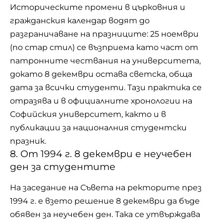
Историческите промени в църковния и
гражданския календар водят до
разграничаване на празниците: 25 ноември
(по стар стил) се възприема като част от
патронните чествания на университета,
докато 8 декември остава светска, обща
дата за всички студенти. Тази практика се
отразява и в официалните хронологии на
Софийския университет, както и в
публикации за националния студентски
празник.
8. От 1994 г. 8 декември е неучебен
ден за студентите
На заседание на Съвета на ректорите през
1994 г. е взето решение 8 декември да бъде
обявен за неучебен ден. Така се утвърждава