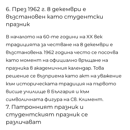
6. През 1962 г. 8 декември е
възстановен като студентски
празник
В началото на 60-те години на XX век
традицията за честване на 8 декември е
възстановена. 1962 година често се посочва
като момент на официално връщане на
празника в академичния календар. Това
решение се възприема като акт на уважение
към историческата традиция на първото
висше училище в България и към
символичната фигура на Св. Климент.
7. Патронният празник и
студентският празник се
различават