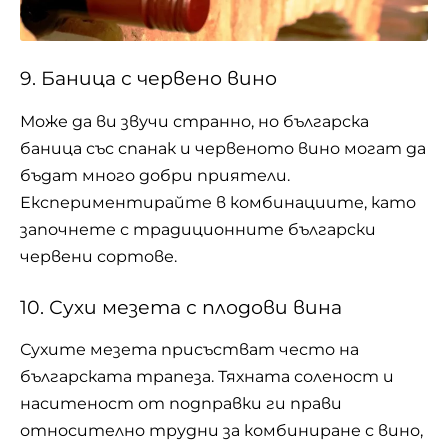
9. Баница с червено вино
Може да ви звучи странно, но българска
баница със спанак и червеното вино могат да
бъдат много добри приятели.
Експериментирайте в комбинациите, като
започнете с традиционните български
червени сортове.
10. Сухи мезета с плодови вина
Сухите мезета присъстват често на
българската трапеза. Тяхната соленост и
наситеност от подправки ги прави
относително трудни за комбиниране с вино,