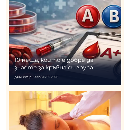
10 неща, които е добре да
знаете за кръвна си група
Димитър Кесов
16.02.2026