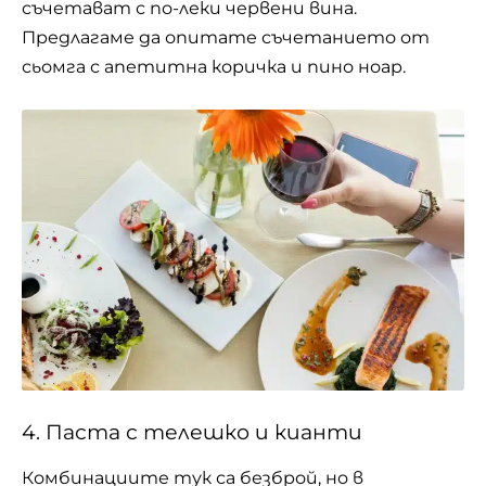
съчетават с по-леки червени вина.
Предлагаме да опитате съчетанието от
сьомга с апетитна коричка и пино ноар.
4. Паста с телешко и кианти
Комбинациите тук са безброй, но в