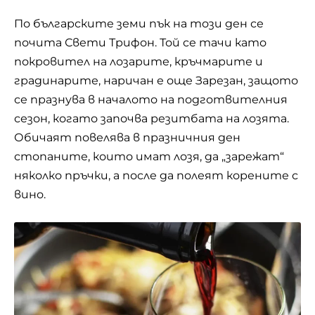
По българските земи пък на този ден се
почита Свети Трифон. Той се тачи като
покровител на лозарите, кръчмарите и
градинарите, наричан е още Зарезан, защото
се празнува в началото на подготвителния
сезон, когато започва резитбата на лозята.
Обичаят повелява в празничния ден
стопаните, които имат лозя, да „зарежат“
няколко пръчки, а после да полеят корените с
вино.