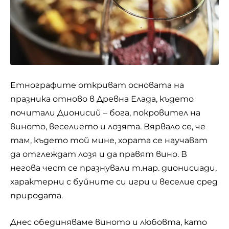
Eтнографите откриват основата на
празника отново в Древна Елада, където
почитали Дионисий – бога, покровител на
виното, веселието и лозята. Вярвало се, че
там, където той мине, хората се научават
да отглеждат лозя и да правят вино. В
негова чест се празнували т.нар. дионисиади,
характерни с буйните си игри и веселие сред
природата.
Днес обединяваме виното и любовта, като