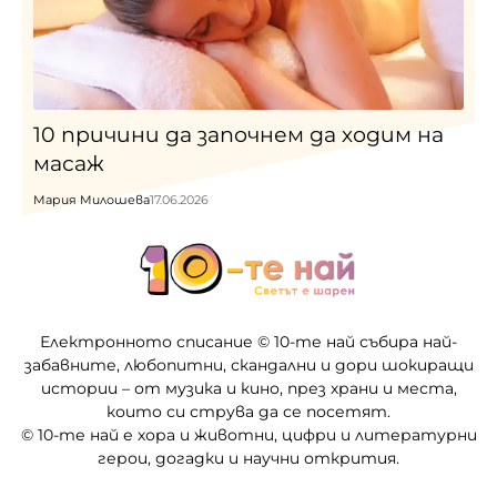
10 причини да започнем да ходим на
масаж
Мария Милошева
17.06.2026
Електронното списание © 10-те най събира най-
забавните, любопитни, скандални и дори шокиращи
истории – от музика и кино, през храни и места,
които си струва да се посетят.
© 10-те най е хора и животни, цифри и литературни
герои, догадки и научни открития.