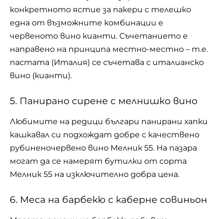
конкретното ястие за пакери с телешко
една от възможните комбинации е
червеното вино кианти. Съчетанието е
направено на принципа местно-местно – т.е.
пастата (Италия) се съчетава с италианско
вино (кианти).
5. Панирано сирене с мелнишко вино
Любимите на редици българи панирани хапки
кашкавал си подхождат добре с качествено
рубиненочервено вино Мелник 55. На пазара
могат да се намерят бутилки от сорта
Мелник 55 на изключително добра цена.
6. Меса на барбекю с каберне совиньон