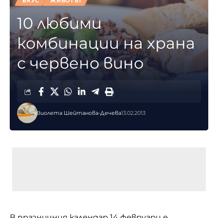
ВКУС
ЖИВОТЪТ
10 любими
комбинации на храна
с червено вино
Виолета Шейтанова-Дечева
13.02.2013
В празничния календар 14 февруари е