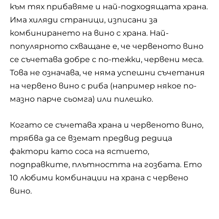
към тях прибавяме и най-подходящата храна.
Има хиляди страници, изписани за
комбинирането на вино с храна. Най-
популярното схващане е, че червеното вино
се съчетава добре с по-тежки, червени меса.
Това не означава, че няма успешни съчетания
на червено вино с риба (например някое по-
мазно парче сьомга) или пилешко.
Когато се съчетава храна и червеното вино,
трябва да се вземат предвид редица
фактори като соса на ястието,
подправките, плътността на гозбата. Ето
10 любими комбинации на храна с червено
вино.