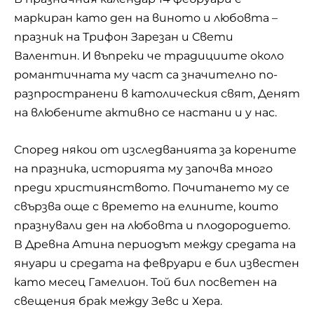
маркиран като ден на виното и любовта –
празник на Трифон Зарезан и Свети
Валентин. И въпреки че традициите около
романтичната му част са значително по-
разпространени в католическия свят, Денят
на влюбените активно се настани и у нас.
Според някои от изследванията за корените
на празника, историята му започва много
преди християнството. Почитането му се
свързва още с времето на елините, които
празнували ден на любовта и плодородието.
В Древна Атина периодът между средата на
януари и средата на февруари е бил известен
като месец Гамелион. Той бил посветен на
свещения брак между Зевс и Хера.