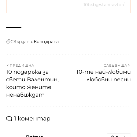
10te.bg/stani-avtor/
Свързани:
вино
храна
ПРЕДИШНА
СЛЕДВАЩА
10 подаръка за
10-те най-любими
свети Валентин,
любовни песни
които жените
ненавиждат
1 коментар