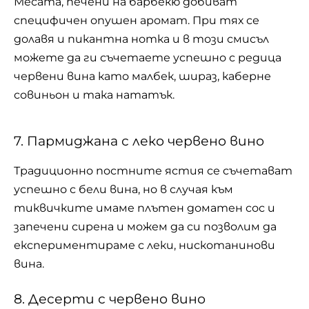
Месата, печени на барбекю добиват
специфичен опушен аромат. При тях се
долавя и пикантна нотка и в този смисъл
можете да ги съчетаете успешно с редица
червени вина като малбек, шираз, каберне
совиньон и така нататък.
7. Пармиджана с леко червено вино
Традиционно постните ястия се съчетават
успешно с бели вина, но в случая към
тиквичките имаме плътен доматен сос и
запечени сирена и можем да си позволим да
експериментираме с леки, нискотанинови
вина.
8. Десерти с червено вино