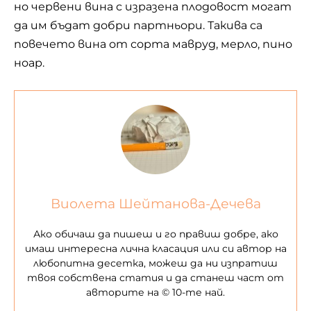
но червени вина с изразена плодовост могат
да им бъдат добри партньори. Такива са
повечето вина от сорта мавруд, мерло, пино
ноар.
Виолета Шейтанова-Дечева
Ако обичаш да пишеш и го правиш добре, ако
имаш интересна лична класация или си автор на
любопитна десетка, можеш да ни изпратиш
твоя собствена статия и да станеш част от
авторите на © 10-те най.