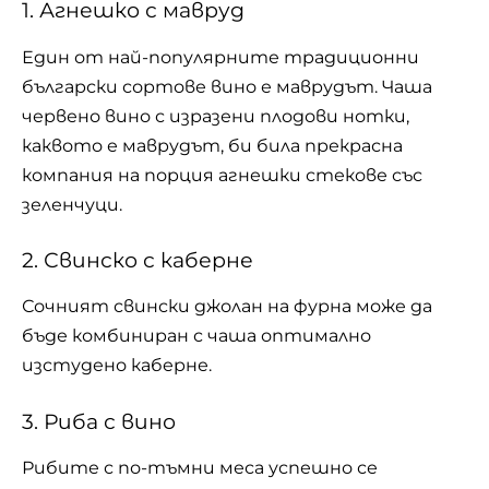
1. Агнешко с мавруд
Един от най-популярните традиционни
български сортове вино е маврудът. Чаша
червено вино с изразени плодови нотки,
каквото е маврудът, би била прекрасна
компания на порция агнешки стекове със
зеленчуци.
2. Свинско с каберне
Сочният свински джолан на фурна може да
бъде комбиниран с чаша оптимално
изстудено каберне.
3. Риба с вино
Рибите с по-тъмни меса успешно се