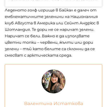
Леденото голф игрище в Байкал е далеч от
емблематичните зеленини на Националния
клуб Августа в Америка или Сейнт Андрюс в
Шотландия. Те дори не се наричат зелени.
Наричат се бели. Важно е да използвате
цветни топки – червени, жълти или дори
зелени – тъй като белите са склонни да се
смесват с арктическата среда.
Валентина Истаткова