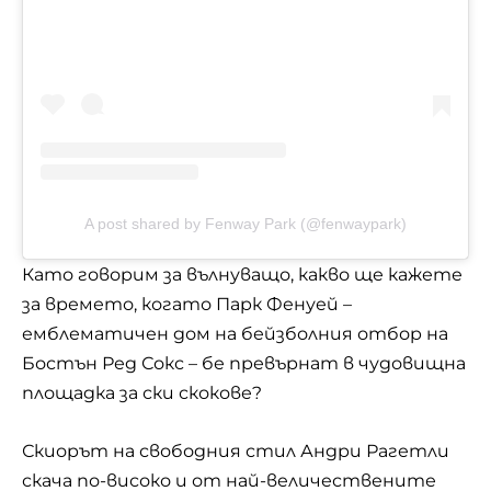
A post shared by Fenway Park (@fenwaypark)
Като говорим за вълнуващо, какво ще кажете
за времето, когато Парк Фенуей –
емблематичен дом на бейзболния отбор на
Бостън Ред Сокс – бе превърнат в чудовищна
площадка за ски скокове?
Скиорът на свободния стил Андри Рагетли
скача по-високо и от най-величествените