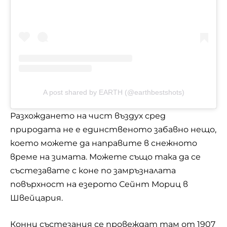
A post shared by EARTH (@earthbestshots)
Разхождането на чист въздух сред
природата не е единственото забавно нещо,
което можете да направите в снежното
време на зимата. Можете също така да се
състезавате с коне по замръзналата
повърхност на езерото Сейнт Мориц в
Швейцария.
Конни състезания се провеждат там от 1907