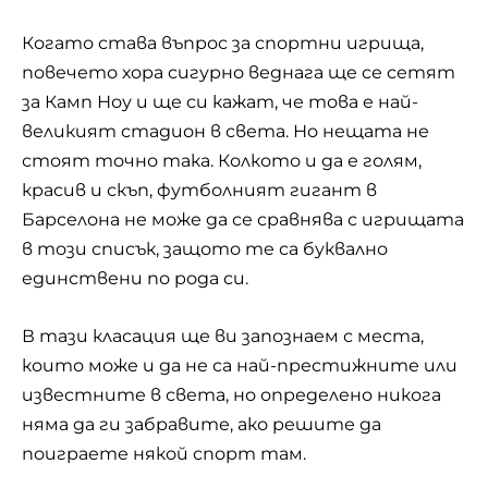
Когато става въпрос за спортни игрища,
повечето хора сигурно веднага ще се сетят
за Камп Ноу и ще си кажат, че това е най-
великият стадион в света. Но нещата не
стоят точно така. Колкото и да е голям,
красив и скъп, футболният гигант в
Барселона не може да се сравнява с игрищата
в този списък, защото те са буквално
единствени по рода си.
В тази класация ще ви запознаем с места,
които може и да не са най-престижните или
известните в света, но определено никога
няма да ги забравите, ако решите да
поиграете някой спорт там.