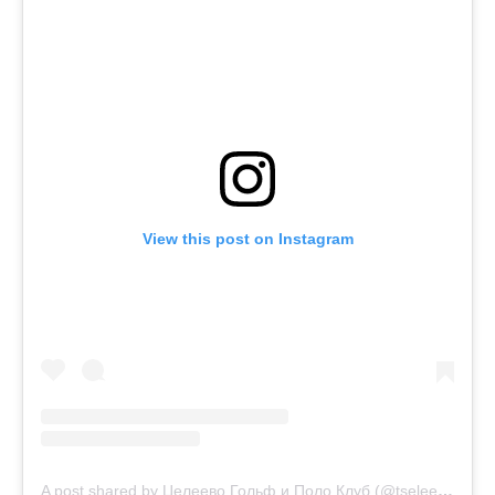
View this post on Instagram
A post shared by Целеево Гольф и Поло Клуб (@tseleevo_club)