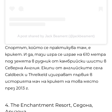
A post shared by Jack Beament (@jackbeament)
Спортът, който се практикува там, е
крикет. И да, тази игра се играе на 610 метра
под земята в рудник от камбрийски шисти в
Северна Англия. Екипи от английските села
Caldbeck и Threlkeld изиграват първия в
историята мач на крикет на това място
през 2013 г.
4. The Enchantment Resort, Седона,
Аризона