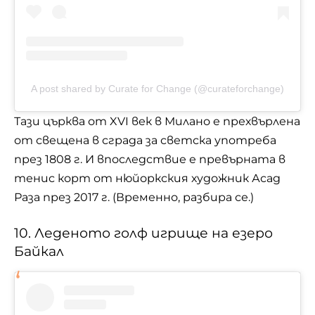
A post shared by Curate for Change (@curateforchange)
Тази църква от XVI век в Милано е прехвърлена
от свещена в сграда за светска употреба
през 1808 г. И впоследствие е превърната в
тенис корт от нюйоркския художник Асад
Раза през 2017 г. (Временно, разбира се.)
10. Леденото голф игрище на езеро
Байкал