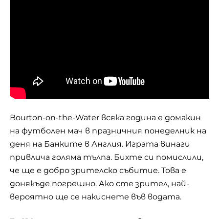
Bourton-on-the-Water всяка година е домакин
на футболен мач в празничния понеделник на
деня на Банките в Англия. Играта винаги
привлича голяма тълпа. Бихте си помислили,
че ще е добро зрителско събитие. Това е
донякъде погрешно. Ако сте зрител, най-
вероятно ще се накиснете във водата.