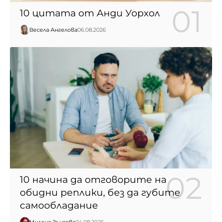
10 цитата от Анди Уорхол
Весела Ангелова
06.08.2026
10 начина да отговорите на
обидни реплики, без да губите
самообладание