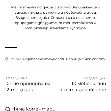
Мечтателка по душа, с голямо въображение и
винаги пълна с различни и необичайни идеи.
Владеe пет езика. Страст са ѝ писането,
природата, звездите, пътешествията и
латиноамериканската култура.
Свързани:
забележителности
игрища
свят
спорт
ПРЕДИШНА
СЛЕДВАЩА
10-те принципа на
10 любопитни
12-те зодии
факта за чайките
Няма коментари