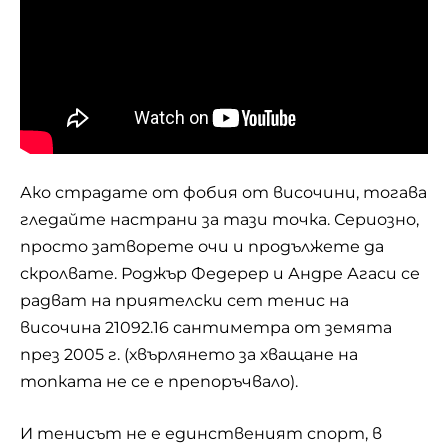
Ако страдате от фобия от височини, тогава
гледайте настрани за тази точка. Сериозно,
просто затворете очи и продължете да
скролвате. Роджър Федерер и Андре Агаси се
радват на приятелски сет тенис на
височина 21092.16 сантиметра от земята
през 2005 г. (хвърлянето за хващане на
топката не се е препоръчвало).
И тенисът не е единственият спорт, в