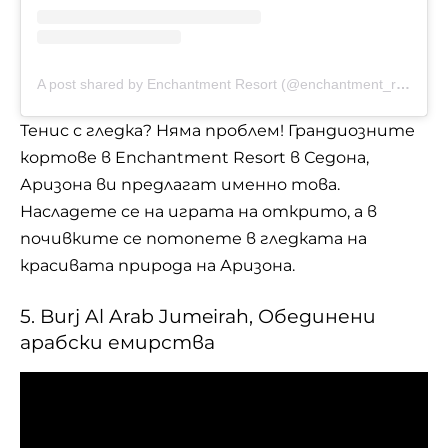
A post shared by Enchantment Resort (@enchantment_resort)
Тенис
с гледка? Няма проблем! Грандиозните
кортове в Enchantment Resort в Седона,
Аризона ви предлагат именно това.
Насладете се на играта на открито, а в
почивките се потопете в гледката на
красивата природа на Аризона.
5. Burj Al Arab Jumeirah, Обединени
арабски емирства