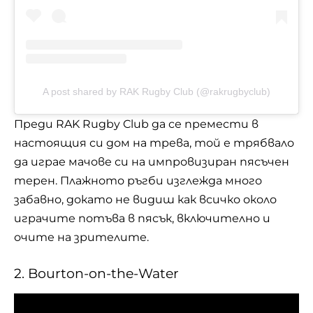
A post shared by RAK Rugby Club (@rakrugbyclub)
Преди RAK Rugby Club да се премести в
настоящия си дом на трева, той е трябвало
да играе мачове си на импровизиран пясъчен
терен. Плажното ръгби изглежда много
забавно, докато не видиш как всичко около
играчите потъва в пясък, включително и
очите на зрителите.
2. Bourton-on-the-Water