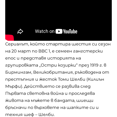
Сериалът, който стартира шестия си сезон
на 20 март по BBC 1, е семеен гангстерски
епос и представя историята на
групировката „Остри козирки“ през 1919 г. в
Бирмингам, Великобритания, ръководена от
престъпния и жесток Томи Шелби (Килиън
Мърфи). Действието се развива след
Първата световна война и проследява
живота на
мъжете
в бандата, шиещи
бръсначи по върховете на шапките си и
техния шеф – Шелби.