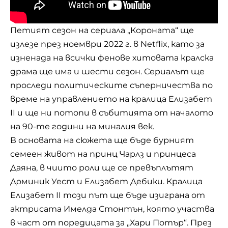
Петият сезон на сериала „Короната“ ще
излезе през ноември 2022 г. в Netflix, като за
изненада на всички фенове хитовата кралска
драма ще има и шести сезон. Сериалът ще
проследи политическите съперничества по
време на управлението на кралица Елизабет
II и ще ни потопи в събитията от началото
на 90-те години на миналия век.
В основата на сюжета ще бъде бурният
семеен живот на принц Чарлз и принцеса
Даяна, в чиито роли ще се превъплътят
Доминик Уест и Елизабет Дебики. Кралица
Елизабет II този път ще бъде изиграна от
актрисата Имелда Стонтън, която участва
в част от поредицата за „Хари Потър“. През