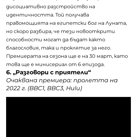
дисоциативно разстройство на
идентичността. Той получава
правомощията на египетски бог на Луната,
но скоро разбира, че тези новооткрити
способности могат да бъдат както
благословия, така и проклятие за него.
Премиерата на сезона ще е на 30 март, като
това ще е минисериал от 6 епизода.
6. „Разговори с приятели“
Очаквана премиера: пролеттa на
2022 г. (BBC1, BBC3, Hulu)