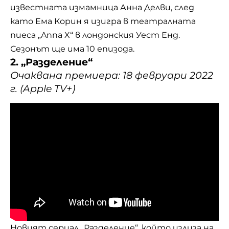
известната измамница Анна Делви, след
като Ема Корин я изигра в театралната
пиеса „Anna X“ в лондонския Уест Енд.
Сезонът ще има 10 епизода.
2. „Разделение“
Очаквана премиера: 18 февруари 2022
г. (Apple TV+)
Новият сериал „Разделение“, който излиза на