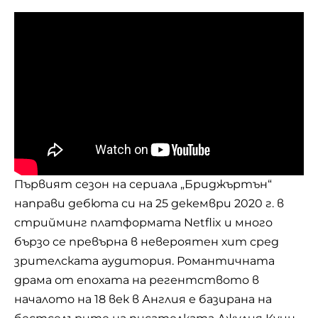
Първият сезон на сериала „Бриджъртън“
направи дебюта си на 25 декември 2020 г. в
стрийминг платформата Netflix и много
бързо се превърна в невероятен хит сред
зрителската аудитория. Романтичната
драма от епохата на регентството в
началото на 18 век в Англия е базирана на