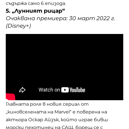
съдържа само 6 епизода.
5. „Лунният рицар“
Очаквана премиера: 30 март 2022 г.
(Disney+)
Главната роля в новия сериал от
„киновселената на Marvel“ е поверена на
актьора Оскар Айзък, който играе бивш
морски пехотинец на САЩ, борещ се с