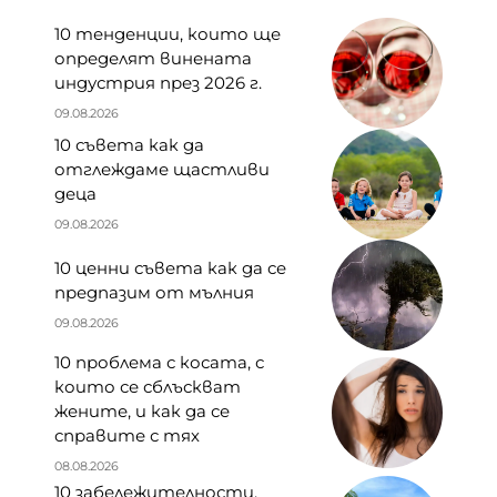
10 тенденции, които ще
определят винената
индустрия през 2026 г.
09.08.2026
10 съвета как да
отглеждаме щастливи
деца
09.08.2026
10 ценни съвета как да се
предпазим от мълния
09.08.2026
10 проблема с косата, с
които се сблъскват
жените, и как да се
справите с тях
08.08.2026
10 забележителности,