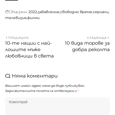
Свързани:
2022
забавление
свободно време
сериали
телевизия
филми
ПРЕДИШНА
СЛЕДВАЩА
10-те нации с най-
10 вида торове за
лошите мъже
добра реколта
любовници в света
Няма коментари
Вашият имейл адрес няма да бъде публикуван.
Задължителните полета са отбелязани с
*