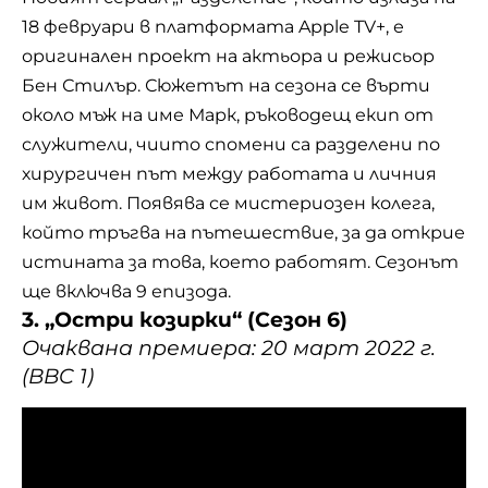
18 февруари в платформата Apple TV+, е
оригинален проект на актьора и режисьор
Бен Стилър. Сюжетът на сезона се върти
около мъж на име Марк, ръководещ екип от
служители, чиито спомени са разделени по
хирургичен път между работата и личния
им живот. Появява се мистериозен колега,
който тръгва на пътешествие, за да открие
истината за това, което работят. Сезонът
ще включва 9 епизода.
3. „Остри козирки“ (Сезон 6)
Очаквана премиера: 20 март 2022 г.
(BBC 1)