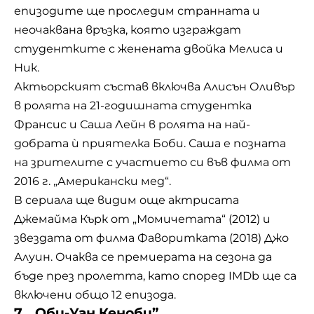
епизодите ще проследим странната и
неочаквана връзка, която изграждат
студентките с женената двойка Мелиса и
Ник.
Актьорският състав включва Алисън Оливър
в ролята на 21-годишната студентка
Франсис и Саша Лейн в ролята на най-
добрата ѝ приятелка Боби. Саша е позната
на зрителите с участието си във филма от
2016 г. „Американски мед“.
В сериала ще видим още актрисата
Джемайма Кърк от „Момичетата“ (2012) и
звездата от филма Фаворитката (2018) Джо
Алуин. Очаква се премиерата на сезона да
бъде през пролетта, като според IMDb ще са
включени общо 12 епизода.
7. „Оби-Уан Кеноби”