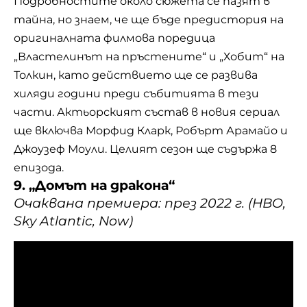
Подробностите около сюжета се пазят в
тайна, но знаем, че ще бъде предистория на
оригиналната филмова поредица
„Властелинът на пръстените“ и „Хобит“ на
Толкин, като действието ще се развива
хиляди години преди събитията в тези
части. Актьорският състав в новия сериал
ще включва Морфид Кларк, Робърт Арамайо и
Джоузеф Моули. Целият сезон ще съдържа 8
епизода.
9. „Домът на дракона“
Очаквана премиера: през 2022 г. (HBO,
Sky Atlantic, Now)