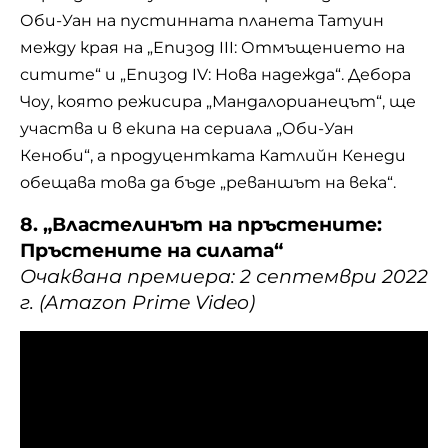
Оби-Уан на пустинната планета Татуин
между края на „Епизод III: Отмъщението на
ситите“ и „Епизод IV: Нова надежда“. Дебора
Чоу, която режисира „Мандалорианецът“, ще
участва и в екипа на сериала „Оби-Уан
Кеноби“, а продуцентката Катлийн Кенеди
обещава това да бъде „реваншът на века“.
8. „Властелинът на пръстените:
Пръстените на силата“
Очаквана премиера: 2 септември 2022
г. (Amazon Prime Video)