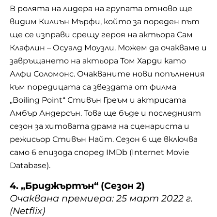
В ролята на лидера на групата отново ще
видим Килиън Мърфи, който за пореден път
ще се изправи срещу героя на актьора Сам
Клафлин – Осуалд Моузли. Можем да очакваме и
завръщането на актьора Том Харди като
Алфи Соломонс. Очакваните нови попълнения
към поредицата са звездата от филма
„Boiling Point“ Стивън Греъм и актрисата
Амбър Андерсън. Това ще бъде и последният
сезон за хитовата драма на сценариста и
режисьор Стивън Найт. Сезон 6 ще включва
само 6 епизода според IMDb (Internet Movie
Database).
4. „Бриджъртън“ (Сезон 2)
Очаквана премиера: 25 март 2022 г.
(Netflix)