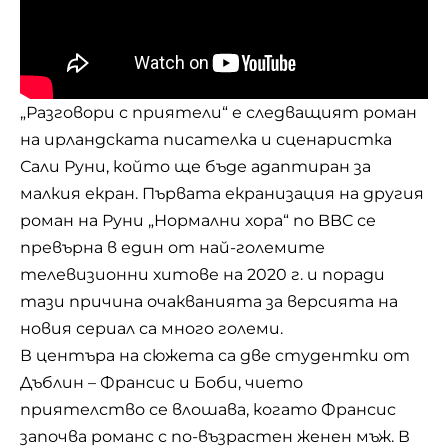
„Разговори с приятели“ е следващият роман
на ирландската писателка и сценаристка
Сали Руни, който ще бъде адаптиран за
малкия екран. Първата екранизация на другия
роман на Руни „Нормални хора“ по BBC се
превърна в един от най-големите
телевизионни хитове на 2020 г. и поради
тази причина очакванията за версията на
новия сериал са много големи.
В центъра на сюжета са две студентки от
Дъблин – Франсис и Боби, чието
приятелство се влошава, когато Франсис
започва романс с по-възрастен женен мъж. В