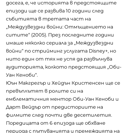
досега, е, че историята в предстоящите
епизоди ще се развива 10 години след
събитията в третата част на
„Междузвездни войни: Отмъщението на
ситите“ (2005). През последните години
имаше няколко сериала за „Междузвездни
войни“ по стрийминг услугата Disney+, но
нито един от тях не успя да развълнува
аудиторията, колкото предстоящия „Оби-
Уан Кеноби“.
Юън Макгрегър и Хейдън Кристенсен ще се
превъплътят в ролите си на
емблематичния ментор Оби-Уан Кеноби и
Дарт Вейдър от предисториите на
филмите след почти две десетилетия.
Поредицата от 6 епизода ще обхване
периода с пътуванията и премеждията на