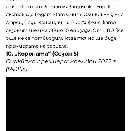
огън. Част от впечатляващия актьорски
състав ще бъдат Мат Смит, Оливия Кук, Ема
Д’арси, Пади Консидайн и Рис Айфънс, като
сезонът ще има общо 10 епизода. От HBO все
още не са потвърдили кога точно ще бъде
премиерата на сериала.
10. „Короната“ (Сезон 5)
Очаквана премиера: ноември 2022 г.
(Netflix)