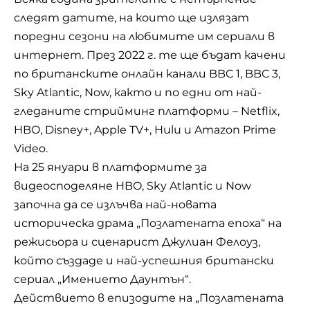
следят датите, на които ще излязат
поредни сезони на любимите им сериали в
интернет. През 2022 г. те ще бъдат качени
по британските онлайн канали BBC 1, BBC 3,
Sky Atlantic, Now, както и по едни от най-
гледаните стрийминг платформи – Netflix,
HBO, Disney+, Apple TV+, Hulu и Amazon Prime
Video.
На 25 януари в платформите за
видеосподеляне HBO, Sky Atlantic и Now
започна да се излъчва най-новата
историческа драма „
Позлатената епоха
“ на
режисьора и сценарист Джулиан Фелоуз,
който създаде и най-успешния британски
сериал „Имението Даунтън“.
Действието в епизодите на „Позлатената