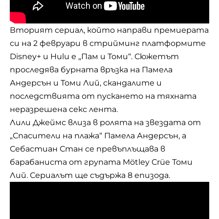
Вторият сериал, който направи премиерата
си на 2 февруари в стрийминг платформите
Disney+ и Hulu е „Пам и Томи“. Сюжетът
проследява бурната
връзка
на Памела
Андерсън и Томи Лий, скандалите и
последствията от пускането на тяхната
неразрешена секс лента.
Лили Джеймс влиза в ролята на звездата от
„Спасители на плажа“ Памела Андерсън, а
Себастиан Стан се превъплъщава в
барабаниста от групата Mötley Crüe Томи
Лий. Сериалът ще съдържа 8 епизода.