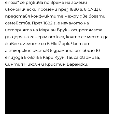
епоха“ се развива по време на големи
икономически промени през 1880 г. в САЩ и
представя конфликтите между две богати
семейства. През 1882 г. е началото на
историята на Мариан Брук – осиротялата
дъщеря на генерал от юга, която се мести да
живее с лелите си в Ню Йорк. Част от
актьорския състав в драмата от общо 10
епизода включва Кари Куун, Таиса Фармига,
Синтия Никсън и Кристин Барански.