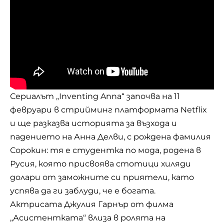
Сериалът „Inventing Anna“ започва на 11
февруари в стрийминг платформата Netflix
и ще разказва историята за възхода и
падението на Анна Делви, с рождена фамилия
Сорокин: тя е студентка по мода, родена в
Русия, която присвоява стотици хиляди
долари от заможните си приятели, като
успява да ги заблуди, че е богата.
Актрисата Джулия Гарнър от филма
„Асистентката“ влиза в ролята на