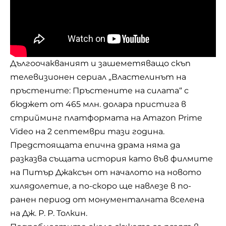
Дългоочакваният и зашеметяващо скъп
телевизионен сериал „Властелинът на
пръстените: Пръстените на силата“ с
бюджет от 465 млн. долара пристига в
стрийминг платформата на Amazon Prime
Video на 2 септември тази година.
Предстоящата епична драма няма да
разказва същата история като във филмите
на Питър Джаксън от началото на новото
хилядолетие, а по-скоро ще навлезе в по-
ранен период от монументалната вселена
на Дж. Р. Р. Толкин.