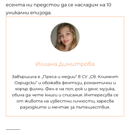
есента ни предстои да се насладим на 10
уникални епизода.
Илиана Димитрова
Завършила е „Преса и медии“ в СУ „Св. Климент
Охридски“ и обожава фентъзи, романтични и
хорър филми. Фен е на поп, рок и денс музика,
обича да чете книги и списания. Интересува се
от живота на известни личности, харесва
разходките и мечтае за пътешествия.