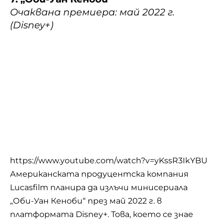
Очаквана премиера: май 2022 г.
(Disney+)
https://www.youtube.com/watch?v=yKssR3IkYBU
Американската продуцентска компания
Lucasfilm планира да излъчи минисериала
„Оби-Уан Кеноби“ през май 2022 г. в
платформата Disney+. Това, което се знае