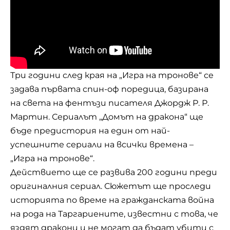
Три години след края на „Игра на тронове“ се
задава първата спин-оф поредица, базирана
на света на фентъзи писателя Джордж Р. Р.
Мартин. Сериалът „
Домът на дракона
“ ще
бъде предистория на един от най-
успешните сериали на всички времена –
„Игра на тронове“.
Действието ще се развива 200 години преди
оригиналния сериал. Сюжетът ще проследи
историята по време на гражданската война
на рода на Таргариените, известни с това, че
яздят дракони и не могат да бъдат убити с