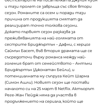
бестселърите на писателката Джулия Куин
и тази пролет се завръща със своя втори
сезон. Романите са осем и поради тази
причина от продукцията смятат да
реализират точно толкова сезони.
Докато първият сезон разказва за
преживяванията на най-голямата от
сестрите Бриджъртън – Дафни, с херцог
Саймън Басет, във втория драмата ще се
съсредоточи върху романса между най-
големия брат от семейството – Антъни
Бриджъртън (Джонатан Бейли), и
потенциалната му съпруга Кейт Шарма
(Симон Ашли). Новият сезон ще постави
началото си на 25 март в Netflix. Актьорът
Реге-Жан Пейдж няма да участва в
продължението на сериала, който ще