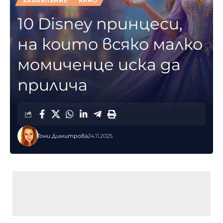
ЗАБАВЛЕНИЕ
КИНО
10 Disney принцеси,
на които всяко малко
момиченце иска да
прилича
Тони Димитрова
24.11.2025