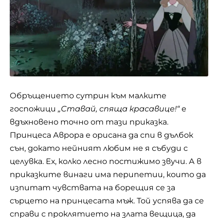
Обръщението сутрин към малките
госпожици
„Ставай, спяща красавице!“
е
вдъхновено точно от тази приказка.
Принцеса Аврора е орисана да спи в дълбок
сън, докато нейният любим не я събуди с
целувка. Ех, колко лесно постижимо звучи. А в
приказките винаги има перипетии, които да
изпитат чувствата на борещия се за
сърцето на принцесата мъж. Той успява да се
справи с проклятието на злата вещица, да