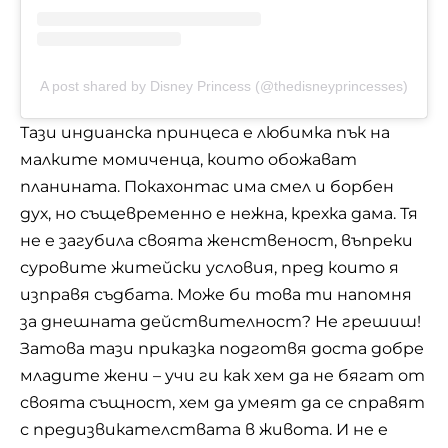
A post shared by Disney Princess (@thedisneyprincesses)
Тази индианска принцеса е любимка пък на
малките момиченца, които обожават
планината. Покахонтас има смел и борбен
дух, но същевременно е нежна, крехка дама. Тя
не е загубила своята женственост, въпреки
суровите житейски условия, пред които я
изправя съдбата. Може би това ти напомня
за днешната действителност? Не грешиш!
Затова тази приказка подготвя доста добре
младите жени – учи ги как хем да не бягат от
своята същност, хем да умеят да се справят
с предизвикателствата в живота. И не е