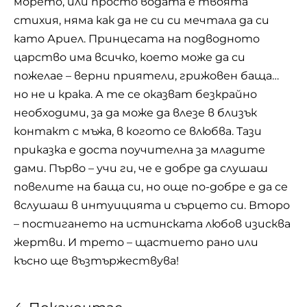
морето, или просто водата е твоята
стихия, няма как да не си си мечтала да си
като Ариел. Принцесата на подводното
царство има всичко, което може да си
пожелае – верни приятели, грижовен баща…
но не и крака. А те се оказват безкрайно
необходими, за да може да влезе в близък
контакт с мъжа, в когото се влюбва. Тази
приказка е доста поучителна за младите
дами. Първо – учи ги, че е добре да слушаш
повелите на баща си, но още по-добре е да се
вслушаш в интуицията и сърцето си. Второ
– постигането на истинската любов изисква
жертви. И трето – щастието рано или
късно ще възтържествува!