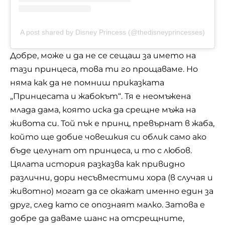
A post shared by Disney Princess (@thedisneyprincesses)
Добре, може и да не се сещаш за името на
тази принцеса, това ти го прощаваме. Но
няма как да не помниш приказката
„Принцесата и жабокът“. Тя е неомъжена
млада дама, която иска да срещне мъжа на
живота си. Той пък е принц, превърнат в жаба,
който ще добие човешкия си облик само ако
бъде целунат от принцеса, и то с любов.
Цялата история разказва как привидно
различни, дори несъвместими хора (в случая и
животно) могат да се окажат именно един за
друг, след като се опознаят малко. Затова е
добре да даваме шанс на отсрещните,