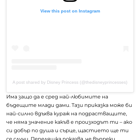
View this post on Instagram
A post shared by Disney Princess (@thedisneyprincesses)
Има защо да е сред най-любимите на
бъдещите млади дами. Тази приказка може би
най-силно вдъхва кураж на подрастващите,
че няма значение какъв е произходът ти – ако
си добър по душа и сърце, щастието ще ти
се случи. Пепеляшка показва, че въпреки