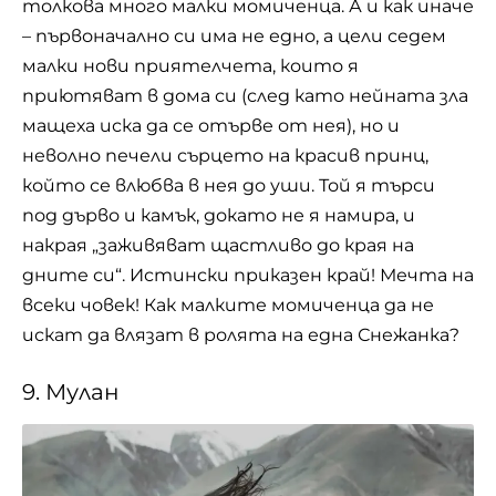
толкова много малки момиченца. А и как иначе
– първоначално си има не едно, а цели седем
малки нови приятелчета, които я
приютяват в дома си (след като нейната зла
мащеха иска да се отърве от нея), но и
неволно печели сърцето на красив принц,
който се влюбва в нея до уши. Той я търси
под дърво и камък, докато не я намира, и
накрая „заживяват щастливо до края на
дните си“. Истински приказен край! Мечта на
всеки човек! Как малките момиченца да не
искат да влязат в ролята на една Снежанка?
9. Мулан