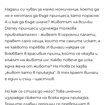
Надали си чувал за малко момиченце, което да
не е мечтало да бъде
принцеса
, като порасне.
А и как да бъде иначе? Животът на всички
Disney принцеси изглежда толкова
привлекателен – живеят в огромни палати,
правят само неща, които те самите искат, а
не каквото трябва. И винаги накрая се
влюбват в красивия принц, който се оказва и
мъжът на живота им. Какво повече да иска
една жена от живота? На това се казва
„живот като в приказка“. В тях краят винаги
е един и същ – щастлив.
Но как се стига до него? Това именно
изгражда сюжета на всяка една приказка.
Техните главни героини се превръщат в