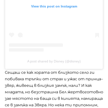
View this post on Instagram
A post shared by Disney (@disney)
Сещаш се как хората от близкото село ги
побиваха тръпки от страх и ужас от принца–
звяр, живеещ в близкия замък, нали? И как
младата, но безстрашна Бел жертвоготовно
зае мястото на баща си в килията, намираща
се в замъка на Звяра. Но нека ти припомним,