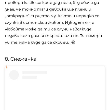
провери какво се крие зад него, без обаче да
знае, че точно тази девойка ще плени и
„открадне“ сърцето му. Както и нерядко се
случва в истинския живот. Изводът е, че
любовта може да ти се случи навсякъде,
независимо дали я търсиш или не. Тя, намери
ли те, няма къде да се скриеш. 😀
8. Снежанка