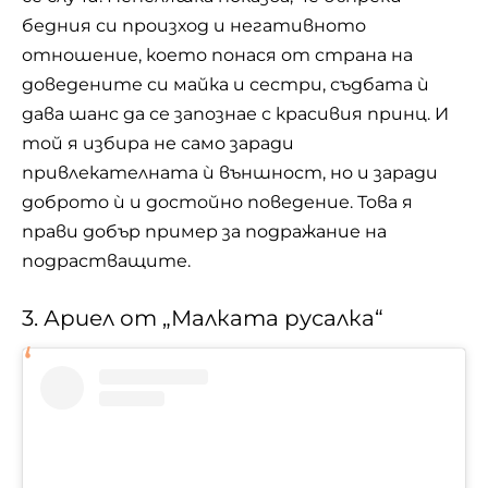
бедния си произход и негативното
отношение, което понася от страна на
доведените си майка и сестри, съдбата ѝ
дава шанс да се запознае с красивия принц. И
той я избира не само заради
привлекателната ѝ външност, но и заради
доброто ѝ и достойно поведение. Това я
прави добър пример за подражание на
подрастващите.
3. Ариел от „Малката русалка“