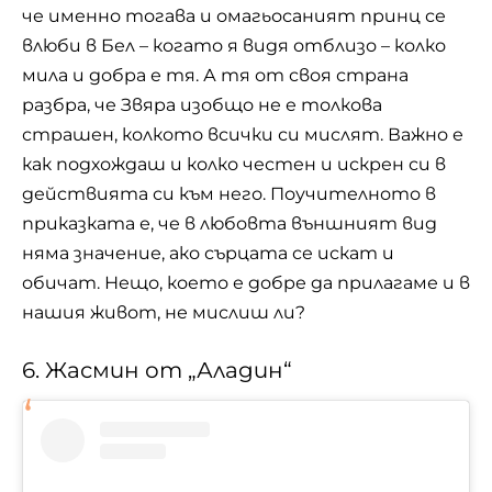
че именно тогава и омагьосаният принц се
влюби в Бел – когато я видя отблизо – колко
мила и добра е тя. А тя от своя страна
разбра, че Звяра изобщо не е толкова
страшен, колкото всички си мислят. Важно е
как подхождаш и колко честен и искрен си в
действията си към него. Поучителното в
приказката е, че в любовта външният вид
няма значение, ако сърцата се искат и
обичат. Нещо, което е добре да прилагаме и в
нашия живот, не мислиш ли?
6. Жасмин от „Аладин“