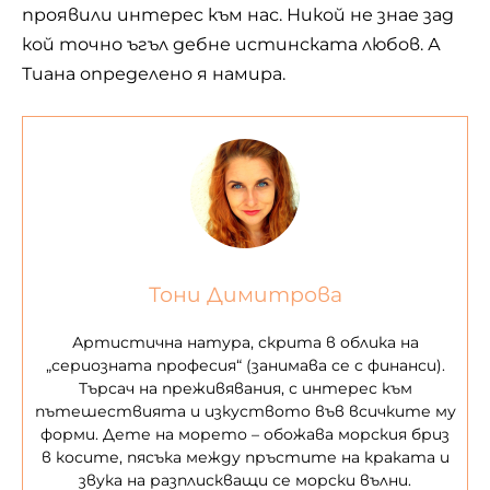
проявили интерес към нас. Никой не знае зад
кой точно ъгъл дебне истинската любов. А
Тиана определено я намира.
Тони Димитрова
Артистична натура, скрита в облика на
„сериозната професия“ (занимава се с финанси).
Търсач на преживявания, с интерес към
пътешествията и изкуството във всичките му
форми. Дете на морето – обожава морския бриз
в косите, пясъка между пръстите на краката и
звука на разплискващи се морски вълни.