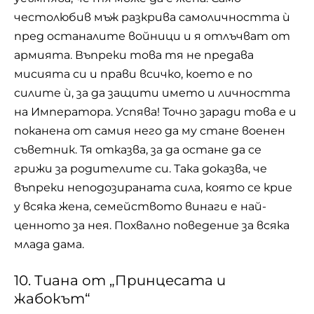
честолюбив мъж разкрива самоличността ѝ
пред останалите войници и я отлъчват от
армията. Въпреки това тя не предава
мисията си и прави всичко, което е по
силите ѝ, за да защити името и личността
на Императора. Успява! Точно заради това е и
поканена от самия него да му стане военен
съветник. Тя отказва, за да остане да се
грижи за родителите си. Така доказва, че
въпреки неподозираната сила, която се крие
у всяка жена, семейството винаги е най-
ценното за нея. Похвално поведение за всяка
млада дама.
10. Тиана от „Принцесата и
жабокът“