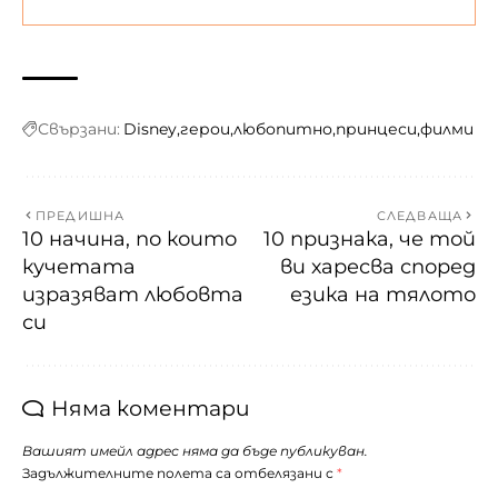
Свързани:
Disney
герои
любопитно
принцеси
филми
ПРЕДИШНА
СЛЕДВАЩА
10 начина, по които
10 признака, че той
кучетата
ви харесва според
изразяват любовта
езика на тялото
си
Няма коментари
Вашият имейл адрес няма да бъде публикуван.
Задължителните полета са отбелязани с
*