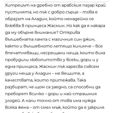
Хитрецът на дребно от арабския пазар край
пустинята, но пък с добро сърце – това е
образът на Аладин, който ненадейно се
влюбва в принцеса Жасмин. Но как да я накара
да му обърне внимание? Открива
вълшебната лампа с магичния син джин,
както и вълшебното летящо килимче – все
впечатляващи, несрещани неща, които биха
пробудили любопитство у всеки, дори и у
една принцеса. Жасмин пък харесва съвсем
други неща у Аладин – не вещите, а
качествата, които притежава. Така
разбират, че щом са заедно, са способни да
преборят всичко – дори и най-страшния
злодей. А нали точно от това има нужда
всяка жена – от смел мъж, който да я закриля