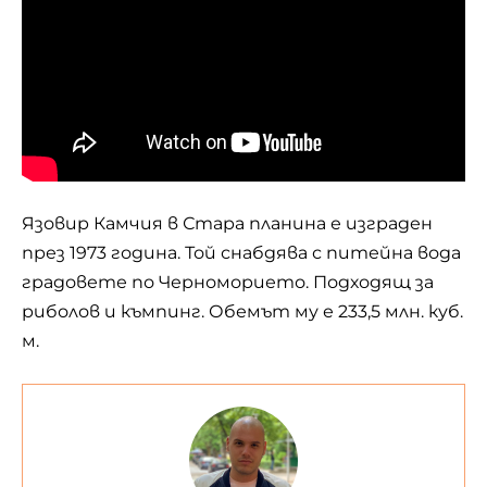
Язовир Камчия в Стара планина е изграден
през 1973 година. Той снабдява с питейна вода
градовете по Черноморието. Подходящ за
риболов и къмпинг. Обемът му е 233,5 млн. куб.
м.