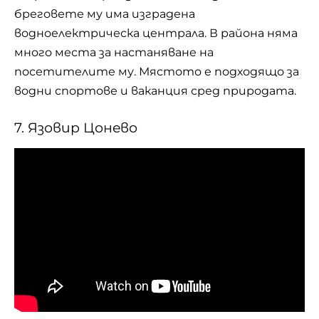
бреговете му има изградена
водноелектрическа централа. В района няма
много места за настаняване на
посетителите му. Мястото е подходящо за
водни спортове и ваканция сред природата.
7. Язовир Цонeво