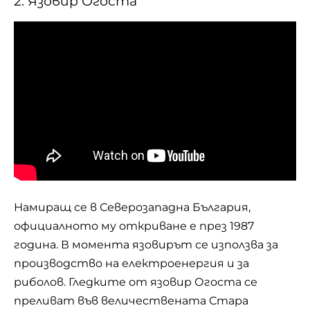
2. Язовир Огоста
Намиращ се в Северозападна България,
официалното му откриване е през 1987
година. В момента язовирът се използва за
производство на електроенергия и за
риболов. Гледките от язовир Огоста се
преливат във величествената Стара