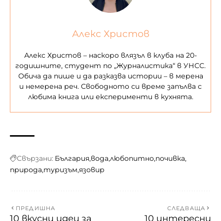
Алекс Христов
Алекс Христов – наскоро влязъл в клуба на 20-
годишните, студент по „Журналистика“ в УНСС.
Обича да пише и да разказва истории – в мерена
и немерена реч. Свободното си време запълва с
любима книга или експерименти в кухнята.
Свързани:
България
вода
любопитно
почивка
природа
туризъм
язовир
ПРЕДИШНА
СЛЕДВАЩА
10 вкусни идеи за
10 интересни