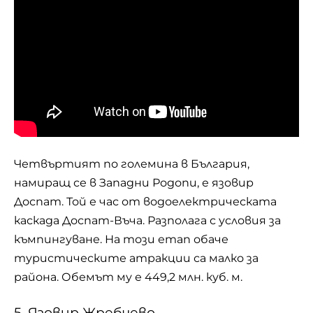
Четвъртият по големина в България,
намиращ се в Западни Родопи, е язовир
Доспат. Той е час от водоелектрическата
каскада Доспат-Въча. Разполага с условия за
къмпингуване. На този етап обаче
туристическите атракции са малко за
района. Обемът му е 449,2 млн. куб. м.
5. Язовир Жребчево