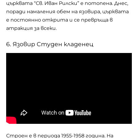
църквата “Св. Иван Рилски” е потопена. Днес,
поради намаления обем на язовира, църквата
е постоянно открита и се превръща в
атракция за всеки.
6. Язовир Студен кладенец
Строен е в периода 1955-1958 година. На