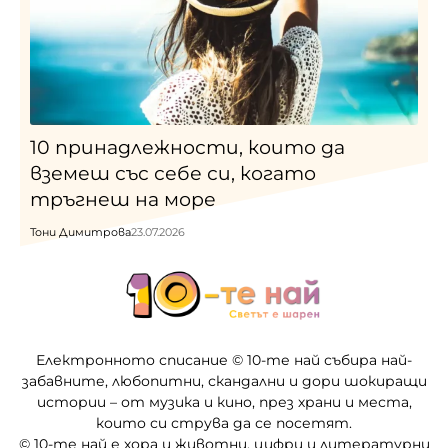
10 принадлежности, които да
вземеш със себе си, когато
тръгнеш на море
Тони Димитрова
23.07.2026
Електронното списание © 10-те най събира най-
забавните, любопитни, скандални и дори шокиращи
истории – от музика и кино, през храни и места,
които си струва да се посетят.
© 10-те най е хора и животни, цифри и литературни