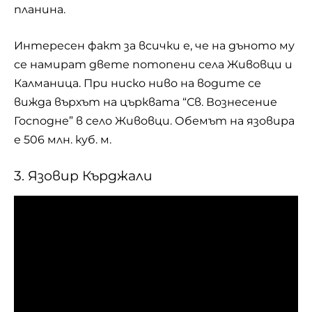
планина.
Интересен факт за всички е, че на дъното му
се намират двете потопени села Живовци и
Калманица. При ниско ниво на водите се
вижда върхът на църквата “Св. Вознесение
Господне” в село Живовци. Обемът на язовира
е 506 млн. куб. м.
3. Язовир Кърджали