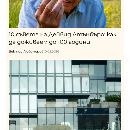
10 съвета на Дейвид Атънбъро: как
да доживеем до 100 години
Виктор Любомиров
10.05.2026