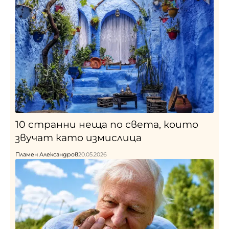
10 странни неща по света, които
звучат като измислица
Пламен Александров
20.05.2026