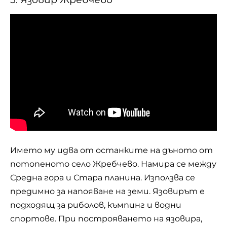
Името му идва от останките на дъното от
потопеното село Жребчево. Намира се между
Средна гора и Стара планина. Използва се
предимно за напояване на земи. Язовирът е
подходящ за риболов, къмпинг и водни
спортове. При построяването на язовира,