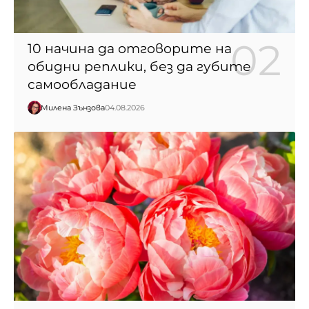
10 начина да отговорите на
обидни реплики, без да губите
самообладание
Милена Зънзова
04.08.2026