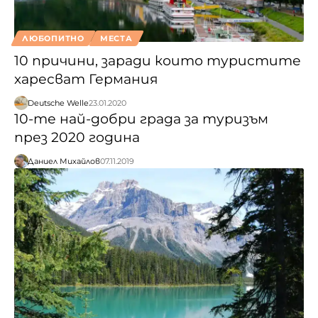
ЛЮБОПИТНО
МЕСТА
10 причини, заради които туристите
харесват Германия
Deutsche Welle
23.01.2020
10-те най-добри града за туризъм
през 2020 година
Даниел Михайлов
07.11.2019