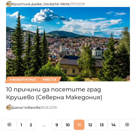
Кристина Дайке, Deutsche Welle
27.07.2019
ЛЮБОПИТНО
МЕСТА
10 причини да посетите град
Крушево (Северна Македония)
Даяна Чобанова
29.06.2019
1
2
…
9
10
11
12
13
14