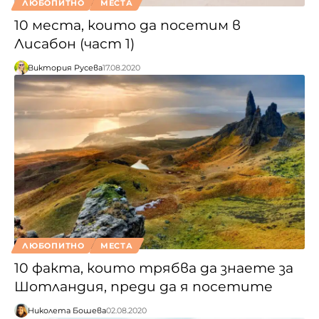
ЛЮБОПИТНО
МЕСТА
10 места, които да посетим в
Лисабон (част 1)
Виктория Русева
17.08.2020
ЛЮБОПИТНО
МЕСТА
10 факта, които трябва да знаете за
Шотландия, преди да я посетите
Николета Бошева
02.08.2020