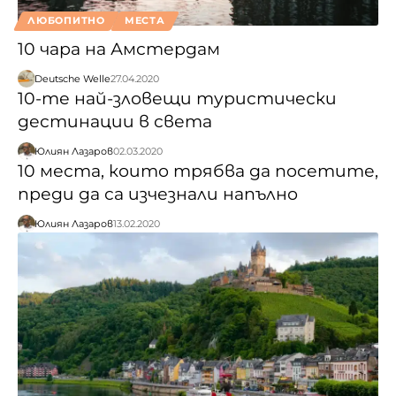
ЛЮБОПИТНО
МЕСТА
10 чара на Амстердам
Deutsche Welle
27.04.2020
10-те най-зловещи туристически
дестинации в света
Юлиян Лазаров
02.03.2020
10 места, които трябва да посетите,
преди да са изчезнали напълно
Юлиян Лазаров
13.02.2020