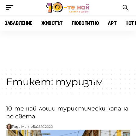
ЗАБАВЛЕНИЕ
ЖИВОТЪТ
ЛЮБОПИТНО
АРТ
HOT 
Етикет:
туризъм
10-те най-лоши туристически капана
по света
Рада Манчева
25.10.2020