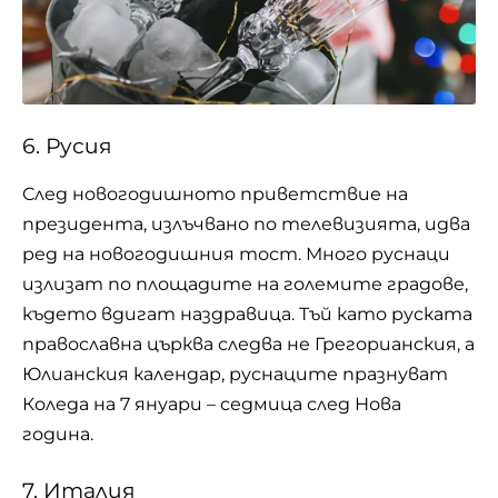
6. Русия
След новогодишното приветствие на
президента, излъчвано по телевизията, идва
ред на новогодишния тост. Много руснаци
излизат по площадите на големите градове,
където вдигат наздравица. Тъй като руската
православна църква следва не Грегорианския, а
Юлианския календар, руснаците празнуват
Коледа на 7 януари – седмица след Нова
година.
7. Италия