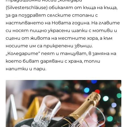
(Silvesterschläuse) обикалят от къща на къща,
за да поздравят селските стопани с
настъпването на Новата година. На главите
си носят пищно украсени шапки с мотиви и
сцени от живота на местните хора, а към
носиите им са прикрепени звънци.
„Коледарите“ пеят и танцуват, в замяна на
което биват дарявани с храна, топли
напитки и пари.