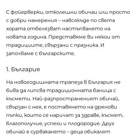
С фойерверки, отколешни обичаи или просто
с добри намерения – навсякъде по света
хората отбелязват настъпването на
новата година. Представяме ви някои от
традициите, свързани с празника. И
започваме с българските.
1. България
На новогодишната трапеза в България не
бива да липсва традиционната баница с
късмети. Най-разпространеният обичай,
свързан с нея, е поставянето на дрянови
пъпки, които се наричат за здраве, късмет,
благополучие, успехи и плодородие. Друг
обичай е сурвакането – деца обикалят