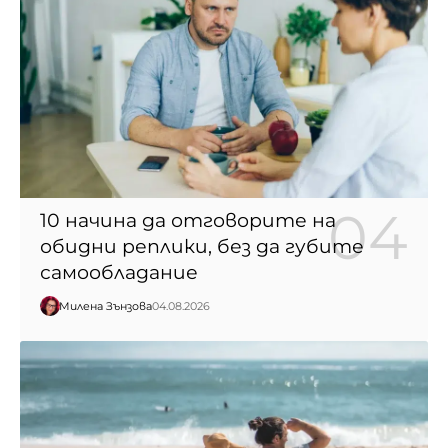
10 начина да отговорите на
обидни реплики, без да губите
самообладание
Милена Зънзова
04.08.2026