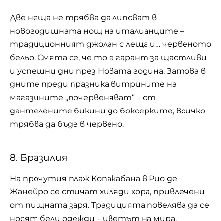
Две неща не трябва да липсват в
новогодишната нощ на италианците –
традиционният джолан с леща и… червеното
бельо. Смята се, че то е гарант за щастливи
и успешни дни през Новата година. Затова в
дните преди празника витрините на
магазините „почервеняват“ – от
дантелените бикини до боксерките, всичко
трябва да бъде в червено.
8. Бразилия
На прочутия плаж Копакабана в Рио де
Жанейро се стичат хиляди хора, привлечени
от пищната заря. Традицията повелява да се
носят бели одежди – цветът на мира,