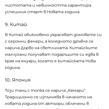
чистотата и невинността гарантира
успешния старт в Новата година.
9. Китай
В
Китай
обикновено украсяват домовете си
с огромни фенери, а коледното дръвче се
нарича Дърво на светлината. Китайските
малчугани получават подаръците си едва в
края на януари, когато е китайската Нова
година.
10. Япония
Този танц с топка се нарича „Кемари“.
Традиционно се изпълнява в началото на
новата година от актьори, облечени в