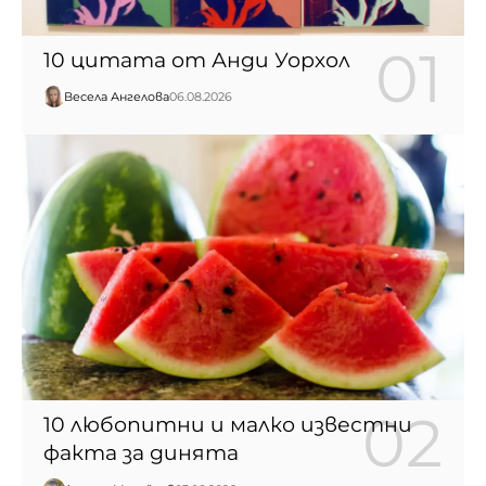
10 цитата от Анди Уорхол
Весела Ангелова
06.08.2026
10 любопитни и малко известни
факта за динята