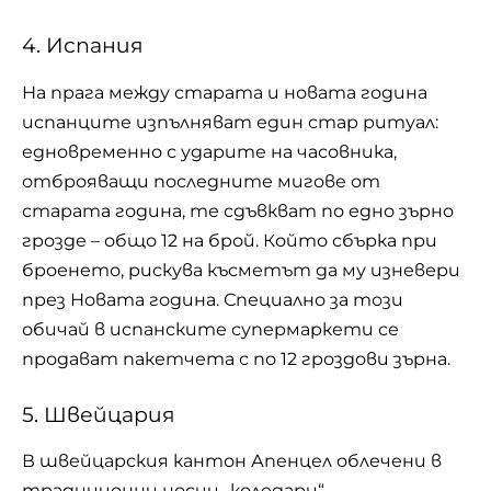
4. Испания
На прага между старата и новата година
испанците изпълняват един стар ритуал:
едновременно с ударите на часовника,
отброяващи последните мигове от
старата година, те сдъвкват по едно зърно
грозде – общо 12 на брой. Който сбърка при
броенето, рискува късметът да му изневери
през Новата година. Специално за този
обичай в испанските супермаркети се
продават пакетчета с по 12 гроздови зърна.
5. Швейцария
В швейцарския кантон Апенцел облечени в
традиционни носии „коледари“