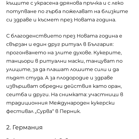
къщите с украсена дрянова пръчка и с леко
потупване по гърба пожелават на близките
си здраве и късмет през Новата година.
С благоденствието през Новата година е
свързан и един друг ритуал в България:
прогонването на злите духове. Кукерите,
танцьори в ритуални маски, танцуват по
улиците, за да плашат лошите сили и да
пъдят студа. А за плодородие и здраве
извършват обредни действия като оран,
сеитба и други. На снимката: участници в
традиционния Международен кукерски
фестивал „
Сурва
“ в Перник.
2. Германия