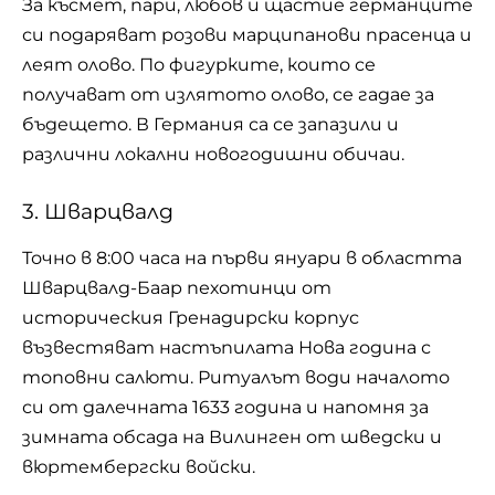
За късмет, пари, любов и щастие германците
си подаряват розови марципанови прасенца и
леят олово. По фигурките, които се
получават от излятото олово, се гадае за
бъдещето. В
Германия
са се запазили и
различни локални новогодишни обичаи.
3. Шварцвалд
Точно в 8:00 часа на първи януари в областта
Шварцвалд-Баар
пехотинци от
историческия Гренадирски корпус
възвестяват настъпилата Нова година с
топовни салюти. Ритуалът води началото
си от далечната 1633 година и напомня за
зимната обсада на Вилинген от шведски и
вюртембергски войски.