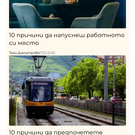
10 причини да напуснеш работното
си място
Тони Димитрова
17.02.2026
10 причини да предпочетете