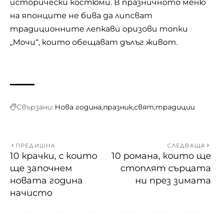
исторически костюми. В празничното меню
на японците не бива да липсват
традиционните лепкави оризови топки
„Мочи“, които обещават дълъг живот.
Свързани:
Нова година
празник
свят
традиции
ПРЕДИШНА
СЛЕДВАЩА
10 крачки, с които
10 романа, които ще
ще започнем
стоплят сърцата
новата година
ни през зимата
начисто