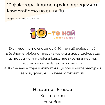
10 фактора, които пряко определят
качеството на съня ви
Рада Манчева
29.07.2026
Електронното списание © 10-те най събира най-
забавните, любопитни, скандални и дори шокиращи
истории – от музика и кино, през храни и места,
които си струва да се посетят.
© 10-те най е хора и животни, цифри и литературни
герои, догадки и научни открития.
Нашите автори
Контакти
Условия