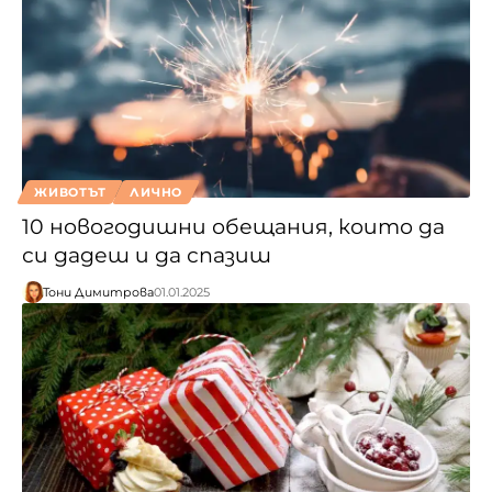
ЖИВОТЪТ
ЛИЧНО
10 новогодишни обещания, които да
си дадеш и да спазиш
Тони Димитрова
01.01.2025