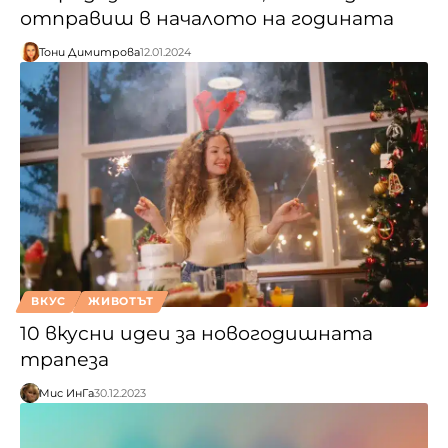
отправиш в началото на годината
Тони Димитрова
12.01.2024
ВКУС
ЖИВОТЪТ
10 вкусни идеи за новогодишната
трапеза
Мис ИнГа
30.12.2023