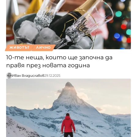
ЖИВОТЪТ
ЛИЧНО
10-те неща, които ще започна да
правя през новата година
Иван Владиславов
29.12.2025