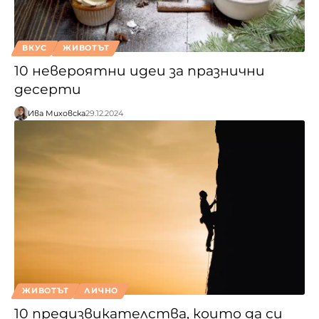
ВКУС
ЖИВОТЪТ
10 невероятни идеи за празнични
десерти
Ива Миховска
29.12.2024
ЖИВОТЪТ
ЛИЧНО
10 предизвикателства, които да си