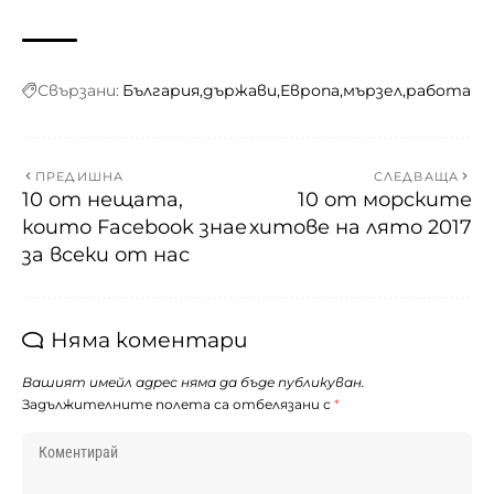
Свързани:
България
държави
Европа
мързел
работа
ПРЕДИШНА
СЛЕДВАЩА
10 от нещата,
10 от морските
които Facebook знае
хитове на лято 2017
за всеки от нас
Няма коментари
Вашият имейл адрес няма да бъде публикуван.
Задължителните полета са отбелязани с
*