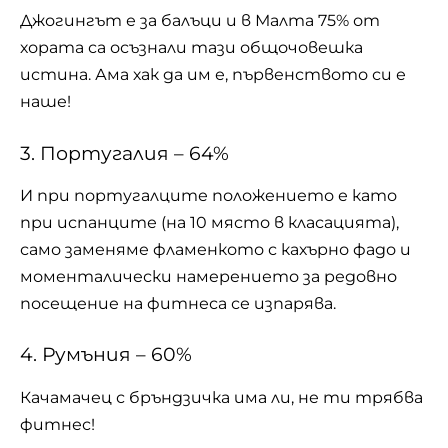
Джогингът е за балъци и в Малта 75% от
хората са осъзнали тази общочовешка
истина. Ама хак да им е, първенството си е
наше!
3. Португалия – 64%
И при португалците положението е като
при испанците (на 10 място в класацията),
само заменяме фламенкото с кахърно фадо и
моменталически намерението за редовно
посещение на фитнеса се изпарява.
4. Румъния – 60%
Качамачец с бръндзичка има ли, не ти трябва
фитнес!