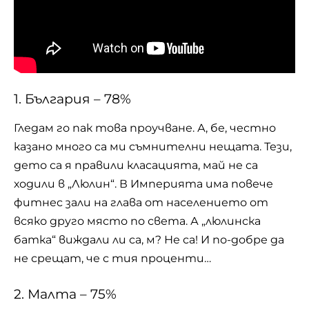
1. България – 78%
Гледам го пак това проучване. А, бе, честно
казано много са ми съмнителни нещата. Тези,
дето са я правили класацията, май не са
ходили в „Люлин“. В Империята има повече
фитнес зали на глава от населението от
всяко друго място по света. А „люлинска
батка“ виждали ли са, м? Не са! И по-добре да
не срещат, че с тия проценти…
2. Малта – 75%