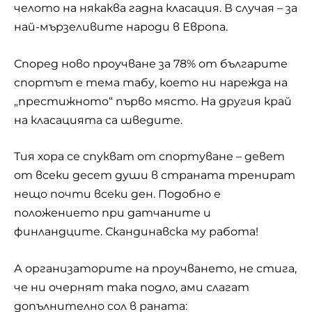
челото на някаква гадна класация. В случая – за
най-мързеливите народи в Европа.
Според ново проучване за 78% от българите
спортът е тема табу, което ни нарежда на
„престижното“ първо място. На другия край
на класацията са шведите.
Тия хора се спукват от спортуване – девет
от всеки десет души в страната тренират
нещо почти всеки ден. Подобно е
положението при датчаните и
финландците. Скандинавска му работа!
А организаторите на проучването, не стига,
че ни очернят така подло, ами слагат
допълнително сол в раната: