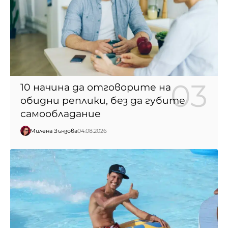
10 начина да отговорите на
обидни реплики, без да губите
самообладание
Милена Зънзова
04.08.2026