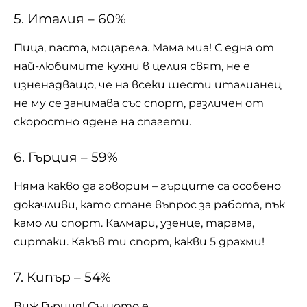
5. Италия – 60%
Пица, паста, моцарела. Мама миа! С една от
най-любимите кухни в целия свят, не е
изненадващо, че на всеки шести италианец
не му се занимава със спорт, различен от
скоростно ядене на спагети.
6. Гърция – 59%
Няма какво да говорим – гърците са особено
докачливи, като стане въпрос за работа, пък
камо ли спорт. Калмари, узенце, тарама,
сиртаки. Какъв ти спорт, какви 5 драхми!
7. Кипър – 54%
Виж Гърция! Същото е.