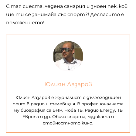
С тая сиеста, ледена сангрия и зноен пек, кой
ще ти се занимава със спорт?! Деспасито е
положението!
Юлиян Лазаров
Юлиян Лазаров е журналист с дългогодишен
опит в радио и телевизия. В професионалната
му биография са БНР, Нова ТВ, Радио Energy, ТВ
Европа и др. Обича спорта, музиката и
стойностното кино.