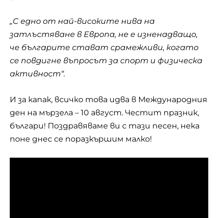
„С едно от най-високите нива на
затлъстяване в Европа, не е изненадващо,
че българите стават срамежливи, когато
се повдигне въпросът за спорт и физическа
активност“.
И за капак, всичко това идва в Международния
ден на мързела – 10 август. Честит празник,
българи! Поздравяваме ви с тази песен, нека
поне днес се поразкършим малко!