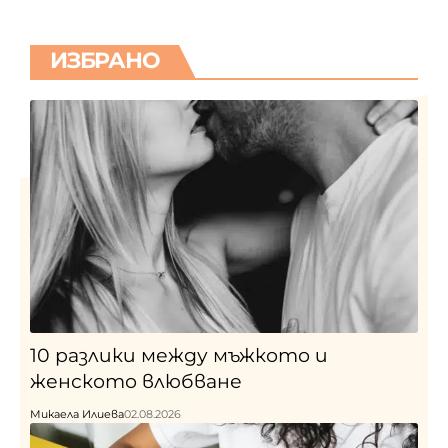
ИЗБРАНО
10 разлики между мъжкото и
женското влюбване
Микаела Илиева
02.08.2026