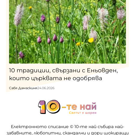
10 традиции, свързани с Еньовден,
които църквата не одобрява
Сабя Дамаскиня
24.06.2026
Електронното списание © 10-те най събира най-
забавните, любопитни, скандални и дори шокиращи