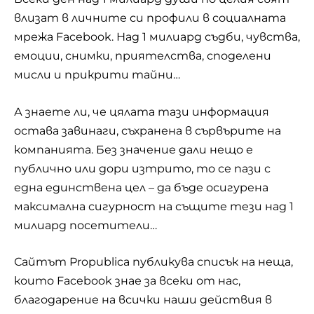
влизат в личните си профили в социалната
мрежа Facebook. Над 1 милиард съдби, чувства,
емоции, снимки, приятелства, споделени
мисли и прикрити тайни…
А знаете ли, че цялата тази информация
остава завинаги, съхранена в сървърите на
компанията. Без значение дали нещо е
публично или дори изтрито, то се пази с
една единствена цел – да бъде осигурена
максимална сигурност на същите тези над 1
милиард посетители…
Сайтът Propublica публикува списък на неща,
които Facebook знае за всеки от нас,
благодарение на всички наши действия в