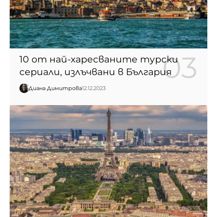
10 от най-харесваните турски
сериали, излъчвани в България
Диана Димитрова
12.12.2023