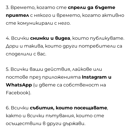
3. Времето, когато сте
спрели да бъдете
приятел
с някого и времето, когато активно
сте комуникирали с него.
4. Всички
снимки и видеа
, които публикувате.
Дори и такива, които други потребители са
споделили с вас.
5. Всички ваши действия, лайкове или
постове през приложенията
Instagram и
WhatsApp
(и двете са собственост на
Facebook).
6. Всички
събития, които посещавате
,
както и всички пътувания, които сте
осъществили в други държави.