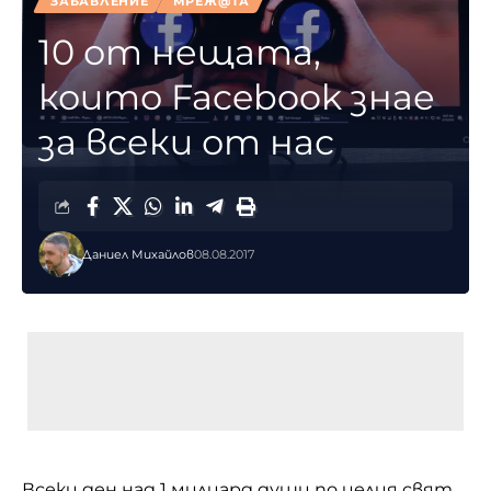
ЗАБАВЛЕНИЕ
МРЕЖ@ТА
10 от нещата,
които Facebook знае
за всеки от нас
Даниел Михайлов
08.08.2017
Всеки ден над 1 милиард души по целия свят