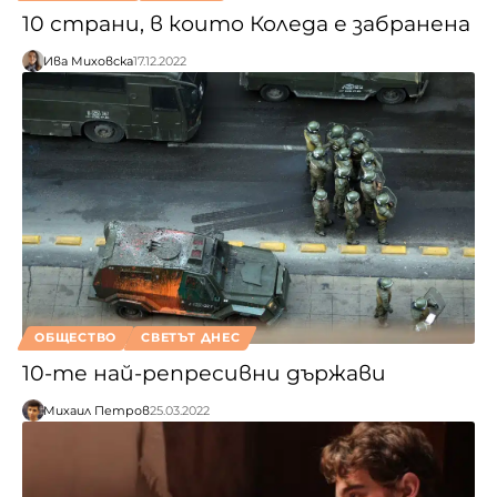
10 страни, в които Коледа е забранена
Ива Миховска
17.12.2022
ОБЩЕСТВО
СВЕТЪТ ДНЕС
10-те най-репресивни държави
Михаил Петров
25.03.2022