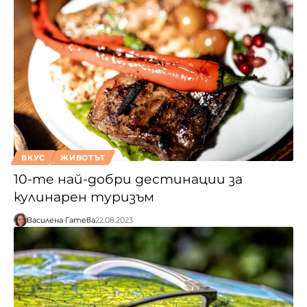
ВКУС
ЖИВОТЪТ
10-те най-добри дестинации за
кулинарен туризъм
Василена Гатева
22.08.2023