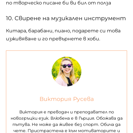
по творческо писане би ви бил от полза
10. Свирене на музикален инструмент
Китара, барабани, пиано, подарете си това
изживяване и го превърнете в хоби.
Виктория Русева
Виктория е преводач и преподавател по
новогръцки език. Влюбена е в Гърция. Обожава да
пътува. Не може да живее без спорт. Обича да
чете. Пристрастена е към мотиваторите и