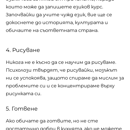
които може да запишете езиков курс.
Започвайки да учите чужд език, вие ще се
докоснете до историята, културата и
обичаите на съответната страна.
4. Рисуване
Никога не е късно да се научим да рисуваме.
Психолози твърдят, че рисувайки, мозъкът
ни се успокоява, защото спираме да мислим за
проблемите си и се концентрираме върху
рисунката си.
5. Готвене
Ако обичате да готвите, но не сте
достатъчно добри в
кухнята
, ако не можете