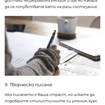
достави незабравима емоция и ще ви накара
да се почувствате като на рали състезание.
9. Творческо писане
Ако писането е ваша страст, но искате да
подобрите стилистичните си умения, курс