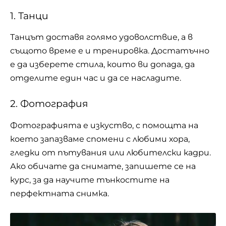
1. Танци
Танцът доставя голямо удоволствие, а в
същото време е и
тренировка
. Достатъчно
е да изберете стила, които ви допада, да
отделите един час и да се насладите.
2. Фотография
Фотографията е изкуство, с помощта на
което запазваме спомени с любими хора,
гледки от пътувания или любителски кадри.
Ако обичате да снимате, запишете се на
курс, за да научите тънкостите на
перфектната
снимка
.