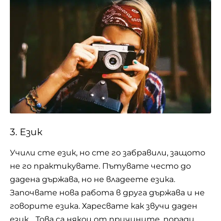
3. Език
Учили сте език, но сте го забравили, защото
не го практикувате. Пътувате често до
дадена държава, но не владеете езика.
Започвате нова работа в друга държава и не
говорите
езика
. Харесвате как звучи даден
език… Това са някои от причините, поради