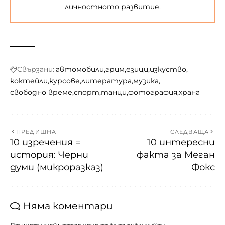
личностното развитие.
Свързани:
автомобили
грим
езици
изкуство
коктейли
курсове
литература
музика
свободно време
спорт
танци
фотография
храна
ПРЕДИШНА
СЛЕДВАЩА
10 изречения =
10 интересни
история: Черни
факта за Меган
думи (микроразказ)
Фокс
Няма коментари