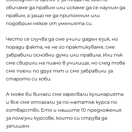
обичаме да правим или искаме да се научим да
правим, а защо не да припомним или
подобрим някое от уменията си.
Често се случва да сме учили даден език, но
поради факта, че не го практикуваме, сме
забравили основни думи или правила. Или пък
сме свирили на пиано в училище, но след това
сме поели по друг път и сме забравили за
старото си хоби.
А може би винаги сме харесвали кулинарията
и все сме отлагали за по-нататък курса по
готварство. Ето и нашите 10 предложения
за полезни курсове, които си струва да
запишем.