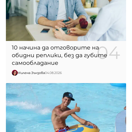
10 начина да отговорите на
обидни реплики, без да губите
самообладание
Милена Зънзова
04.08.2026