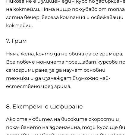
Никога не е излишен един курс по забъркване
на коктейли. Няма нищо по-хубаво от топла
лятна вечер, весела компания и освежаващи
коктейли
.
7. Грим
Няма жена, която да не обича да се гримира.
Все повече момичета посещават курсове по
самогримиране, за да научат основни
техники и да изглеждат възможно най-
естествено чрез грима.
8. Екстремно шофиране
Ако сте любител на високите скорости и
покачването на адреналина, този курс ще ви