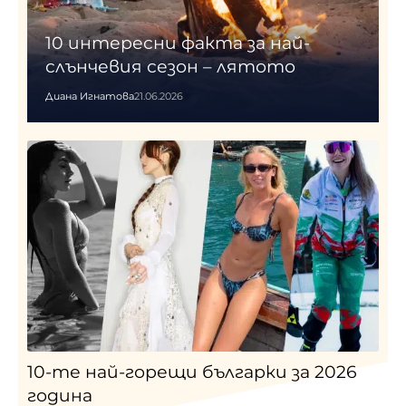
10 интересни факта за най-
слънчевия сезон – лятото
Диана Игнатова
21.06.2026
10-те най-горещи българки за 2026
година