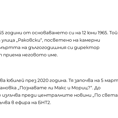
5 години от основаването си на 12 юни 1965. Той
улица „Раковски“, посветено на камерни
смъртта на дългогодишния си директор
т приема неговото име.
ува юбилей през 2020 година. Тя започва на 5 мар
тановка „Познавате ли Макс и Мориц?“. До
се излъчва преди централните новини „По света
ъчва в ефира на БНТ2.