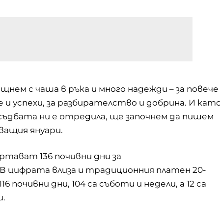
ещнем с чаша в ръка и много надежди – за повече
 и успехи, за разбирателство и добрина. И кат
ъдбата ни е отредила, ще започнем да пишем
ващия януари.
ртават 136 почивни дни за
 цифрата влиза и традиционния платен 20-
почивни дни, 104 са съботи и недели, а 12 са
и.