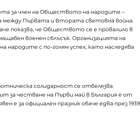
риета за член на Обществото на народите –
а между Първата и Втората световна война.
че показва, че Обществото се е провалило в
мащабен военен сблъсък. Организацията на
 народите с по-голям успех, като наследява
ботническа солидарност се отбелязва
ит за честване на Първи май в България е от
вен е за официален празник обаче едва през 1939