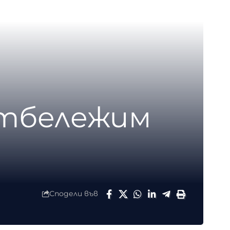
отбележим
Сподели във