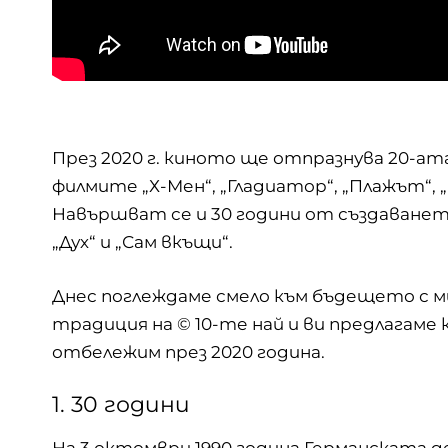
През 2020 г. киното ще отпразнува 20-ат
филмите „Х-Мен“, „Гладиатор“, „Плажът“,
Навършват се и 30 години от създаването 
„Дух“ и „Сам вкъщи“.
Днес поглеждаме смело към бъдещето с м
традиция на © 10-те най и ви предлагаме
отбележим през 2020 година.
1. 30 години