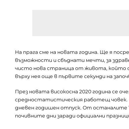
На прага сме на новата година. Ще я поср
възможности и сбъднати мечти, за здраве
чисто нова страница от живота, който с
върху нея още в първите секунди на започ
През новата високосна 2020 година се оче
средностатистическия работещ човек. В
дневен годишен отпуск. От останалите 116 
почивните дни заради официални празниц