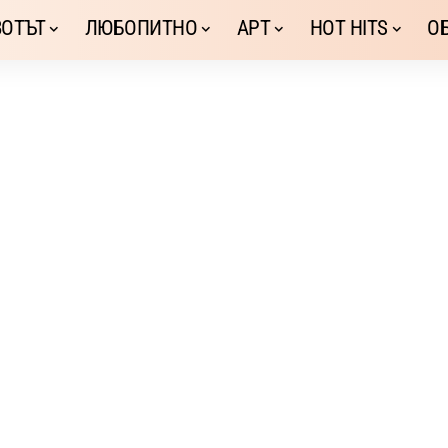
ОТЪТ
ЛЮБОПИТНО
АРТ
HOT HITS
О