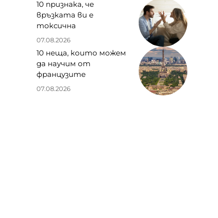
10 признака, че
връзката ви е
токсична
07.08.2026
о
10 неща, които можем
да научим от
французите
07.08.2026