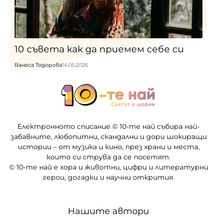
10 съвета как да приемем себе си
Ванеса Тодорова
14.05.2026
Електронното списание © 10-те най събира най-
забавните, любопитни, скандални и дори шокиращи
истории – от музика и кино, през храни и места,
които си струва да се посетят.
© 10-те най е хора и животни, цифри и литературни
герои, догадки и научни открития.
Нашите автори