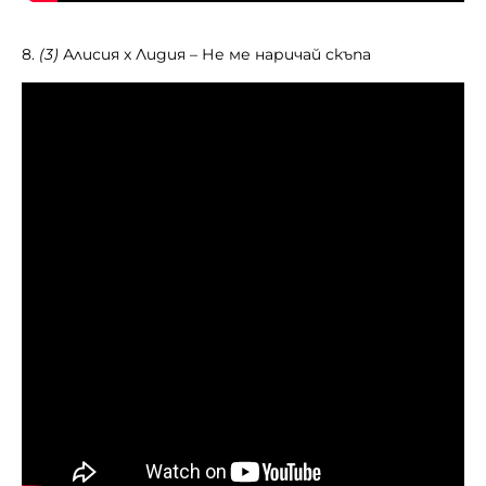
8.
(3)
Алисия x Лидия – Не ме наричай скъпа