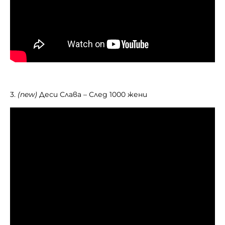
3.
(new)
Деси Слава – След 1000 жени