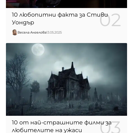
10 любопитни факта за Стиви
Уондър
Весела Ангелова
13.05.2025
10 от най-страшните филми за
любителите на ужаси