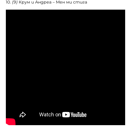
10.
(9)
Крум и Андреа – Мен ми стига