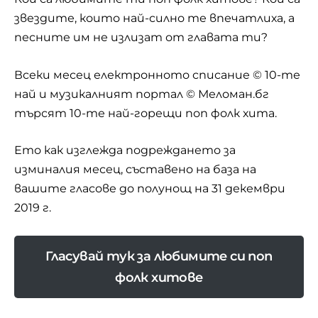
звездите, които най-силно те впечатлиха, а
песните им не излизат от главата ти?
Всеки месец електронното списание
© 10-те
най
и музикалният портал © Меломан.бг
търсят 10-те най-горещи поп фолк хита.
Ето как изглежда подреждането за
изминалия месец, съставено на база на
вашите гласове до полунощ на 31 декември
2019 г.
Гласувай тук за любимите си поп
фолк хитове