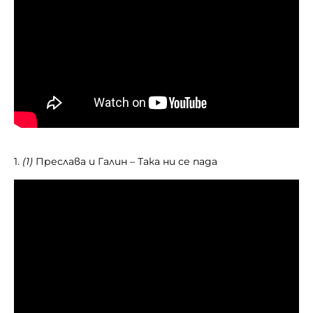
1.
(1)
Преслава и Галин – Така ни се пада