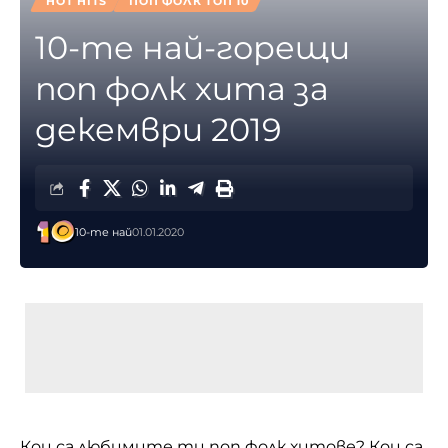
HOT HITS
ПОП ФОЛК ТОП 10
10-те най-горещи
поп фолк хита за
декември 2019
10-те най
01.01.2020
Кои са любимите ти поп фолк хитове? Кои са