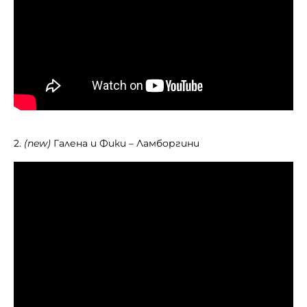
2.
(new)
Галена и Фики – Ламборгини