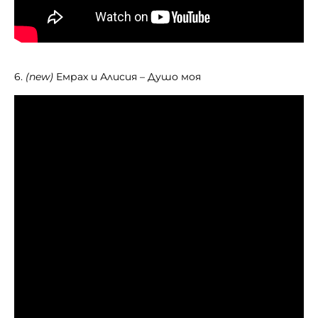
6.
(new)
Емрах и Алисия – Душо моя