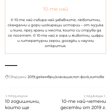
10-те най
© 10-те най събира най-забавните, любопитни,
скандални и дори шокиращи истории – от музика
и кино, през храни и места, които си струва да
се посетят. © 10-те най е хора и животни, цифри
и литературни герои, догадки и научни
открития.
Свързани:
2019
декември
класация
поп фолк
хитове
ПРЕДИШНА
СЛЕДВАЩА
10 годишнини,
10-те най-четени
които ще
десетки от 2019 г.