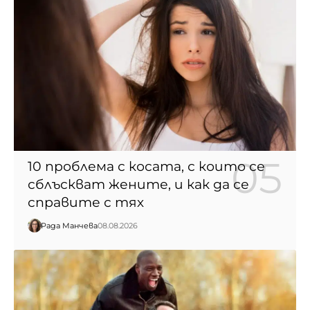
10 проблема с косата, с които се
сблъскват жените, и как да се
справите с тях
Рада Манчева
08.08.2026