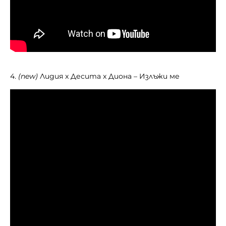
4.
(new)
Лидия x Десита x Диона – Излъжи ме