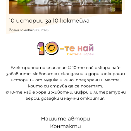
10 истории за 10 коктейла
Йоана Томова
29.06.2026
Електронното списание © 10-те най събира най-
забавните, любопитни, скандални и дори шокиращи
истории – от музика и кино, през храни и места,
които си струва да се посетят.
© 10-те най е хора и животни, цифри и литературни
герои, догадки и научни открития.
Нашите автори
Контакти