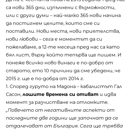
са нови 365 дни, изпълнени с възможности,
или с други думи – най-малко 365 нови начина
да постигнем целите, които сме си
поставили. Нови места, нови приятелства,
нови любови – сега е моментът да си
пожелаваме, а 12-те месеца пред нас са като
бял лист, върху който тепърва ще пишем. И
понеже всичко ново винаги е по-добро от
старото, ето 10 причини да сме убедени, че
2015 г. ще е по-добра от 2014 г.
1. Според гуруто на Мадона – кабалистът Гал
Сасон,
лошите времена си отиват
и идва
момент за разчистване на отломките.
„Повечето от негативните аспекти от
последните две години ще започнат да се
отдалечават от България. Сега ще трябва