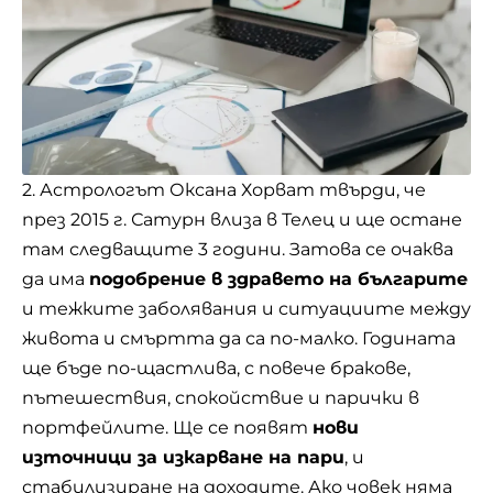
2. Астрологът Оксана Хорват твърди, че
през 2015 г. Сатурн влиза в Телец и ще остане
там следващите 3 години. Затова се очаква
да има
подобрение в здравето на българите
и тежките заболявания и ситуациите между
живота и смъртта да са по-малко. Годината
ще бъде по-щастлива, с повече бракове,
пътешествия, спокойствие и парички в
портфейлите. Ще се появят
нови
източници за изкарване на пари
, и
стабилизиране на доходите. Ако човек няма