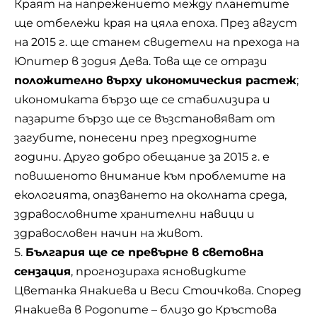
Краят на напрежението между планетите
ще отбележи края на цяла епоха. През август
на 2015 г. ще станем свидетели на прехода на
Юпитер в зодия Дева. Това ще се отрази
положително върху икономическия растеж
;
икономиката бързо ще се стабилизира и
пазарите бързо ще се възстановяват от
загубите, понесени през предходните
години. Друго добро обещание за 2015 г. е
повишеното внимание към проблемите на
екологията, опазването на околната среда,
здравословните хранителни навици и
здравословен начин на живот.
5.
България ще се превърне в световна
сензация
, прогнозираха ясновидките
Цветанка Янакиева и Веси Стоичкова. Според
Янакиева в Родопите – близо до Кръстова