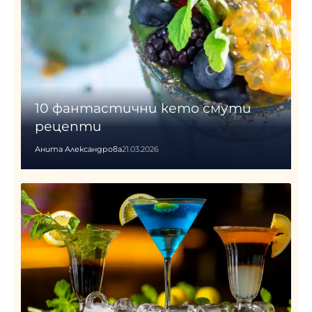
10 фантастични кето смути
рецепти
Анита Александрова
21.03.2026