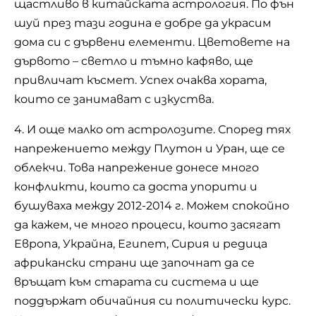
щастливо в китайската астрология. По фън
шуй през тази година е добре да украсим
дома си с дървени елементи. Цветовете на
дървото – светло и тъмно кафяво, ще
привличат късмет. Успех очаква хората,
които се занимават с изкуства.
4. И още малко от астролозите. Според тях
напрежението между Плутон и Уран, ще се
облекчи. Това напрежение донесе много
конфликти, които са доста упорити и
бушуваха между 2012-2014 г. Можем спокойно
да кажем, че много процеси, които засягат
Европа, Украйна, Египет, Сирия и редица
африкански страни ще започнат да се
връщат към старата си система и ще
поддържат обичайния си политически курс.