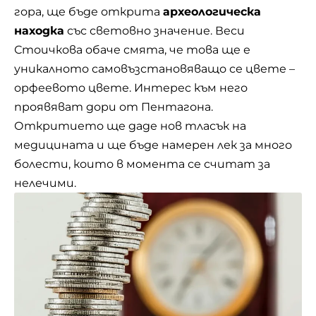
гора, ще бъде открита
археологическа
находка
със световно значение. Веси
Стоичкова обаче смята, че това ще е
уникалното самовъзстановяващо се цвете –
орфеевото цвете. Интерес към него
проявяват дори от Пентагона.
Откритието ще даде нов тласък на
медицината и ще бъде намерен лек за много
болести, които в момента се считат за
нелечими.