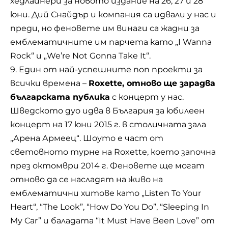
хедлайнери за новото издание на 26, 27 и 28
юни. Дий Снайдър и компания са идвали у нас и
преди, но феновете им винаги са жадни за
емблематичните им парчета като „I Wanna
Rock“ и „We’re Not Gonna Take It“.
9. Един от най-успешните поп проекти за
всички времена –
Roxette, отново
ще зарадва
българската публика
с концерт у нас.
Шведското дуо идва в България за юбилеен
концерт на 17 юни 2015 г. в столичната зала
„Арена Армеец“. Шоуто е част от
световното турне на Roxette, което започна
през октомври 2014 г. Феновете ще могат
отново да се насладят на живо на
емблематични хитове като „Listen To Your
Heart“, “The Look”, “How Do You Do”, “Sleeping In
My Car” и баладата “It Must Have Been Love” от