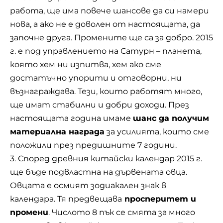
работа, ще има повече шансове да си намери
нова, а ако не е доволен от настоящата, да
започне друга. Промените ще са за добро. 2015
г. е под управлението на Сатурн – планета,
която хем ни изпитва, хем ако сме
достатъчно упорити и отговорни, ни
възнаграждава. Тези, които работят много,
ще имат стабилни и добри доходи. През
настоящата година имаме
шанс да получим
материална награда
за усилията, които сме
положили през предишните 7 години.
3. Според древния китайски календар 2015 г.
ще бъде подвластна на дървената овца.
Овцата е осмият зодиакален знак в
календара. Тя предвещава
просперитет и
промени
. Числото 8 пък се смята за много