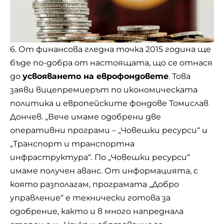
6. От финансова гледна точка 2015 година ще
бъде по-добра от настоящата, що се отнася
до
усвояването на еврофондовете
. Това
заяви вицепремиерът по икономическата
политика и европейските фондове Томислав
Дончев. „Вече имаме одобрени две
оперативни програми – „Човешки ресурси“ и
„Транспорт и транспортна
инфраструктура“. По „Човешки ресурси“
имаме получен аванс. От информацията, с
която разполагам, програмата „Добро
управление“ е технически готова за
одобрение, както и в много напреднала