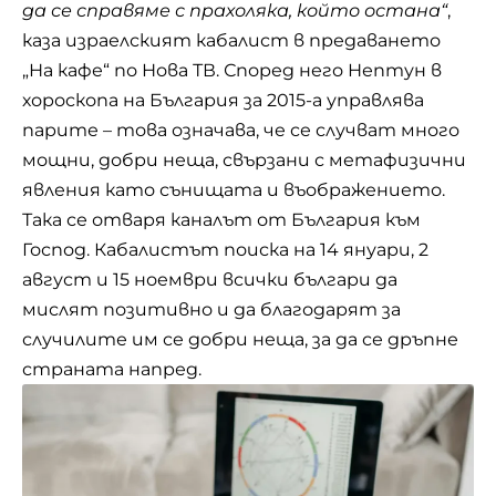
да се справяме с прахоляка, който остана“
,
каза израелският кабалист в предаването
„На кафе“ по Нова ТВ. Според него Нептун в
хороскопа на България за 2015-а управлява
парите – това означава, че се случват много
мощни, добри неща, свързани с метафизични
явления като сънищата и въображението.
Така се отваря каналът от България към
Господ. Кабалистът поиска на 14 януари, 2
август и 15 ноември всички българи да
мислят позитивно и да благодарят за
случилите им се добри неща, за да се дръпне
страната напред.