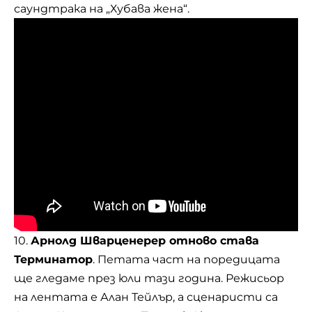
саундтрака на „Хубава жена“.
10.
Арнолд Шварценерер отново става
Терминатор
. Петата част на поредицата
ще гледаме през юли тази година. Режисьор
на лентата е Алан Тейлър, а сценаристи са