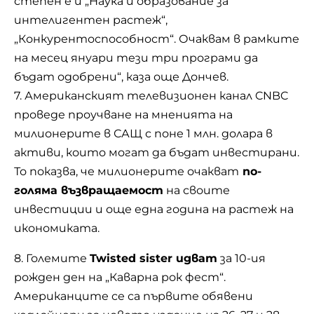
степен е и „Наука и образование за
интелигентен растеж“,
„Конкурентоспособност“. Очаквам в рамките
на месец януари тези три програми да
бъдат одобрени“, каза още Дончев.
7. Американският телевизионен канал CNBC
проведе проучване на мненията на
милионерите в САЩ с поне 1 млн. долара в
активи, които могат да бъдат инвестирани.
То показва, че милионерите очакват
по-
голяма възвращаемост
на своите
инвестиции и още една година на растеж на
икономиката.
8. Големите
Twisted sister идват
за 10-ия
рожден ден на „Каварна рок фест“.
Американците се са първите обявени