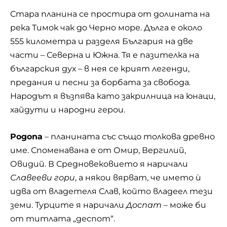
Стара планина се простира от долината на
река Тимок чак до Черно море. Дълга е около
555 километра и разделя България на две
части – Северна и Южна. Тя е пазителка на
българския дух – в нея се крият легенди,
предания и песни за борбата за свобода.
Народът я възпява като закрилница на юнаци,
хайдути и народни герои.
Родопа
– планината със също толкова древно
име. Споменавана е от Омир, Вергилий,
Овидий. В Средновековието я наричали
Славееви гори
, а някои вярват, че името ѝ
идва от владетеля Слав, който владеел тези
земи. Турците я наричали
Доспат
– може би
от титлата „деспот“.