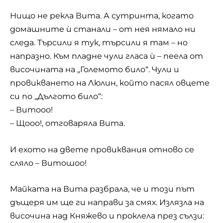
Нищо не рекла Вита. А сутринта, когато
домашните ѝ станали – от нея нямало ни
следа. Търсили я тук, търсили я там – но
напразно. Към пладне чули гласа ѝ – пеела от
височината на „Големото било“. Чули и
провикването на Люлин, който пасял овцете
си по „Дългото било“:
– Витооо!
– Щооо!, отговаряла Вита.
И ехото на двете провиквания отново се
сляло – Витошоо!
Майката на Вита разбрала, че и този път
дъщеря им ще ги направи за смях. Излязла на
височина над Княжево и проклела през сълзи: