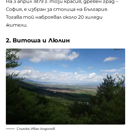
На 3 април 1879 г. този красив, древен град –
София
, е избран за столица на България.
Тогава той наброявал около 20 хиляди
жители.
2. Витоша и Люлин
Снимка: Иван Андонов