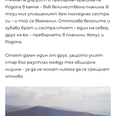
Родопа в камък – във величествена планина. В
този миг уплашеният Хем погледнал сестра
си – и той се вкаменил. Оттогава веселите и
хубави брат и сестра стоят – един на север,
друг на юг – превърнати в планини: Хемус и
Родопа.
Стоят далеч един от друг, защото злият
стар бог разстлал между тях обширна
низина – за да не могат никога да се срещнат
отново.