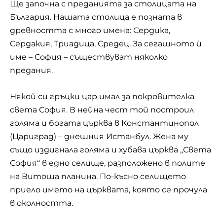
Ще започна с преданията за столицата на
България. Нашата столица е позната в
древността с много имена: Сердика,
Сердакия, Триадица, Средец. За сегашното ѝ
име – София – съществуват няколко
предания.
Някой си гръцки цар имал за покровителка
света София. В нейна чест той построил
голяма и богата църква в Константинопол
(Цариград) – днешния Истанбул. Жена му
също издигнала голяма и хубава църква „Света
София“ в едно селище, разположено в полите
на Витоша планина. По-късно селището
приело името на църквата, която се прочула
в околността.