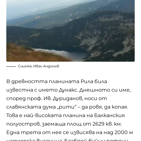
Снимка: Иван Андонов
В древността планината Рила била
известна с името Дунакс. Днешното си име,
според проф. Ив. Дуриданов, носи от
славянската дума „рити“ – да ровя, да копая.
Това е най-високата планина на Балканския
полуостров, заемаща площ от 2629 кв. км.
Една трета от нея се извисява на над 2000 м
надморска височина. Безброй буйни потоци,