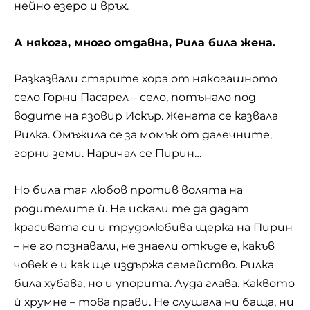
нейно езеро и връх.
А някога, много отдавна, Рила била жена.
Разказвали старите хора от някогашното
село Горни Пасарел – село, потънало под
водите на язовир Искър. Жената се казвала
Рилка. Омъжила се за момък от далечните,
горни земи. Наричал се Пирин…
Но била тая любов против волята на
родителите ѝ. Не искали те да дадат
красивата си и трудолюбива щерка на Пирин
– не го познавали, не знаели откъде е, какъв
човек е и как ще издържа семейство. Рилка
била хубава, но и упорита. Луда глава. Каквото
ѝ хрумне – това прави. Не слушала ни баща, ни