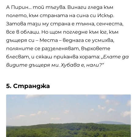
А Пирин… той тъгува. Винаги гледа към
полето, към страната на сина си Искър.
Затова тази му страна е тъмна, сенчеста,
все в облаци. Но щом погледне към юг, към
дъщеря си – Места – веднага се усмихва,
поляните се раззеленяват, върховете
блесват, и сякаш приканва хората:
„Елате да
видите дъщеря ми. Хубава е, нали?“
5. Странджа