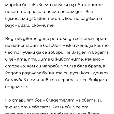
морски бог. Живеели на воля из обширните
полета, играели и пеели по цял ден. Все
измисляли забавни неща, с които радвали и
разсмивали околните.
Веднъж двете деца решили да се престорят
на най-старите богове – мъж и жена, за които
често чували да се говори, че владеят водата
и земята, птиците и животните. Речено –
сторено. Хем си направил дълга бяла брада, а
Родопа разплела буйните си руси коси. Денят
бил хубав и слънчев, та играта им се виждала
отдалече.
Но старият бог – владетелят на света, ги
зърнал от небесата. Разгневил се от
тяхната дързост и превърнал красивата