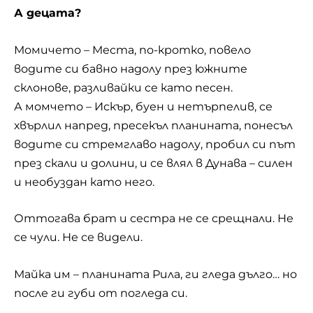
А децата?
Момичето – Места, по-кротко, повело
водите си бавно надолу през южните
склонове, разливайки се като песен.
А момчето – Искър, буен и нетърпелив, се
хвърлил напред, пресекъл планината, понесъл
водите си стремглаво надолу, пробил си път
през скали и долини, и се влял в Дунава – силен
и необуздан като него.
Оттогава брат и сестра не се срещнали. Не
се чули. Не се видели.
Майка им – планината Рила, ги гледа дълго… но
после ги губи от погледа си.