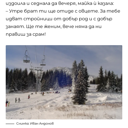
издоила и седнала да вечеря, майка ѝ казала:
– Утре брат ти ще отиде с овцете. За тебе
идват стройници от добър род и с добър
занаят. Ще те женим, вече няма да ни
правиш за срам!
Снимка: Иван Андонов