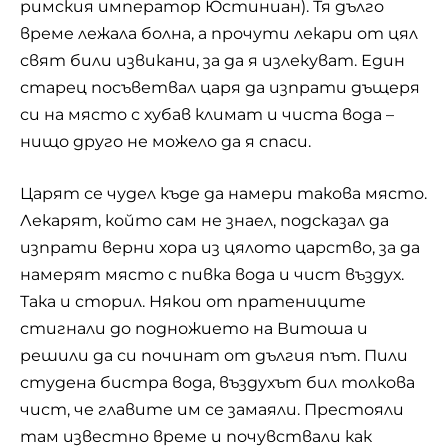
римския император Юстиниан). Тя дълго
време лежала болна, а прочути лекари от цял
свят били извикани, за да я излекуват. Един
старец посъветвал царя да изпрати дъщеря
си на място с хубав климат и чиста вода –
нищо друго не можело да я спаси.
Царят се чудел къде да намери такова място.
Лекарят, който сам не знаел, подсказал да
изпрати верни хора из цялото царство, за да
намерят място с пивка вода и чист въздух.
Така и сторил. Някои от пратениците
стигнали до подножието на Витоша и
решили да си починат от дългия път. Пили
студена бистра вода, въздухът бил толкова
чист, че главите им се замаяли. Престояли
там известно време и почувствали как