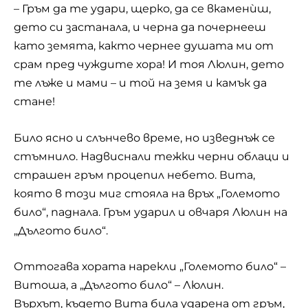
– Гръм да те удари, щерко, да се вкаменѝш,
дето си застанала, и черна да почернееш
като земята, както чернее душата ми от
срам пред чуждите хора! И тоя Люлин, дето
те лъже и мами – и той на земя и камък да
стане!
Било ясно и слънчево време, но изведнъж се
стъмнило. Надвиснали тежки черни облаци и
страшен гръм процепил небето. Вита,
която в този миг стояла на връх „Големото
било“, паднала. Гръм ударил и овчаря Люлин на
„Дългото било“.
Оттогава хората нарекли „Големото било“ –
Витоша, а „Дългото било“ – Люлин.
Върхът, където Вита била ударена от гръм,