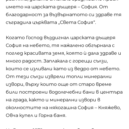
името на царската дъщеря – София. От
благодарност за възвърнатото си здраве тя
съградила църквата „Света София“.
Когато Господ въздигнал царската дъщеря
София на небето, тя нажалено обгърнала с
поглед красивата земя, която ѝ дала здраве и
много радост. Заплакала с горещи сълзи,
които се изливали като из ведро от небето.
От тези сълзи изврели топли минерални
извори, върху които още от старо време
били построени водолечебни бани в центъра
на града, както и минерални извори в
околностите на някогашна София – Княжево,
Овча купел и Горна баня.