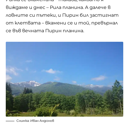
виждаме и днес – Рила планина. А далече в
ловните си пътеки, и Пирин бил застигнат
от клетвата – вкамени се и той, превърнал
се във вечната Пирин планина.
Снимка: Иван Андонов