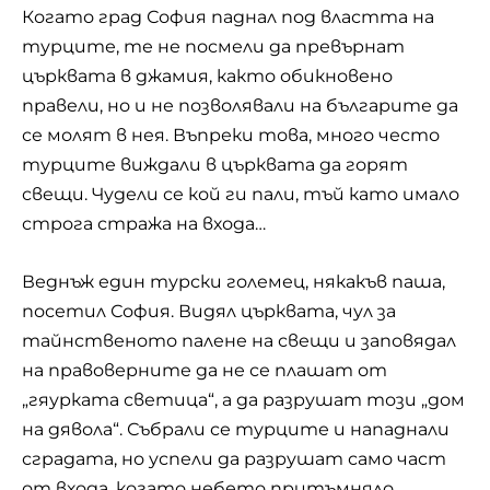
Когато град София паднал под властта на
турците, те не посмели да превърнат
църквата в джамия, както обикновено
правели, но и не позволявали на българите да
се молят в нея. Въпреки това, много често
турците виждали в църквата да горят
свещи. Чудели се кой ги пали, тъй като имало
строга стража на входа…
Веднъж един турски големец, някакъв паша,
посетил София. Видял църквата, чул за
тайнственото палене на свещи и заповядал
на правоверните да не се плашат от
„гяурката светица“, а да разрушат този „дом
на дявола“. Събрали се турците и нападнали
сградата, но успели да разрушат само част
от входа, когато небето притъмняло.