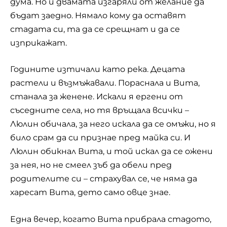
дума. Но и двамата изгаряли от желание да
бъдат заедно. Нямало кому да оставят
стадата си, та да се срещнат и да се
изприкажат.
Годините изтичали като река. Децата
растели и възмъжавали. Пораснала и Вита,
станала за женене. Искали я ергени от
съседните села, но тя връщала всички –
Люлин обичала, за него искала да се омъжи, но я
било срам да си признае пред майка си. И
Люлин обикнал Вита, и той искал да се ожени
за нея, но не смеел зъб да обели пред
родителите си – страхувал се, че няма да
харесат Вита, дето само овце знае.
Една вечер, когато Вита прибрала стадото,