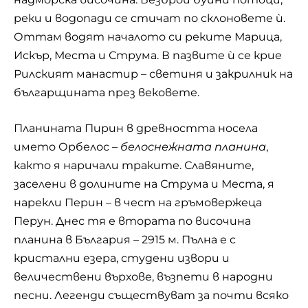
реки и водопади се стичат по склоновете ѝ.
Оттам водят началото си реките Марица,
Искър, Места и Струма. В пазвите ѝ се крие
Рилският манастир – светиня и закрилник на
българщината през вековете.
Планината Пирин в древността носела
името Орбелос –
белоснежната планина
,
както я наричали траките. Славяните,
заселени в долините на Струма и Места, я
нарекли Перин – в чест на гръмовержеца
Перун. Днес тя е втората по височина
планина в България – 2915 м. Пълна е с
кристални езера, студени извори и
величествени върхове, възпети в народни
песни. Легенди съществуват за почти всяко