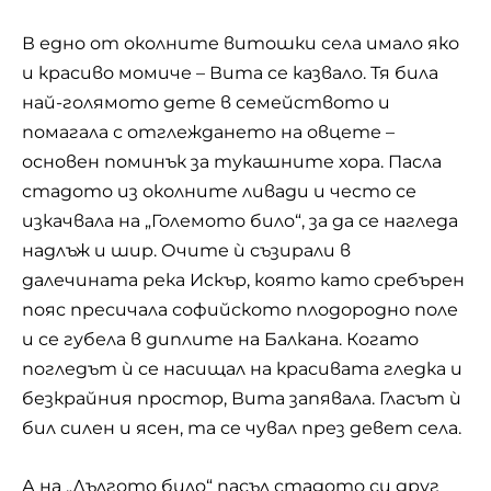
В едно от околните витошки села имало яко
и красиво момиче – Вита се казвало. Тя била
най-голямото дете в семейството и
помагала с отглеждането на овцете –
основен поминък за тукашните хора. Пасла
стадото из околните ливади и често се
изкачвала на „Големото било“, за да се нагледа
надлъж и шир. Очите ѝ съзирали в
далечината река Искър, която като сребърен
пояс пресичала софийското плодородно поле
и се губела в диплите на Балкана. Когато
погледът ѝ се насищал на красивата гледка и
безкрайния простор, Вита запявала. Гласът ѝ
бил силен и ясен, та се чувал през девет села.
А на „Дългото било“ пасъл стадото си друг