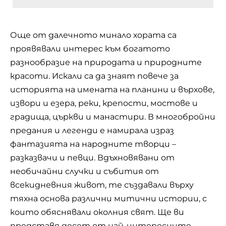
Още от далечното минало хората са
проявявали интерес към богатото
разнообразие на природата и природните
красоти. Искали са да знаят повече за
историята на имената на планини и върхове,
извори и езера, реки, крепости, мостове и
градища, църкви и манастири. В многобройни
предания и легенди е намирала израз
фантазията на народните творци –
разказвачи и певци. Вдъхновявани от
необичайни случки и събития от
всекидневния живот, те създавали върху
тяхна основа различни митични истории, с
които обяснявали околния свят. Ще ви
представя десет от най-интересните