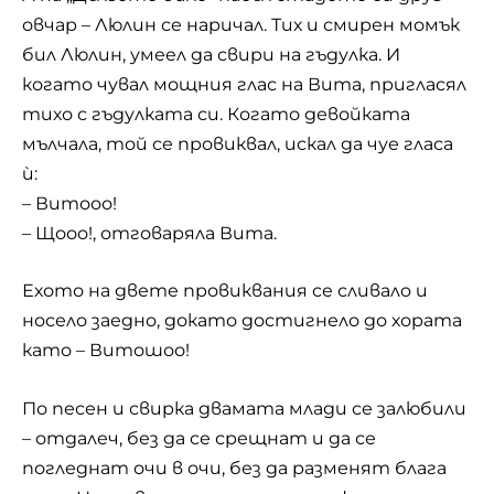
овчар – Люлин се наричал. Тих и смирен момък
бил Люлин, умеел да свири на гъдулка. И
когато чувал мощния глас на Вита, пригласял
тихо с гъдулката си. Когато девойката
мълчала, той се провиквал, искал да чуе гласа
ѝ:
– Витооо!
– Щооо!, отговаряла Вита.
Ехото на двете провиквания се сливалo и
носело заедно, докато достигнело до хората
като – Витошоо!
По песен и свирка двамата млади се залюбили
– отдалеч, без да се срещнат и да се
погледнат очи в очи, без да разменят блага