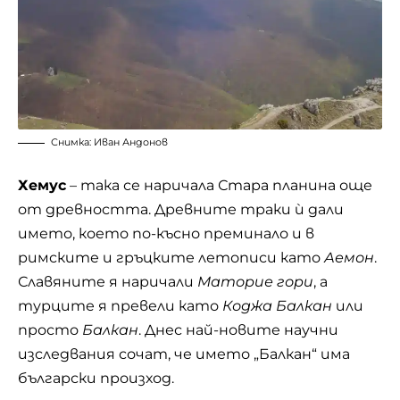
Снимка: Иван Андонов
Хемус
– така се наричала Стара планина още
от древността. Древните траки ѝ дали
името, което по-късно преминало и в
римските и гръцките летописи като
Аемон
.
Славяните я наричали
Маторие гори
, а
турците я превели като
Коджа Балкан
или
просто
Балкан
. Днес най-новите научни
изследвания сочат, че името „Балкан“ има
български произход.