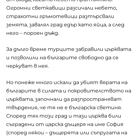
Огромни светкавици разсичали небето,
страхотни гръмотевици разтърсвали
земята, завалял град едър като яйца, а след
него – пороен дъжд.
За дълго време турците забравили църквата
и позволили на българите свободно да се
черкуват в нея.
Но понеже много искали да убият вярата на
българите в силата и покровителството на
църквата, започнали да разпространяват
твърдения, че тя не е българска светиня.
Според тях този град и тази църква били
съградени от царска дъщеря на име София
(според някои – дъщерята или съпругата на