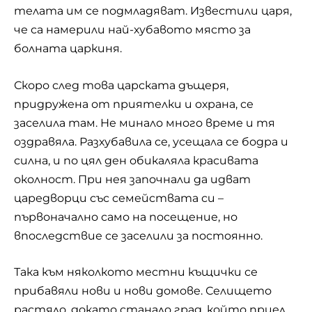
телата им се подмладяват. Известили царя,
че са намерили най-хубавото място за
болната царкиня.
Скоро след това царската дъщеря,
придружена от приятелки и охрана, се
заселила там. Не минало много време и тя
оздравяла. Разхубавила се, усещала се бодра и
силна, и по цял ден обикаляла красивата
околност. При нея започнали да идват
царедворци със семействата си –
първоначално само на посещение, но
впоследствие се заселили за постоянно.
Така към няколкото местни къщички се
прибавяли нови и нови домове. Селището
растяло, докато станало град, който приел