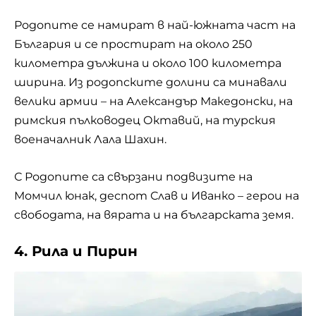
Родопите се намират в най-южната част на
България и се простират на около 250
километра дължина и около 100 километра
ширина. Из родопските долини са минавали
велики армии – на Александър Македонски, на
римския пълководец Октавий, на турския
военачалник Лала Шахин.
С Родопите са свързани подвизите на
Момчил юнак, деспот Слав и Иванко – герои на
свободата, на вярата и на българската земя.
4. Рила и Пирин