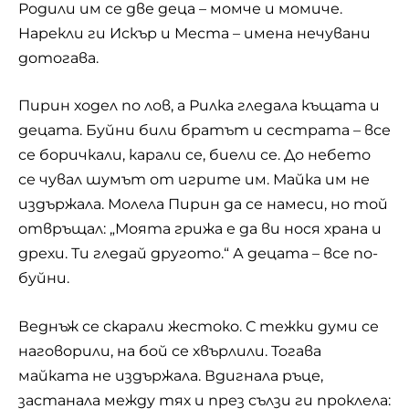
Родили им се две деца – момче и момиче.
Нарекли ги Искър и Места – имена нечувани
дотогава.
Пирин ходел по лов, а Рилка гледала къщата и
децата. Буйни били братът и сестрата – все
се боричкали, карали се, биели се. До небето
се чувал шумът от игрите им. Майка им не
издържала. Молела Пирин да се намеси, но той
отвръщал: „Моята грижа е да ви нося храна и
дрехи. Ти гледай другото.“ А децата – все по-
буйни.
Веднъж се скарали жестоко. С тежки думи се
наговорили, на бой се хвърлили. Тогава
майката не издържала. Вдигнала ръце,
застанала между тях и през сълзи ги проклела: