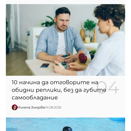
10 начина да отговорите на
обидни реплики, без да губите
самообладание
Милена Зънзова
04.08.2026