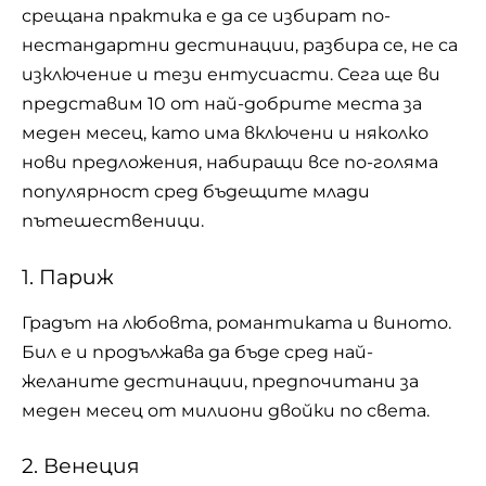
срещана практика е да се избират по-
нестандартни дестинации, разбира се, не са
изключение и тези ентусиасти. Сега ще ви
представим 10 от най-добрите места за
меден месец, като има включени и няколко
нови предложения, набиращи все по-голяма
популярност сред бъдещите млади
пътешественици.
1. Париж
Градът на любовта, романтиката и
виното
.
Бил е и продължава да бъде сред най-
желаните дестинации, предпочитани за
меден месец от милиони двойки по света.
2. Венеция