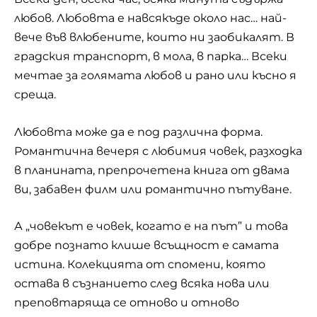
любов. Любовта е навсякъде около нас… най-
вече във влюбените, които ни заобикалят. В
градския транспорт, в мола, в парка… Всеки
мечтае за голямата любов и рано или късно я
среща.
Любовта може да е под различна форма.
Романтична вечеря с любимия човек, разходка
в планината, препрочетена книга от двама
ви, забавен филм или романтично пътуване.
А „човекът е човек, когато е на път” и това
добре познато клише всъщност е самата
истина. Колекцията от спомени, която
остава в съзнанието след всяка нова или
преповтаряща се отново и отново