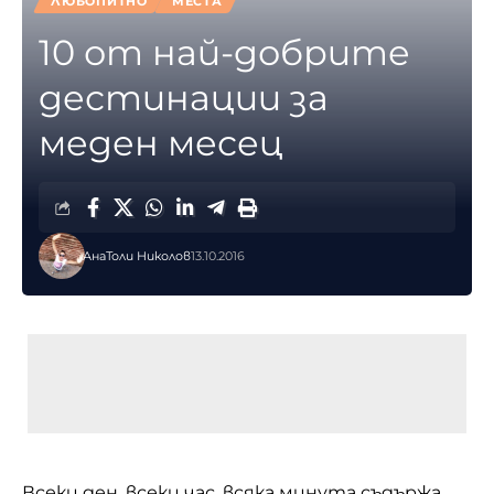
ЛЮБОПИТНО
МЕСТА
10 от най-добрите
дестинации за
меден месец
АнаТоли Николов
13.10.2016
Всеки ден, всеки час, всяка минута съдържа