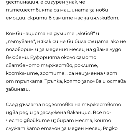
дестинация, е сигурен знак, че
пътешествията са машината за нови
емоции, скрити в самите нас за цял живот.
Комбинацията на думите „любов“ и
„пътуване“, някак си не би била същата, ако не
поговорим и за медения месец на двама лудо
влюбени. Еуфорията около самото
сватбеното тържество, роклите,
костюмите, гостите… са неизменна част
от тръпката. Тръпка, която започва и остава
завинаги.
След дългата подготовка на тържеството
идва ред и за заслужена ваканция. Все по-
често двойките избират места, които
служат като еталон за меден месец. Рядко