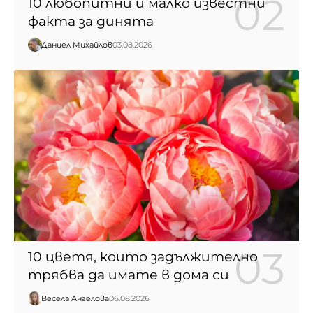
10 любопитни и малко известни
факта за динята
Даниел Михайлов
03.08.2026
10 цветя, които задължително
трябва да имате в дома си
Весела Ангелова
06.08.2026