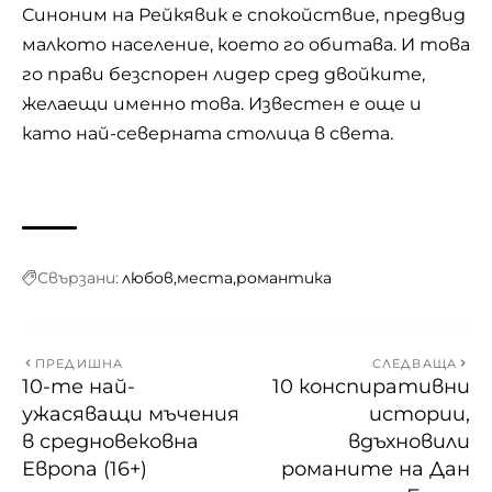
Синоним на Рейкявик е спокойствие, предвид
малкото население, което го обитава. И това
го прави безспорен лидер сред двойките,
желаещи именно това. Известен е още и
като най-северната столица в света.
Свързани:
любов
места
романтика
ПРЕДИШНА
СЛЕДВАЩА
10-те най-
10 конспиративни
ужасяващи мъчения
истории,
в средновековна
вдъхновили
Европа (16+)
романите на Дан