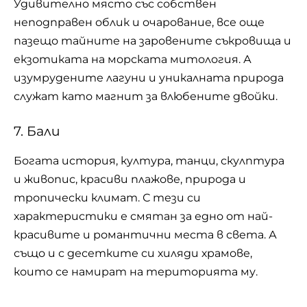
Удивително място със собствен
неподправен облик и очарование, все още
пазещо тайните на заровените съкровища и
екзотиката на морската митология. А
изумрудените лагуни и уникалната природа
служат като магнит за влюбените двойки.
7. Бали
Богата история, култура, танци, скулптура
и живопис, красиви плажове, природа и
тропически климат. С тези си
характеристики е смятан за едно от най-
красивите и романтични места в света. А
също и с десетките си хиляди храмове,
които се намират на територията му.