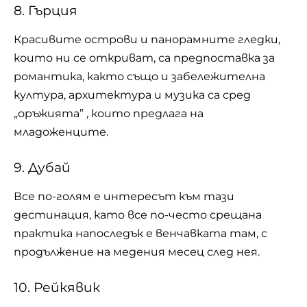
8. Гърция
Красивите острови и панорамните гледки,
които ни се откриват, са предпоставка за
романтика, както също и забележителна
култура, архитектура и музика са сред
„оръжията” , които предлага на
младоженците.
9. Дубай
Все по-голям е интересът към тази
дестинация, като все по-често срещана
практика напоследък е венчавката там, с
продължение на медения месец след нея.
10. Рейкявик