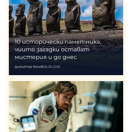
10 исторически паметника,
чиито загадки остават
мистерия и до днес
Димитър Кесов
06.06.2026