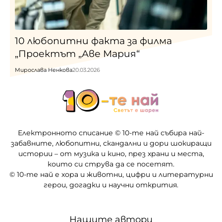
10 любопитни факта за филма
„Проектът „Аве Мария“
Мирослава Ненкова
20.03.2026
Електронното списание © 10-те най събира най-
забавните, любопитни, скандални и дори шокиращи
истории – от музика и кино, през храни и места,
които си струва да се посетят.
© 10-те най е хора и животни, цифри и литературни
герои, догадки и научни открития.
Нашите автори