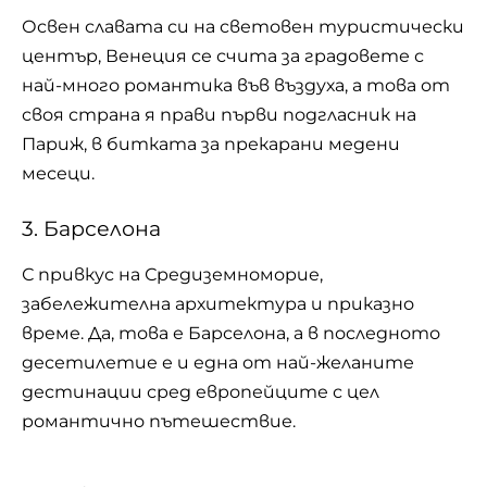
Освен славата си на световен туристически
център, Венеция се счита за градовете с
най-много романтика във въздуха, а това от
своя страна я прави първи подгласник на
Париж, в битката за прекарани медени
месеци.
3. Барселона
С привкус на Средиземноморие,
забележителна архитектура и приказно
време. Да, това е Барселона, а в последното
десетилетие е и една от най-желаните
дестинации сред европейците с цел
романтично пътешествие.