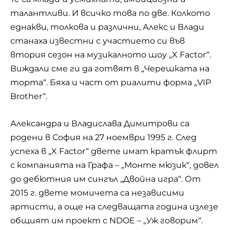
талантливи. И всичко това по две. Колкото
еднакви, толкова и различни, Алекс и Влади
станаха известни с участието си във
втория сезон на музикалното шоу „X Factor“.
Виждали сме ги да готвят в „Черешката на
торта“. Бяха и част от риалити форма „VIP
Brother“.
Александра и Владислава Димитрови са
родени в София на 27 ноември 1995 г. След
успеха в „X Factor“ двете имат кратък флирт
с компанията на Графа – „Монте мюзик“, довел
до дебютния им сингъл „Двойна игра“. От
2015 г. двете момичета са независими
артисти, а още на следващата година излезе
общият им проект с NDOE – „Уж говорим“.