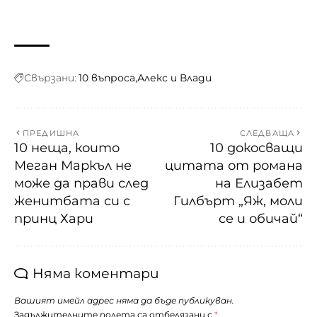
Свързани:
10 въпроса
Алекс и Влади
ПРЕДИШНА
СЛЕДВАЩА
10 неща, които
10 докосващи
Меган Маркъл не
цитата от романа
може да прави след
на Елизабет
женитбата си с
Гилбърт „Яж, моли
принц Хари
се и обичай“
Няма коментари
Вашият имейл адрес няма да бъде публикуван.
Задължителните полета са отбелязани с
*