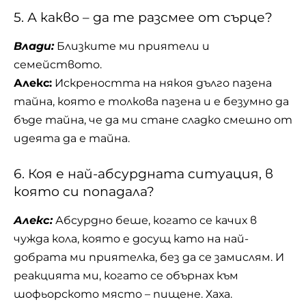
5. А какво – да те разсмее от сърце?
Влади:
Близките ми приятели и
семейството.
Алекс:
Искреността на някоя дълго пазена
тайна, която е толкова пазена и е безумно да
бъде тайна, че да ми стане сладко смешно от
идеята да е тайна.
6. Коя е най-абсурдната ситуация, в
която си попадалa?
Алекс:
Абсурдно беше, когато се качих в
чужда кола, която е досущ като на най-
добрата ми приятелка, без да се замислям. И
реакцията ми, когато се обърнах към
шофьорското място – пищене. Хаха.