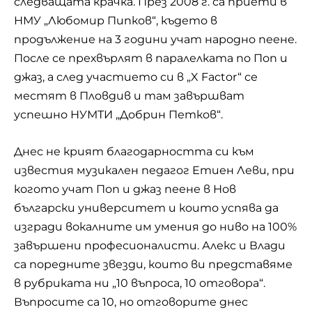
следващата крачка. През 2008 г. са приети в
НМУ „Любомир Пипков“, където в
продължение на 3 години учат народно пеене.
После се прехвърлят в паралелката по Поп и
джаз, а след участието си в „X Factor“ се
местят в Пловдив и там завършват
успешно НУМТИ „Добрин Петков“.
Днес не крият благодарността си към
известия музикален педагог Етиен Леви, при
когото учат Поп и джаз пеене в Нов
български университет и които успява да
изгради вокалните им умения до ниво на 100%
завършени професионалисти. Алекс и Влади
са поредните звезди, които ви представяме
в рубриката ни „10 въпроса, 10 отговора“.
Въпросите са 10, но отговорите днес