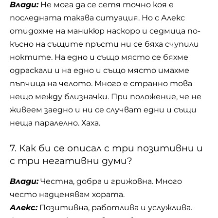
Влади:
Не мога да се сетя точно коя е
последната такава ситуация. Но с Алекс
отидохме на маникюр наскоро и седмица по-
късно на същите пръсти ни се бяха счупили
ноктите. На едно и също място се бяхме
одраскали и на едно и също място имахме
пъпчица на челото. Много е странно това
нещо между близначки. При положение, че не
живеем заедно и ни се случват едни и същи
неща паралелно. Хаха.
7. Как би се описал с три позитивни и
с три негативни думи?
Влади:
Честна, добра и грижовна. Много
често надценявам хората.
Алекс:
Позитивна, работлива и услужлива.