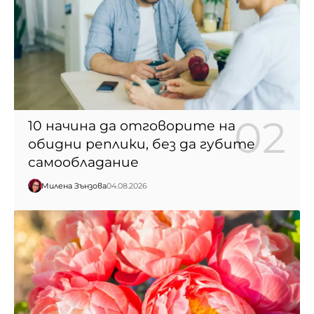
10 начина да отговорите на
обидни реплики, без да губите
самообладание
Милена Зънзова
04.08.2026