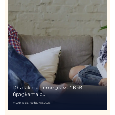
10 знака, че сте „сами“ във
връзката си
Милена Зънзова
27.05.2026