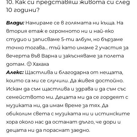
10. Как си представяш живота си след
10 години?
Влади:
Намираме се в голямата ни къща. На
втория етаж е огромното ни и най-яко
студио и записваме 5-ти албум, но бързаме
точно тогава… тъй като имаме 2 участия за
вечерта във Варна и закъсняваме за полета
дотам. 🙂 Хахаха
Алекс:
Щастлива и благодарна от нещата,
които са ми се случили. Да живея достойно.
Искам да съм щастлива и здрава и да съм със
семейството ми. Децата ми да се гордеят с
музиката ни, да имам време за тях. Да
обиколим света с музиката ни и истинските
хора около нас да останат дълго, че дори и
децата ни да пораснат заедно.