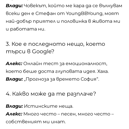
Влади:
Човекът, който ме кара да се вълнувам
всеки ден е Стефан от YoungBBYoung, моят
най-добър приятел и половинка в живота ми
и работата ни.
3. Кое е последното нещо, което
търси в Google?
Алекс:
Онлайн тест за емоционалност,
което беше доста глуповата идея. Хаха.
Влади:
„Прогноза за времето София“.
4. Какво може да те разплаче?
Влади:
Истинските неща.
Алекс:
Много често – песен, много често –
собственият ми инат.