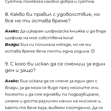
Суетна, понякога наивно добра и суетна.
8. Какво би правил с удоволствие, но
все не ти остава време?
Алекс:
Да изкарам шофьорска книжка и да бъда
шофьор на моя собствена кола!
Влади:
Бих си починала някъде, но не ми
остава време вече почти една година. 🙂
9. С кого би искал да се смениш за един
ден и защо?
Алекс:
Бих искала да се сменя за един ден с
Влади, за да мога се видя през нейните очи.
Колкото и да сме еднакви по подразбиране,
имаме и доста различен начин на мислене и,
както тя вече каза, живеем поотделно. Да се