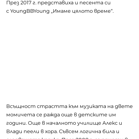
През 2017 г. представиха и песента си
с YoungBBYoung „Имаме цялото време“.
Всъщност страстта към музиката на двете
момичета се ражда още в детските им
години. Още в началното училище Алекс и
Влади пеели в хора. Съвсем логична била и