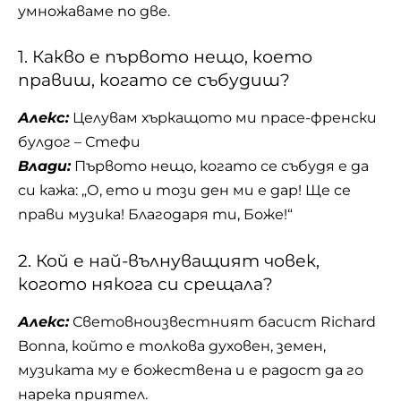
умножаваме по две.
1. Какво е първото нещо, което
правиш, когато се събудиш?
Алекс:
Целувам хъркащото ми прасе-френски
булдог – Стефи
Влади:
Първото нещо, когато се събудя е да
си кажа: „О, ето и този ден ми е дар! Ще се
прави музика! Благодаря ти, Боже!“
2. Кой е най-вълнуващият човек,
когото някога си срещала?
Алекс:
Световноизвестният басист Richard
Bonna, който е толкова духовен, земен,
музиката му е божествена и е радост да го
нарека приятел.