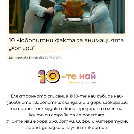
10 любопитни факта за анимацията
„Хопъри“
Мирослава Ненкова
06.03.2026
Електронното списание © 10-те най събира най-
забавните, любопитни, скандални и дори шокиращи
истории – от музика и кино, през храни и места,
които си струва да се посетят.
© 10-те най е хора и животни, цифри и литературни
герои, догадки и научни открития.