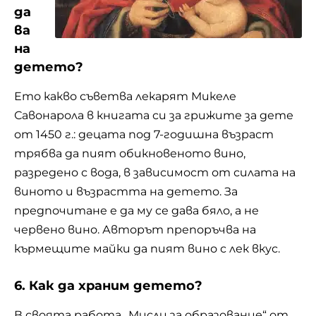
да
ва
на
детето?
Ето какво съветва лекарят Микеле
Савонарола в книгата си за грижите за дете
от 1450 г.: децата под 7-годишна възраст
трябва да пият обикновеното
вино
,
разредено с вода, в зависимост от силата на
виното и възрастта на детето. За
предпочитане е да му се дава бяло, а не
червено вино. Авторът препоръчва на
кърмещите майки да пият вино с лек вкус.
6. Как да храним детето?
В своята работа „Мисли за образование“ от