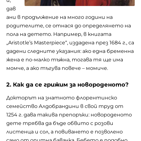
и,
дав
ани в продължение на много години на
родителите, се отнася до определянето на
пола на детето. Например, в книгата
„Aristotle’s Masterpiece“, издадена през 1684 г., са
дадени следните указания: ако една
бременна
жена е по-малко тъжна, тогава тя ще има
момче, а ако тъгува повече – момиче.
2. Как да се грижим за новороденото?
Докторът на знатното флорентинско
семейство Алдобрандини в свой труд от
1254 г. дава такива препоръки: новороденото
дете трябва да бъде обвито с розови
листенца и сол, а повиването е позволено
само от опитна бавачка. Бебето е подобно