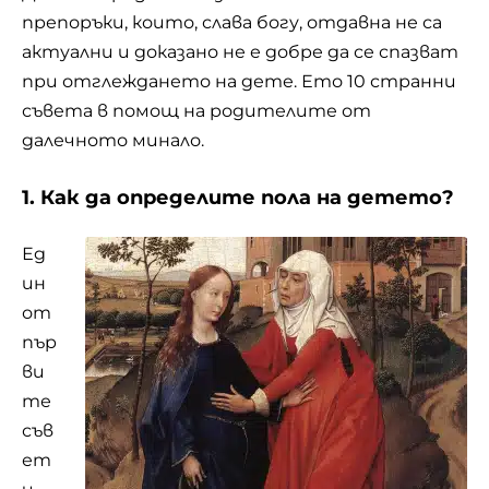
препоръки, които, слава богу, отдавна не са
актуални и доказано не е добре да се спазват
при отглеждането на дете. Ето 10 странни
съвета в помощ на родителите от
далечното минало.
1. Как да определите пола на детето?
Ед
ин
от
пър
ви
те
съв
ет