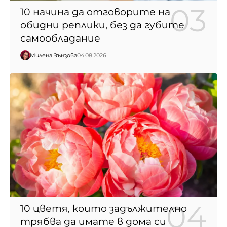
10 начина да отговорите на
обидни реплики, без да губите
самообладание
Милена Зънзова
04.08.2026
10 цветя, които задължително
трябва да имате в дома си