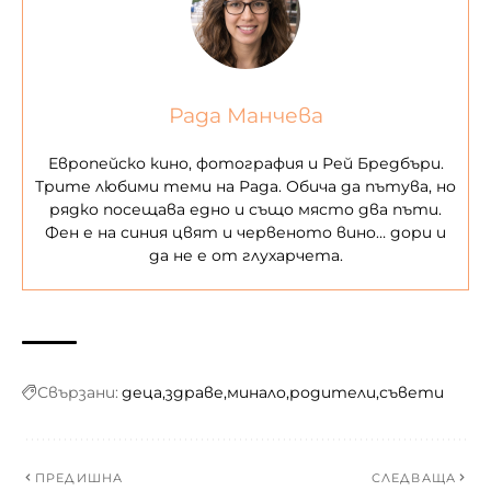
Рада Манчева
Европейско кино, фотография и Рей Бредбъри.
Трите любими теми на Рада. Обича да пътува, но
рядко посещава едно и също място два пъти.
Фен е на синия цвят и червеното вино… дори и
да не е от глухарчета.
Свързани:
деца
здраве
минало
родители
съвети
ПРЕДИШНА
СЛЕДВАЩА