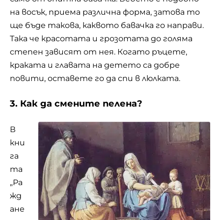
на восък, приема различна форма, затова то
ще бъде такова, каквото бавачка го направи.
Така че красотата и грозотата до голяма
степен зависят от нея. Когато ръцете,
краката и главата на детето са добре
повити, оставете го да спи в люлката.
3. Как да смените пелена?
В
кни
га
та
„Ра
жд
ане