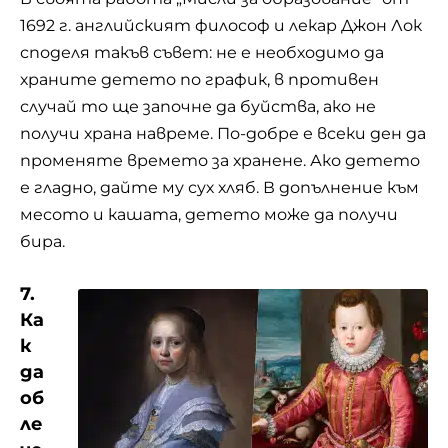
1692 г. английският философ и лекар Джон Лок
споделя такъв съвет: не е необходимо да
храните детето по график, в противен
случай то ще започне да буйства, ако не
получи храна навреме. По-добре е всеки ден да
променяте времето за хранене. Ако детето
е гладно, дайте му сух хляб. В допълнение към
месото и кашата, детето може да получи
бира.
7.
Ка
к
да
об
ле