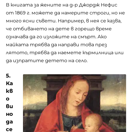
В книгата за жените на д-р Джордж Нефис
от 1869 г. можете да намерите строги, но не
много ясни съвети. Например, в нея се казва,
че отбиването на дете в горещо време
означава да го изложите на смърт. Ако
майката трябва да направи това през
лятото, трябва да наемете кърмилница или
да изпратите детето на село.
5.
Ка
кв
о
ви
но
да
се