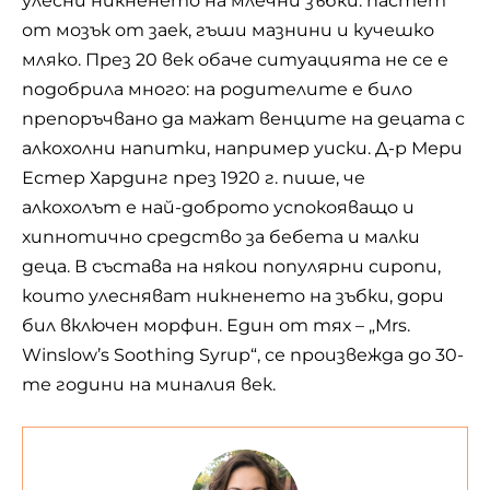
улесни никненето на млечни зъбки: пастет
от мозък от заек, гъши мазнини и кучешко
мляко. През 20 век обаче ситуацията не се е
подобрила много: на родителите е било
препоръчвано да мажат венците на децата с
алкохолни напитки, например уиски. Д-р Мери
Естер Хардинг през 1920 г. пише, че
алкохолът е най-доброто успокояващо и
хипнотично средство за бебета и малки
деца. В състава на някои популярни сиропи,
които улесняват никненето на зъбки, дори
бил включен морфин. Един от тях – „Mrs.
Winslow’s Soothing Syrup“, се произвежда до 30-
те години на миналия век.