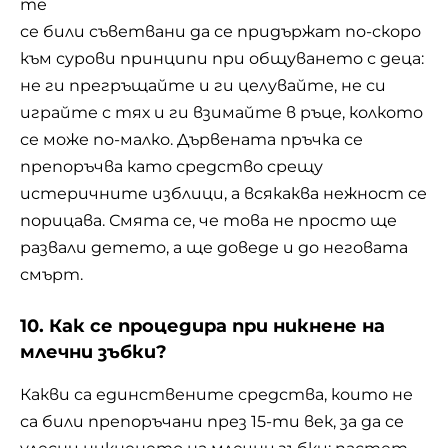
те
се били съветвани да се придържат по-скоро
към сурови принципи при общуването с деца:
не ги
прегръщайте
и ги целувайте, не си
играйте с тях и ги взимайте в ръце, колкото
се може по-малко. Дървената пръчка се
препоръчва като средство срещу
истеричните изблици, а всякаква нежност се
порицава. Смята се, че това не просто ще
развали детето, а ще доведе и до неговата
смърт.
10. Как се процедира при никнене на
млечни зъбки?
Какви са единствените средства, които не
са били препоръчани през 15-ти век, за да се