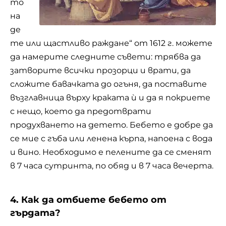
то
на
де
те или щастливо раждане“ от 1612 г. можете
да намерите следните съвети: трябва да
затворите всички прозорци и
врати
, да
сложите бавачката до огъня, да поставите
възглавница върху краката ѝ и да я покриете
с нещо, което да предотврати
продухването на детето. Бебето е добре да
се мие с гъба или ленена кърпа, напоена с вода
и вино. Необходимо е пелените да се сменят
в 7 часа сутринта, по обяд и в 7 часа вечерта.
4. Как да отбиете бебето от
гърдата?