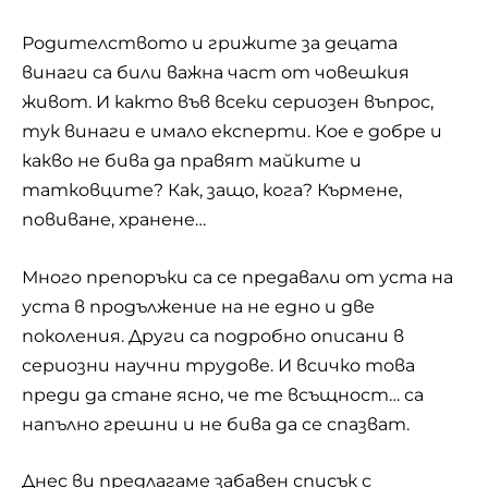
Родителството и грижите за децата
винаги са били важна част от човешкия
живот. И както във всеки сериозен въпрос,
тук винаги е имало експерти. Кое е добре и
какво не бива да правят майките и
татковците? Как, защо, кога? Кърмене,
повиване, хранене…
Много
препоръки
са се предавали от уста на
уста в продължение на не едно и две
поколения. Други са подробно описани в
сериозни научни трудове. И всичко това
преди да стане ясно, че те всъщност… са
напълно грешни и не бива да се спазват.
Днес ви предлагаме забавен списък с