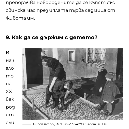
препоръчва новородените да се къпят със
свинска мас през цялата първа седмица от
живота им.
9. Как да се държим с детето?
В
нач
ало
то
на
XX
век
род
ит
ели
Bundesarchiv,
Bild 183-R79742
/
CC BY-SA 3.0 DE