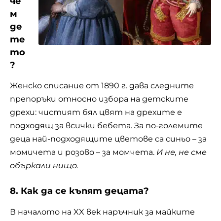
че
м
де
те
то
?
Женско списание от 1890 г. дава следните
препоръки относно избора на детските
дрехи: чистият бял цвят на дрехите е
подходящ за всички бебета. За по-големите
деца най-подходящите цветове са синьо – за
момичета и розово – за момчета.
И не, не сме
объркали нищо.
8. Как да се къпят децата?
В началото на XX век наръчник за майките