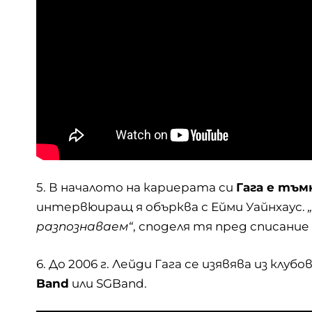
5. В началото на кариерата си
Гага е тъм
интервюиращ я обърква с Ейми Уайнхаус.
разпознаваем“
, споделя тя пред списание 
6. До 2006 г. Лейди Гага се изявява из клу
Band
или SGBand.