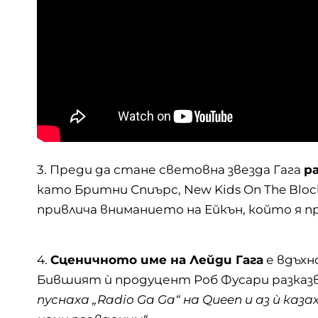
3. Преди да стане световна звезда Гага
р
като Бритни Спиърс, New Kids On The Block
привлича вниманието на Ейкън, който я прив
4.
Сценичното име на Лейди Гага
е вдъхн
Бившият ѝ продуцент Роб Фусари разказ
пуснаха „Radio Ga Ga“ на Queen и аз ѝ каза