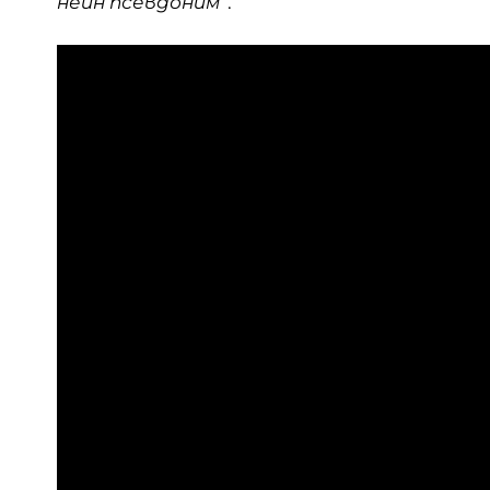
неин псевдоним“
.