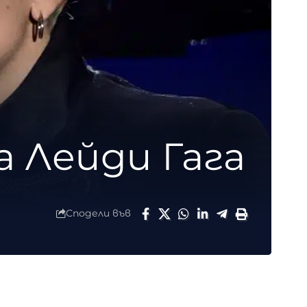
а Лейди Гага
Сподели във