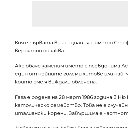
Коя е първата ви асоциация с името Сте
вероятно никаква…
Ако обаче заменим името с псевдонима Ле
един от нейните големи хитове или най
които сме я виждали облечена.
Гага е родена на 28 март 1986 година в Ню
католическо семейство. Това не е случа
италиански корени. Завършила е частнот