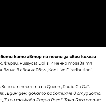
аботи като автор на песни за свои колеги
, Фърги, Pussycat Dolls. Именно тогава тя
лича в своя лейбъл „Kon Live Distribution“.
овено от песента на
Queen
„Radio Ga Ga“.
ва:
„Един ден, докато работихме в студиото,
х: „Ти си толкова Радио Гага!“ Така Гага стана