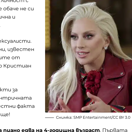
 личност с
е обаче не си
ична и
.
ексуалисти.
ни, известен
рите от
ио Кристиан
акти за
центричната
вестни факта
ище!
Снимка:
SMP Entertainment
/
CC BY 3.0
а пиано едва на 4-годишна възраст
. Първата