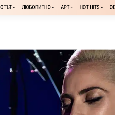
ОТЪТ
ЛЮБОПИТНО
АРТ
HOT HITS
О