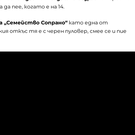
а да пее, когато е на 14.
ла „Семейство Сопрано“
като една от
я откъс тя е с черен пуловер, смее се и пие