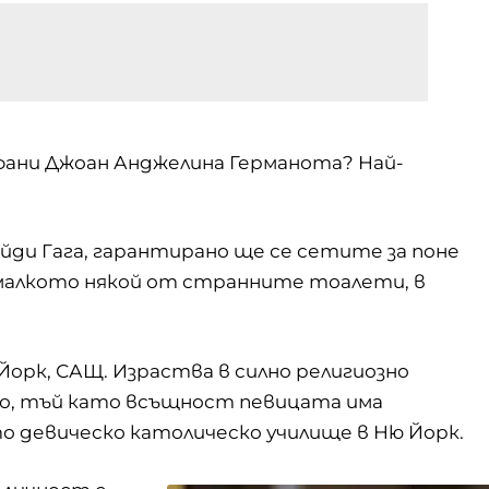
фани Джоан Анджелина Германота? Най-
йди Гага, гарантирано ще се сетите за поне
-малкото някой от странните тоалети, в
 Йорк, САЩ. Израства в силно религиозно
йно, тъй като всъщност певицата има
о девическо католическо училище в Ню Йорк.