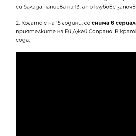
си балада написва на 13, а по клубове започв
2. Когато е на 15 години, се
снима в сериа
приятелките на Ей Джей Сопрано. В кратки
сода.