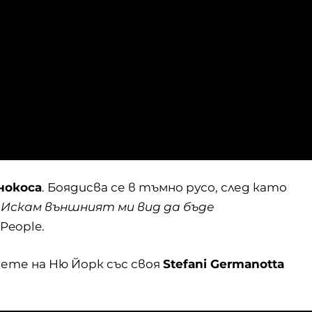
нокоса
. Боядисва се в тъмно русо, след като
„Искам външният ми вид да бъде
People.
бовете на Ню Йорк със своя
Stefani Germanotta