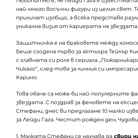
Любопитно е, че Лейди Гага е известната
най-много восъчни фигури из целия свят. Т
приличат изобщо, а всяка представя разл
уникална визия от кариерата на звездата
Защитничка е на браковете между хомос
Беше сгодена първо за актьора Тейлър Ки
с главната си роля в сериала „Пожарника
Чикаго“, след това за личния си импресар
Карино.
Това обаче са може би най-популярните ф
звездата. С поздрав за феновете на екс
Стефани, днес ви предлагаме 10 малко из
за Лейди Гага. Честит рожден ден, Чудов
1. Малката Стефани се научава да
свири н