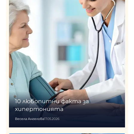
10 любопитни факта за
хипертонията
Весела Ангелова
17.05.2026