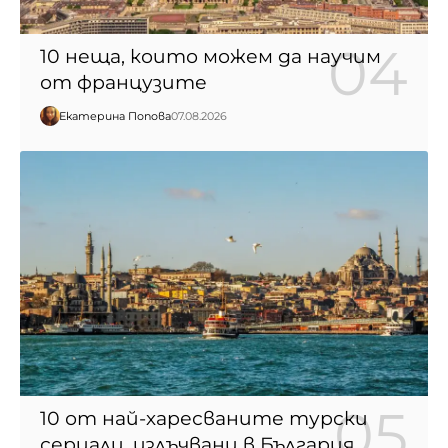
10 неща, които можем да научим
от французите
Екатерина Попова
07.08.2026
10 от най-харесваните турски
сериали, излъчвани в България