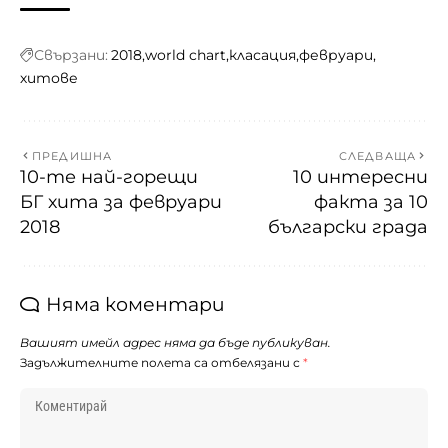
Свързани:
2018
world chart
класация
февруари
хитове
ПРЕДИШНА
СЛЕДВАЩА
10-те най-горещи
10 интересни
БГ хита за февруари
факта за 10
2018
български града
Няма коментари
Вашият имейл адрес няма да бъде публикуван.
Задължителните полета са отбелязани с
*