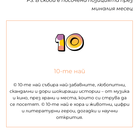
PS: В скоби е посочена позицията през
миналия месец
10-те най
© 10-те най събира най-забавните, любопитни,
скандални и дори шокиращи истории – от музика
и кино, през храни и места, които си струва да
се посетят. © 10-те най е хора и животни, цифри
и литературни герои, догадки и научни
открития.