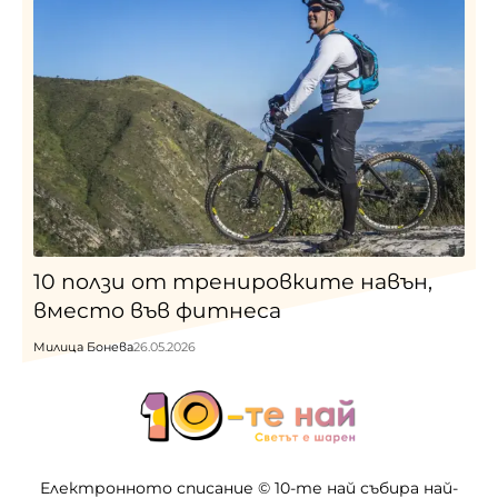
10 ползи от тренировките навън,
вместо във фитнеса
Милица Бонева
26.05.2026
Електронното списание © 10-те най събира най-