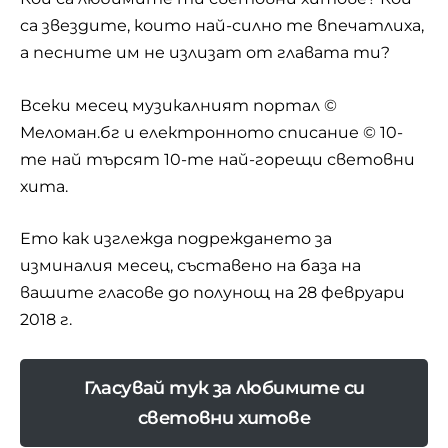
са звездите, които най-силно те впечатлиха,
а песните им не излизат от главата ти?
Всеки месец музикалният портал ©
Меломан.бг и електронното списание ©
10-
те най
търсят 10-те най-горещи световни
хита.
Ето как изглежда подреждането за
изминалия месец, съставено на база на
вашите гласове до полунощ на 28 февруари
2018 г.
Гласувай тук за любимите си
световни хитове