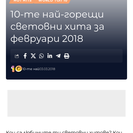
HOT HITS
WORLD ТОП 10
10-те най-горещи
световни хита за
февруари 2018
10-те най
03.03.2018
Кои са любимите ти световни хитове? Кои