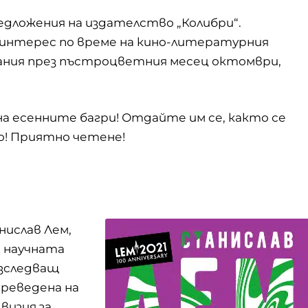
дложения на издателство „Колибри“.
 интерес по време на кино-литературния
дания през пъстроцветния месец октомври,
на есенните багри! Отдайте им се, както се
о! Приятно четене!
нислав Лем,
 научната
изследващ
преведена на
визия за