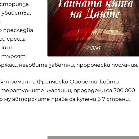
стория за
 убийства,
и
о преследва
 си среща
ици и
е търсят
ържащ неговите заветни, пророчески послания.
ният роман на Франческо Фиорети, който
итературните класации, продадени са 700 000
о му авторските права са купени в 7 страни.