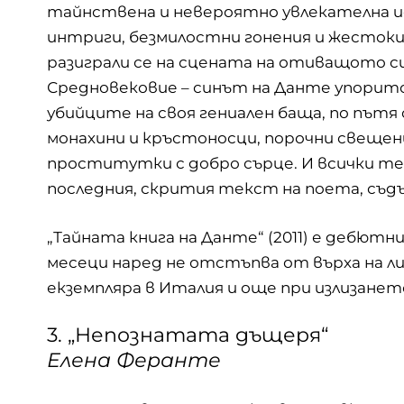
тайнствена и невероятно увлекателна и
интриги, безмилостни гонения и жестоки
разиграли се на сцената на отиващото с
Средновековие – синът на Данте упорит
убийците на своя гениален баща, по пътя
монахини и кръстоносци, порочни свещен
проститутки с добро сърце. И всички т
последния, скрития текст на поета, съд
„Тайната книга на
Данте
“ (2011) е дебют
месеци наред не отстъпва от върха на л
екземпляра в Италия и още при излизанет
3. „Непознатата дъщеря“
Елена Феранте