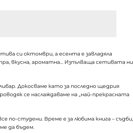
тива си октомври, а есента е завладяла
тра, вкусна, ароматна… Изпълваща сетивата ни
ехлибар. Докосваме като за последно щедрия
зпроводяк се наслаждаваме на „най-прекрасната
е по-студени. Време е за любима книга – съдби
ме да бъдем.