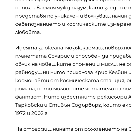
непознаваемия чужд разум, като заедно с
представя по уникален и вълнуващ начин 
себепознанието и космическите измерен
любовта.
Идеята за океана-мозък, заемащ повърхн
планетата Соларис и способен да придав
облик на човешките спомени и мисли, не 
равнодушни нито психолога Крис Келвин 
космонавти от космическата станция, о
романа, нито милионите читатели на по
фантаст. Нито известните режисьори 
Тарковски и Стивън Содърбърг, които е
1972 и 2002 г.
На стогодишнината от рождението на Ст