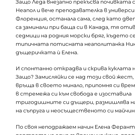
Защо Леда внезапно прекъсва почивката с
Неапол и вече преподавателка в универс
Флоренция, останала сама, след като дв
са заминали при баща си в Канада, тя отив
седмици на родния морски бряг, където се
типичната потисната неаполитанка Нин
дъщеричката ѝ Елена.
И спонтанно открадва и скрива куклата 
Защо? Замисляйки се над този свой жест,
връща в своето минало, припомня си вре
в стремежа си към свобода е изоставила
тригодишните си дъщери, размишлява на
на съпруга и неосъщественото си майчи
По своя неподражаем начин Елена Ферант