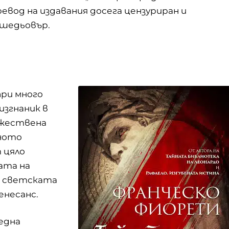
вод на издавания досега цензуриран и
 шедьовър.
 при много
згнаник в
ожествена
чното
 цяло
ата на
а светската
енесанс.
една