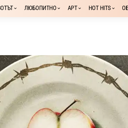
ОТЪТ
ЛЮБОПИТНО
АРТ
HOT HITS
О