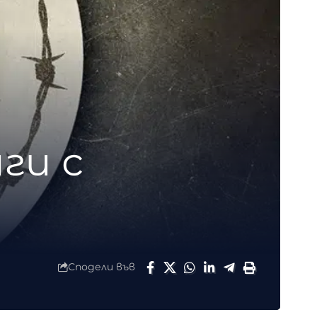
ги с
Сподели във