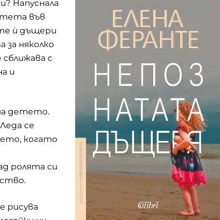
и? Напуснала
итета във
ете ѝ дъщери
а за няколко
 сближава с
а и
на детето.
 Леда се
мето, когато
д ролята си
нство.
е рисува