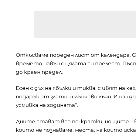
Откъсваме пореден лист от календара. О
времето навън с цялата си прелест. Пъс
до краен предел.
Есен
с дъх на ябълки и тиква, с цвят на к
подарък от златни слънчеви лъчи. И на и
усмивка на годината“.
Дните стават все по-кратки, нощите – вс
които не познаваме, места, на които иска