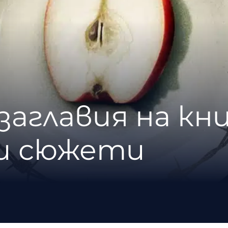
заглавия на кни
и сюжети