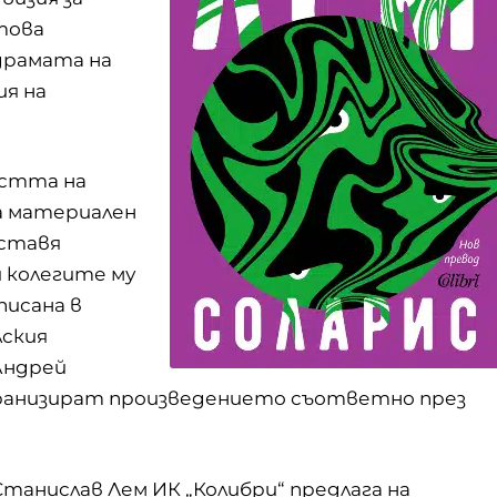
 това
драмата на
ия на
остта на
а материален
оставя
и колегите му
писана в
лския
Андрей
кранизират произведението съответно през
анислав Лем ИК „Колибри“ предлага на