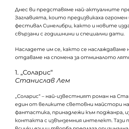
Днес ви представяме най-актуалните пре
Заглавията, които предизвикаха огромен
фестивал Синелибри, както и новите из
свързани с годишнини и специални дати.
Насладете им се, както се наслаждаваме 
отдаваме на спомена за отминалото лят
1. „Соларис“
Станислав Лем
„Соларис“ – най-известният роман на Ста
един от великите световни майстори на
фантастика, принадлежи към поджанра, 
контакта с извънземния интелект. Тази 
всички езици творба предлага оригинална 