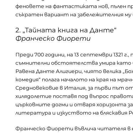
феновете на фантастиката нов, пълен пре
съкратен вариант на забележителния му
2. „Тайната книга на Данте“
Франческо Фиорети
Преди 700 години, на 13 септември 1321 г.,
съмнителни обстоятелства умира като и
Равена Данте Алигиери, чиято велика „Б
комедия“ полага началото на края на мра
Средновековие в Италия, за първи път от
хилядолетие поставя под въпрос правот
църковните догми и отваря хоризонта з
литература и изкуството на бляскавия Р
Франческо Фиорети въвлича читателя в 