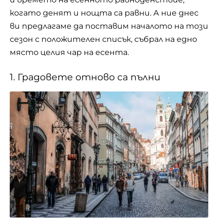
когато денят и нощта са равни. А ние днес
ви предлагаме да поставим началото на този
сезон с положителен списък, събрал на едно
място целия чар на есента.
1. Градовете отново са пълни