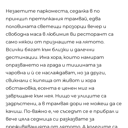
Незаетите паркоместа, седалка в по
принцип претъпкания трамвай, едва
половината светещи прозорци вечер и
свободна маса в любимия ви ресторант са
само някои от признаците на лятото.
Всички бягат към близки и далечни
дестинации. Има хора, които намират
опразването на града и тишината за
чаровна и ѝ се наслаждават, но за други,
свикнали с кипяща от живот и хора
обстановка, есента е ценен миг на
завръщане към нея. Нищо че улиците са
задръстени, а в трамвая дори не можеш да се
качиш. По-важно е, че съседът се е прибрал и
вече цяла седмица си разказвате за
преживяванията от лятото. А колегите са