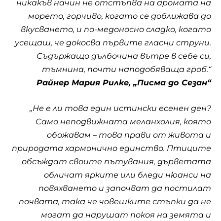
никакъв начин не отстъпва на аромата на
морето, горчиво, когато се доближава до
вкусването, и по-медоносно сладко, когато
усещаш, че докосва първите гласни струни.
Съдържащо дълбочина вътре в себе си,
тъмнина, почти наподобяваща гроб.“
Райнер Мария Рилке, „Писма до Сезан“
„Не е ли това един истински есенен ден?
Само неподвижната меланхолия, която
обожавам – това прави от живота и
природата хармонично единство. Птиците
обсъждат своите пътувания, дърветата
обличат ярките или бледи нюанси на
повяхването и започват да постилат
почвата, така че човешките стъпки да не
могат да нарушат покоя на земята и