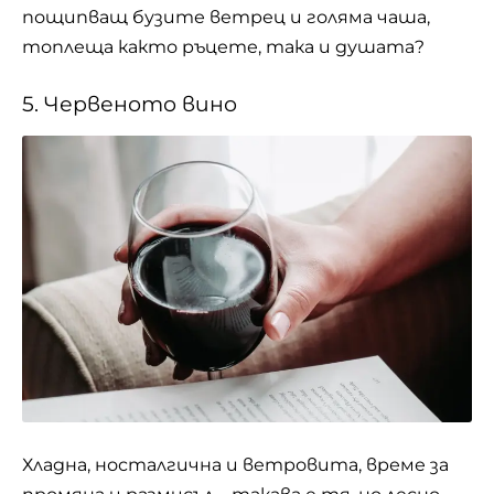
пощипващ бузите ветрец и голяма чаша,
топлеща както ръцете, така и душата?
5. Червеното вино
Хладна, носталгична и ветровита, време за