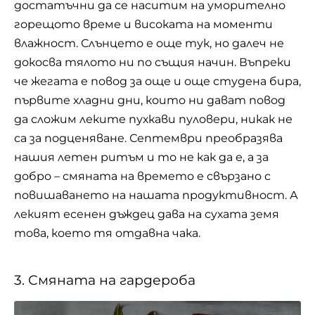
достатъчни да се наситим на уморително
горещото време и високата на моменти
влажност. Слънцето е още тук, но далеч не
докосва тялото ни по същия начин. Въпреки
че жегата е повод за още и още студена бира,
първите хладни дни, които ни дават повод
да сложим леките пухкави пуловери, никак не
са за подценяване. Септември преобразява
нашия летен ритъм и то не как да е, а за
добро – смяната на времето е свързано с
повишаването на нашата продуктивност. А
лекият есенен дъждец дава на сухата земя
това, което тя отдавна чака.
3. Смяната на гардероба