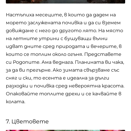
Настъпиха месеците, в които да дадем на
морето заслужената почивка и да си вземем
довиждане с него до другото лято. На място
на летните утрини с бушуващи вълни
идват дните сред природата и вечерите, в
които се топлим около огъня. Представете
си Родопите. Ама веднага. Планината ви чака,
за да ви прегърне. Ако зимата свързваме със
сняг и ски, то есента е идеална за дълги
разходки и почивка сред невероятна красота.
Опаковайте топлите дрехи и се качвайте в
колата.
7. Цветовете