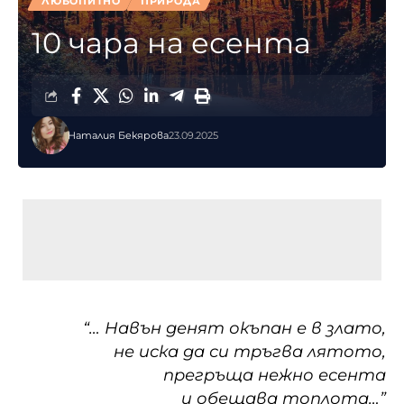
ЛЮБОПИТНО
ПРИРОДА
10 чара на есента
Наталия Бекярова
23.09.2025
“… Навън денят окъпан е в злато,
не иска да си тръгва лятото,
прегръща нежно есента
и обещава топлота…”