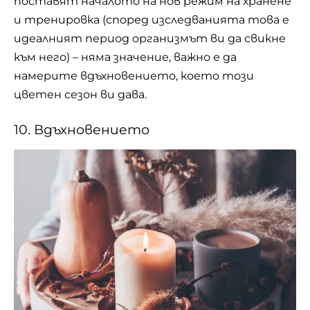
поставят началото на нов режим на хранене
и
тренировка
(според изследванията това е
идеалният период организмът ви да свикне
към него) – няма значение, важно е да
намерите вдъхновението, което този
цветен сезон ви дава.
10. Вдъхновението