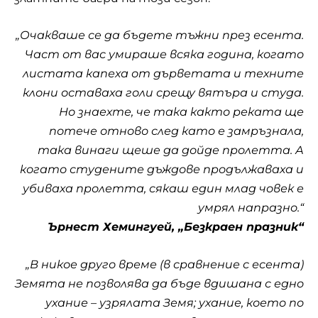
„Очакваше се да бъдете тъжни през есента.
Част от вас умираше всяка година, когато
листата капеха от дърветата и техните
клони оставаха голи срещу вятъра и студа.
Но знаехте, че така както реката ще
потече отново след като е замръзнала,
така винаги щеше да дойде пролетта. А
когато студените дъждове продължаваха и
убиваха пролетта, сякаш един млад човек е
умрял напразно.“
Ърнест Хемингуей, „Безкраен празник“
„В никое друго време (в сравнение с есента)
Земята не позволява да бъде вдишана с едно
ухание – узрялата Земя; ухание, което по