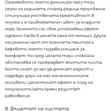
Оранжевото, което доминира през този
сезон на годината, според редица проучвания
стимулира умствената креативност в
мозъка и е привлекателен цвят за младите
хора. Зеленото със своя успокояващ ефект
идеално пасва в цялата гама от емоции. Друга
неизменна част от есенната палитра е
кафявото, което създава усещане за
комфорт. Но сред цялата тази спокойна
обстановка се прокрадват жълтите листа,
които имат за цел да донесат радост и
надежда, дори на най-меланхоличните
минувачи. Цялостният ефект е плод на
полученото като краен резултат
равновесие.
8. Флиртът на листата