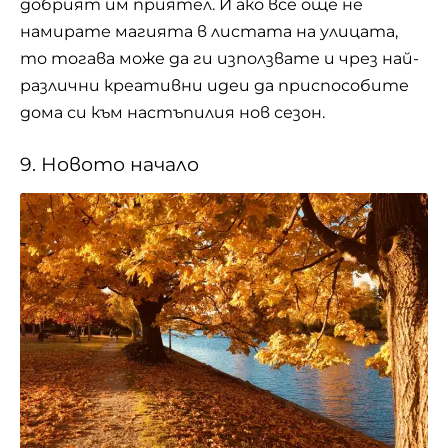
добрият им приятел. И ако все още не
намирате магията в листата на улицата,
то тогава може да ги използвате и чрез най-
различни креативни идеи да приспособите
дома си към настъпилия нов сезон.
9. Новото начало