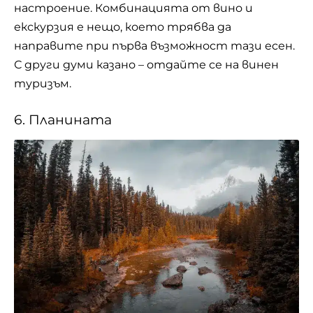
настроение. Комбинацията от вино и
екскурзия е нещо, което трябва да
направите при първа възможност тази есен.
С други думи казано – отдайте се на винен
туризъм.
6. Планината