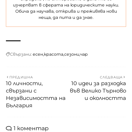
изчерпват в сферата на юридическите науки.
Обича да научава, открива и преживява нови
неща, да пита и да знае.
Свързани:
есен
красота
сезони
чар
ПРЕДИШНА
СЛЕДВАЩА
10 личности,
10 идеи за разходка
свързани с
във Велико Търново
Независимостта на
и околността
България
1 коментар