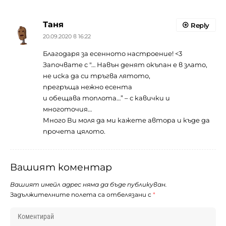
Таня
Reply
20.09.2020 в 16:22
Благодаря за есенното настроение! <3
Започвате с "… Навън денят окъпан е в злато,
не иска да си тръгва лятото,
прегръща нежно есента
и обещава топлота…” – с кавички и
многоточия…
Много Ви моля да ми кажете автора и къде да
прочета цялото.
Вашият коментар
Вашият имейл адрес няма да бъде публикуван.
Задължителните полета са отбелязани с
*