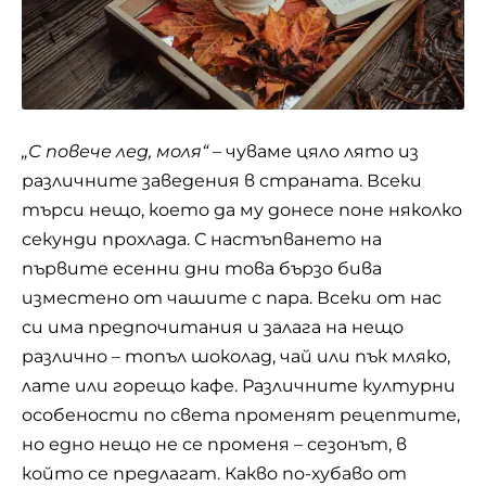
„С повече лед, моля“
– чуваме цяло лято из
различните заведения в страната. Всеки
търси нещо, което да му донесе поне няколко
секунди прохлада. С настъпването на
първите есенни дни това бързо бива
изместено от чашите с пара. Всеки от нас
си има предпочитания и залага на нещо
различно – топъл шоколад,
чай
или пък мляко,
лате или горещо кафе. Различните културни
особености по света променят рецептите,
но едно нещо не се променя – сезонът, в
който се предлагат. Какво по-хубаво от