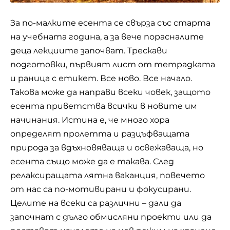
За по-малките есента се свърза със старта
на учебната година, а за вече порасналите
деца лекциите започват. Трескави
подготовки, първият лист от тетрадката
и раница с етикет. Все ново. Все начало.
Такова може да направи всеки човек, защото
есента приветства всички в новите им
начинания. Истина е, че много хора
определят пролетта и разцъфващата
природа за вдъхновяваща и освежаваща, но
есента също може да е такава. След
релаксиращата лятна ваканция, повечето
от нас са по-мотивирани и фокусирани.
Целите на всеки са различни – дали да
започнат с дълго обмисляни проекти или да