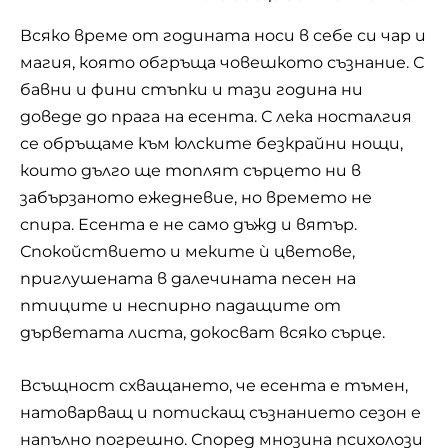
Всяко време от годината носи в себе си чар и
магия, която обгръща човешкото съзнание. С
бавни и фини стъпки и тази година ни
доведе до прага на есента. С лека носталгия
се обръщаме към юлските безкрайни нощи,
които дълго ще топлят сърцето ни в
забързаното ежедневие, но времето не
спира. Есента е не само дъжд и вятър.
Спокойствието и меките ѝ цветове,
приглушената в далечината песен на
птиците и неспирно падащите от
дърветата листа, докосват всяко сърце.
Всъщност схващането, че есента е тъмен,
натоварващ и потискащ съзнанието сезон е
напълно погрешно. Според мнозина психолози