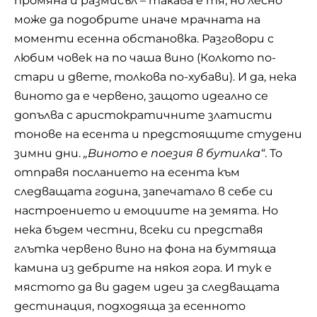
промяна и размисъл – такава е тя, но лесно
може да подобрите иначе мрачната на
моменти есенна обстановка. Разговори с
любим човек на по чаша вино (Колкото по-
стари и двете, толкова по-хубави). И да, нека
виното да е червено, защото идеално се
допълва с аристократичните златисти
тонове на есента и предстоящите студени
зимни дни.
„Виното е поезия в бутилка“
. То
отправя посланието на есента към
следващата година, запечатало в себе си
настроението и емоциите на земята. Но
нека бъдем честни, всеки си представя
глътка червено вино на фона на бумтяща
камина из дебрите на някоя гора. И тук е
мястото да ви дадем идеи за следващата
дестинация, подходяща за есенното