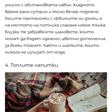
унисон с обстановката навън. Хладното
време рано сутрин и късно вечер подменя
късите панталонки с любимите ни дънки, а
на мястото на потника слагаме някоя тънка
блузка. Не забравяйте шаловете, които
могат да бъдат идеално, цветно допълнение
за всеки тоалет. Както и шапките, които
никога не излизат от мода.
4. Топлите напитки