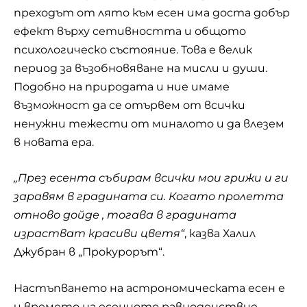
преходът от лято към есен има доста добър
ефект върху сетивността и общото
психологическо състояние. Това е велик
период за възобновяване на мисли и души.
Подобно на природата и ние имаме
възможност да се отървем от всички
ненужни тежести от миналото и да влезем
в новата ера.
„През есента събирам всички мои грижи и ги
заравям в градината си. Когато пролетта
отново дойде , тогава в градината
израстват красиви цветя“
, казва Халил
Джубран в „Прокурорът“.
Настъпването на астрономическата есен е
и времето на есенното равноденствие,