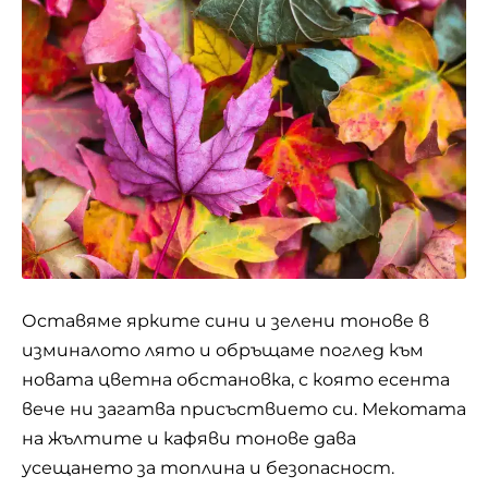
Оставяме ярките сини и зелени тонове в
изминалото лято и обръщаме поглед към
новата цветна обстановка, с която есента
вече ни загатва присъствието си. Мекотата
на жълтите и кафяви тонове дава
усещането за топлина и безопасност.