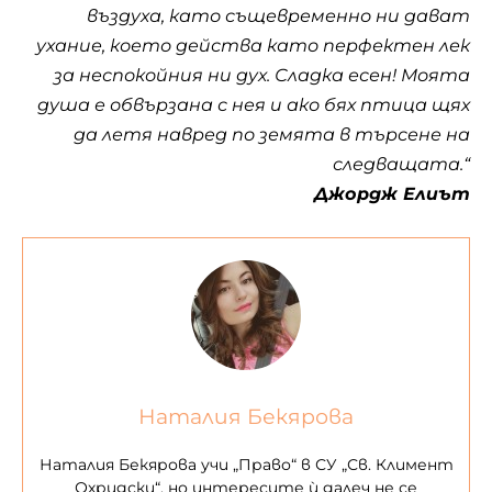
въздуха, като същевременно ни дават
ухание, което действа като перфектен лек
за неспокойния ни дух. Сладка есен! Моята
душа е обвързана с нея и ако бях птица щях
да летя навред по земята в търсене на
следващата.“
Джордж Елиът
Наталия Бекярова
Наталия Бекярова учи „Право“ в СУ „Св. Климент
Охридски“, но интересите ѝ далеч не се