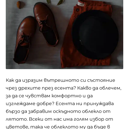
Как да изразим вътрешното си състояние
чрез дрехите през есента? Какво да облечем,
за да се чувствам комфортно и да
изглеждаме добре? Есента ни принуждава
бързо да забравим оскъдното облекло от
лятото. Всеки от нас има голям избор от
цветове, така че облеклото му да бъде в