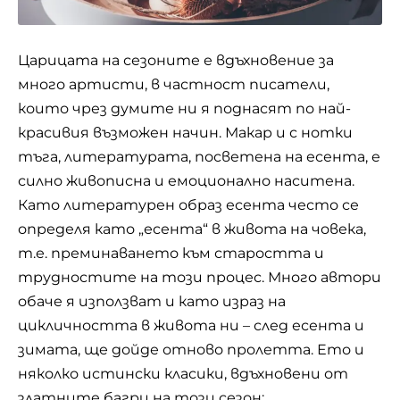
Царицата на сезоните е вдъхновение за
много артисти, в частност писатели,
които чрез думите ни я поднасят по най-
красивия възможен начин. Макар и с нотки
тъга, литературата, посветена на есента, е
силно живописна и емоционално наситена.
Като литературен образ есента често се
определя като „есента“ в живота на човека,
т.е. преминаването към старостта и
трудностите на този процес. Много автори
обаче я използват и като израз на
цикличността в живота ни – след есента и
зимата, ще дойде отново пролетта. Ето и
няколко истински класики, вдъхновени от
златните багри на този сезон: