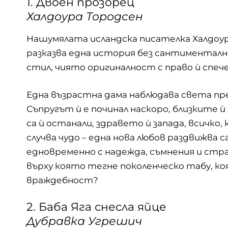
1. Двоен прозорец
Халдоура Тородсен
Нашумялата
исландска
писателка Халдоур
разказва една история без сантиментално
стил, чиято оригиналност с право ѝ спеч
Една възрастна дама наблюдава света пр
Съпругът ѝ е починал наскоро, близките 
са ѝ останали, здравето ѝ запада, всичко, 
случва чудо – една нова любов раздвижва
едновременно с надежда, съмнения и стра
върху която тегне поколенческо табу, ко
враждебност?
2. Баба Яга снесла яйце
Дубравка Угрешич