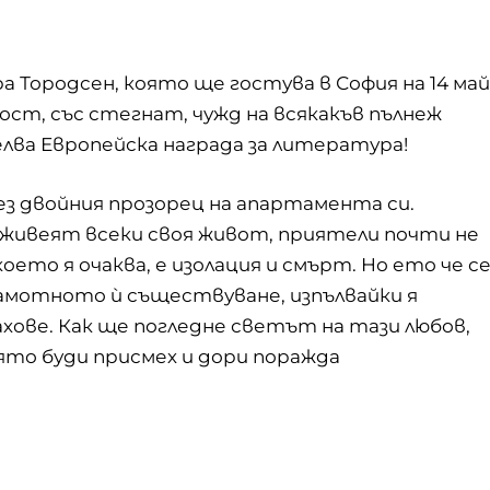
а Тородсен, която ще гостува в София на 14 май
ст, със стегнат, чужд на всякакъв пълнеж
елва Европейска награда за литература!
ез двойния прозорец на апартамента си.
ѝ живеят всеки своя живот, приятели почти не
което я очаква, е изолация и смърт. Но ето че с
 самотното ѝ съществуване, изпълвайки я
хове. Как ще погледне светът на тази любов,
ято буди присмех и дори поражда