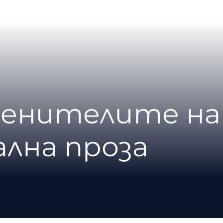
 ценителите на
лна проза