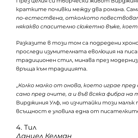
През целия си творчески живот
Вирджини
кратките почивки между два романа. Сама
по-естествена, отколкото повествовате
някакво спасително сюжетно въже, коет
Разказите в този том са подредени хроно
проследи изумителната еволюция на писа
традиционен стил, минава през модерниз
връща към традицията.
„
Колко малко от онова, което играе пред о
само пред очите, а и във всяка фибра на
Вирджиния Улф, но изчитайки този малък
всъщност е уловила една от писателките,
4. Тил
Даниел Келман