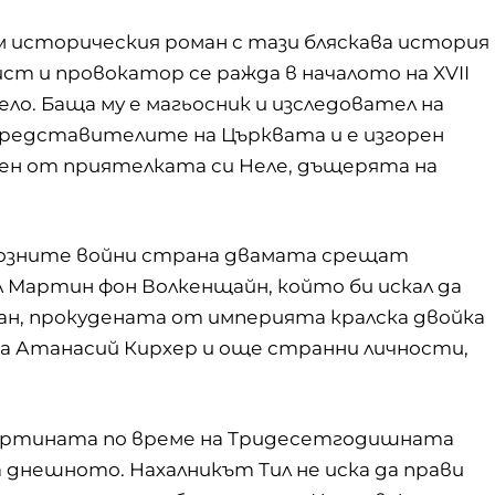
м историческия роман с тази бляскава история
т и провокатор се ражда в началото на XVII
ело. Баща му е магьосник и изследовател на
 представителите на Църквата и е изгорен
жен от приятелката си Неле, дъщерята на
иозните войни страна двамата срещат
л Мартин фон Волкенщайн, който би искал да
ман, прокудената от империята кралска двойка
га Атанасий Кирхер и още странни личности,
артината по време на Тридесетгодишната
а днешното. Нахалникът Тил не иска да прави