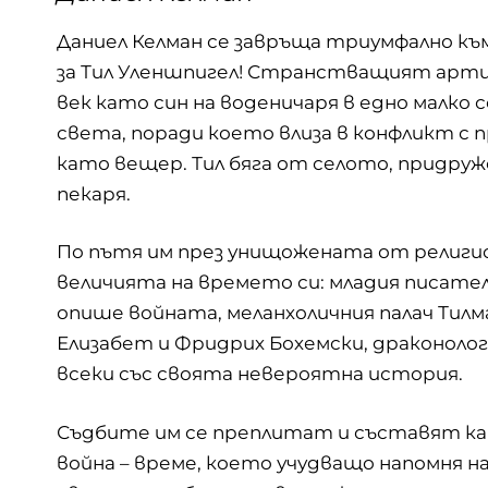
Даниел Келман се завръща триумфално къ
за Тил Уленшпигел! Странстващият артис
век като син на воденичаря в едно малко с
света, поради което влиза в конфликт с
като вещер. Тил бяга от селото, придру
пекаря.
По пътя им през унищожената от религ
величията на времето си: младия писате
опише войната, меланхоличния палач Тил
Елизабет и Фридрих Бохемски, драконоло
всеки със своята невероятна история.
Съдбите им се преплитат и съставят к
война – време, което учудващо напомня н