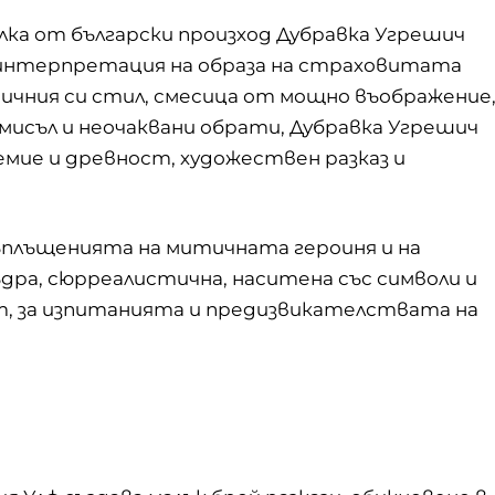
а от български произход Дубравка Угрешич
 интерпретация на образа на страховитата
ипичния си стил, смесица от мощно въображение
смисъл и неочаквани обрати, Дубравка Угрешич
емие и древност, художествен разказ и
ъплъщенията на митичната героиня и на
ра, сюрреалистична, наситена със символи и
т, за изпитанията и предизвикателствата на