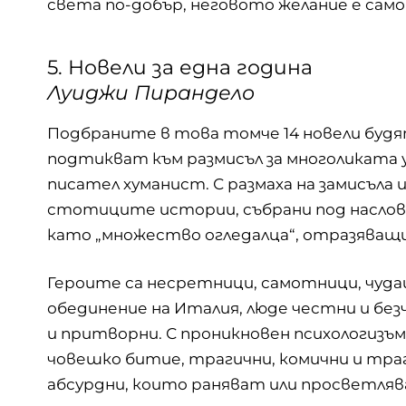
света по-добър, неговото желание е само 
5. Новели за една година
Луиджи Пирандело
Подбраните в това томче 14 новели будят
подтикват към размисъл за многоликата 
писател хуманист. С размаха на замисъла 
стотиците истории, събрани под наслова „
като „множество огледалца“, отразяващ
Героите са несретници, самотници, чуда
обединение на Италия, люде честни и бе
и притворни. С проникновен психологизъм
човешко битие, трагични, комични и траг
абсурдни, които раняват или просветляв