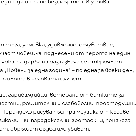
едно: да остане безсмъртен. И успява!
 тъга, усмивка, удивление, съчувствие,
участ човешка, поднесени от перото на един
и ярката дарба на разказвача се открояват
Новели за една година“ – по една за всеки ден,
и живота в неговата цялост.
ци, гарибалдийци, ветерани от битките за
зчестни, решителни и слабоволни, простодушн
 Пирандело рисува пъстра мозайка от късове
икомични, парадоксални, гротескни, понякога
ат, обръщат съдби или убиват.