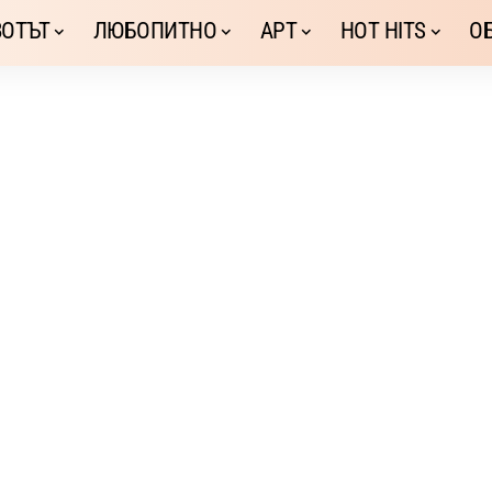
ОТЪТ
ЛЮБОПИТНО
АРТ
HOT HITS
О