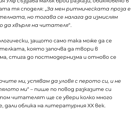
я Улф
създава малък брой разкази, обикновено в
та тя споделя: „
За мен ритмическата проза е
лната, но тогава се налага да измислям
о да хвърля на читателя
“.
логически, защото само така може да се
телката, която започва да твори в
ма, стига до постмодернизма и отново се
чите ми, успявам да уловя с перото си, и не
 тялото ми
“ – пише по повод разказите си
 том читателят ще се увери колко много
 дали облика на литературния XX век.