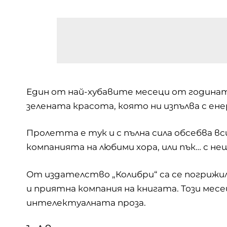
Един от най-хубавите месеци от годината
зелената красота, която ни изпълва с ене
Пролетта е тук и с пълна сила обсебва вси
компанията на любими хора, или пък… с н
От издателство „Колибри“ са се погрижи
и приятна компания на книгата. Този месе
интелектуалната проза.