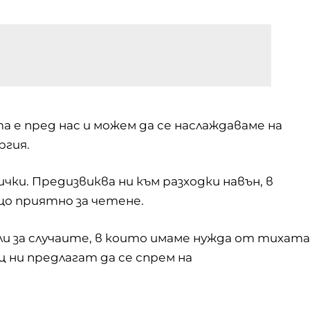
 е пред нас и можем да се наслаждаваме на
ргия.
чки. Предизвиква ни към разходки навън, в
ещо приятно за четене.
ли за случаите, в които имаме нужда от тихата
ц ни предлагат да се спрем на