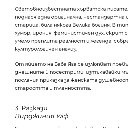
Световноизвестната хърватска писателк
поднася една оригинална, нестандартна
старица, била някога Велика богиня. В т
хумор, ирония, феминистичен дух, скрит 
умело преплита реалност и легенда, съвр
културологичен анализ.
От яйцето на Баба Яга се излюпват прев
днешните ѝ посестрими, изтъкавайки мъд
послания приказка за женската душевнос
старостта и тленността.
3. Разкази
Вирджиния Улф