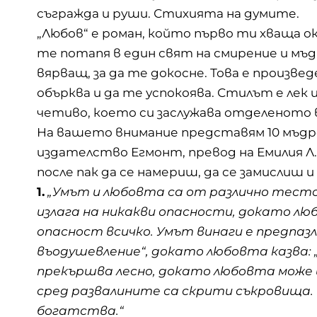
съгражда и руши. Стихията на думите.
„Любов“ е
роман
, който първо ти хваща о
те потапя в един свят на смирение и мъдр
вярващ, за да те докосне. Това е произве
обърква и да те успокоява. Стилът е лек
четиво, което си заслужава отделеното 
На вашето внимание представям 10 мъдро
издателство Егмонт, превод на Емилия Л.
после пак да се
намериш
, да се замислиш 
1.
„Умът и любовта са от различно тесто
излага на никакви опасности, докато люб
опасност всичко. Умът винаги е предпазл
въодушевление“, докато любовта казва: „
прекършва лесно, докато любовта може в
сред развалините са скрити съкровища. 
богатства.“