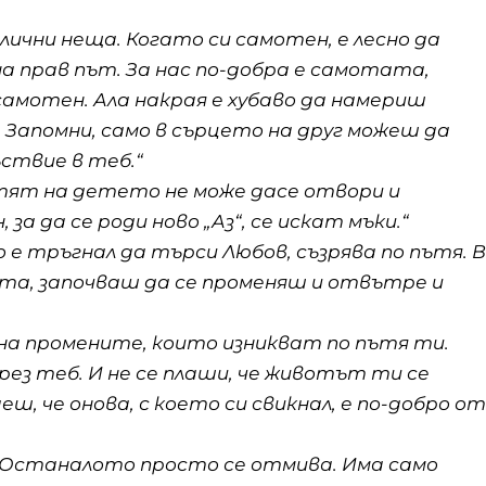
чни неща. Когато си самотен, е лесно да
на прав път. За нас по-добра е самотата,
 самотен. Ала накрая е хубаво да намериш
. Запомни, само в сърцето на друг можеш да
ствие в теб.“
пътят на детето не може дасе отвори и
за да се роди ново „Аз“, се искат мъки.“
 е тръгнал да търси Любов, съзрява по пътя. В
та, започваш да се променяш и отвътре и
на промените, които изникват по пътя ти.
з теб. И не се плаши, че животът ти се
ш, че онова, с което си свикнал, е по-добро от
 Останалото просто се отмива. Има само