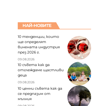
НАЙ-НОВИТЕ
10 тенденции, които
ще определят
винената индустрия
през 2026 г.
09.08.2026
10 съвета как да
отглеждаме щастливи
деца
09.08.2026
10 ценни съвета как да
се предпазим от
мълния
09.08.2026