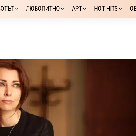
ОТЪТ
ЛЮБОПИТНО
АРТ
HOT HITS
О