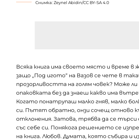
Снимка: Zeynel Abidin/
CC BY-SA 4.0
Всяка книга има своето място и време в 
защо „Под игото“ на Вазов се чете в так
прозорливостта на голям човек? Може ли 
опаковката без да знаеш какво има вътре
Когато понатрупаш малко гняв, малко бол
си. Пътят обратно, онзи сочещ отново к
отклонения. Затова, трябва да се търси 
със себе си. Понякога решението се изпре
на книга. Любов. Думата, която събира и и