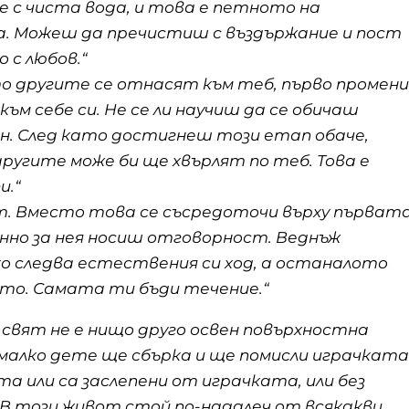
е с чиста вода, и това е петното на
а. Можеш да пречистиш с въздържание и пост
 с любов.“
то другите се отнасят към теб, първо промени
ъм себе си. Не се ли научиш да се обичаш
ан. След като достигнеш този етап обаче,
другите може би ще хвърлят по теб. Това е
и.“
т. Вместо това се съсредоточи върху първат
нно за нея носиш отговорност. Веднъж
о следва естествения си ход, а останалото
ието. Самата ти бъди течение.“
 свят не е нищо друго освен повърхностна
алко дете ще сбърка и ще помисли играчката
а или са заслепени от играчката, или без
. В този живот стой по-надалеч от всякакви