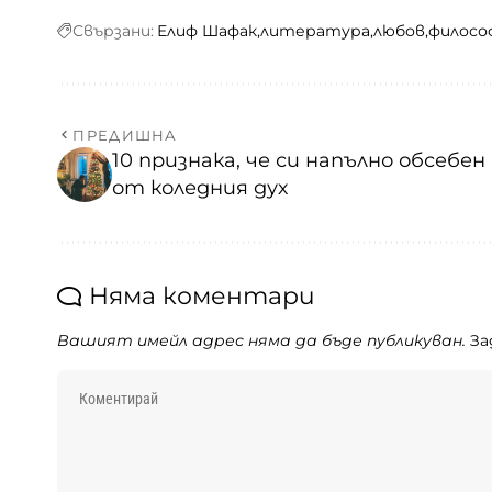
Свързани:
Елиф Шафак
литература
любов
филосо
ПРЕДИШНА
10 признака, че си напълно обсебен
от коледния дух
Няма коментари
Вашият имейл адрес няма да бъде публикуван.
За