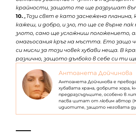
крайности, защото те ще разрушат въ
10.
„Този свят е като заснежена планина,
кажеш, и добро, и зло, то ще се върне пак
злото, само ще усложниш положението, а
омагьосания кръг на мъстта. Ето защо 
си мисли за този човек хубави неща. В к
различно, защото дълбоко в себе си ти щ
Антоанета Дойчинова
Антоанета Дойчинова е превод
хубавата храна, добрите хора, 
предразсъдъците, особено в ли
пасва цитат от любим автор (Ка
идиотите, защото неговата душ