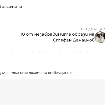
фия
цитати
СЛЕДВАЩА
10 от незабравимите образи на
Стефан Данаилов
дължителните полета са отбелязани с
*