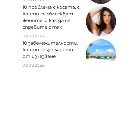
10 проблема с косата, с
които се сблъскват
жените, и как да се
справите с тях
08.08.2026
10 забележителности,
които са заплашени
от изчезване
08.08.2026