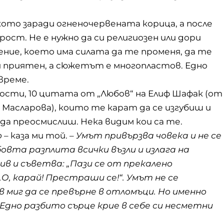
кото заради огненочервената корица, а после
ост. Не е нужно да си религиозен или дори
дение, което има силата да те променя, да те
 и приятен, а сюжетът е многопластов. Едно
време.
сти, 10 цитата от „Любов“ на Елиф Шафак (от
 Масларова), които те карат да се изгубиш и
и да преосмислиш. Нека видим кои са те.
 –
каза ми той. –
Умът привързва човека и не се
овта разплита всички възли и излага на
ив и съветва: „Пази се от прекалено
О, карай! Престраши се!“. Умът не се
 миг да се превърне в отломъци. Но именно
Едно разбито сърце крие в себе си несметни