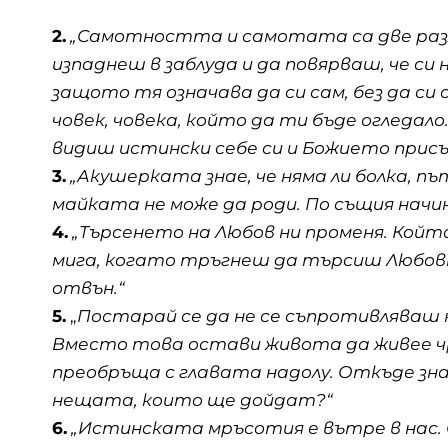
2.
„Самотността и самотата са две разли
изпаднеш в заблуда и да повярваш, че си 
защото тя означава да си сам, без да си
човек, човека, който да ти бъде огледало
видиш истински себе си и Божието присъ
3.
„Акушерката знае, че няма ли болка, 
майката не може да роди. По същия начин, 
4.
„Търсенето на Любов ни променя. Който
мига, когато тръгнеш да търсиш Любов
отвън.“
5.
„
Постарай се да не се съпротивляваш 
Вместо това остави живота да живее чре
преобръща с главата надолу. Откъде знае
нещата, които ще дойдат?“
6.
„Истинската мръсотия е вътре в нас.