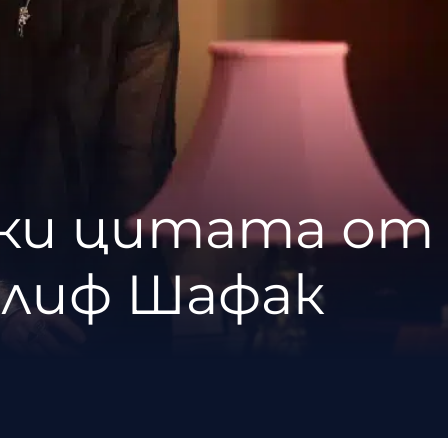
ски цитата от
Елиф Шафак