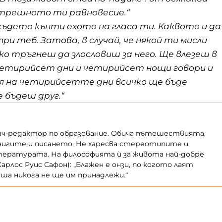
трешното ти равновесие.“
 където кънти ехото на гласа ти. Каквото и да
 при теб. Затова, в случай, че някой ти мисли
ко тръгнеш да злословиш за него. Ще влезеш в
четирийсет дни и четирийсет нощи говори и
рая на четирийсетте дни всичко ще бъде
е бъдеш друг.“
ач-редактор по образование. Обича пътешествията,
книгите и писането. Не харесва стереотипите и
тературата. На философията ѝ за живота най-добре
рлос Руис Сафон): „Блажен е онзи, по когото лаят
а никога не ще им принадлежи.“