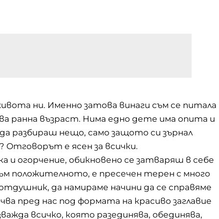
живота ни. Именно затова винаги съм се питала
ава ранна възраст. Нима едно дете има опита и
да разбираш нещо, само защото си зърнал
? Отговорът е ясен за всички.
ка и огорчение, обикновено се затваряш в себе
ъм положителното, е пресечен терен с много
отдушник, да намираме начини да се справяме
чва пред нас под формата на красиво заглавие
зважда всичко, която разединява, обединява,