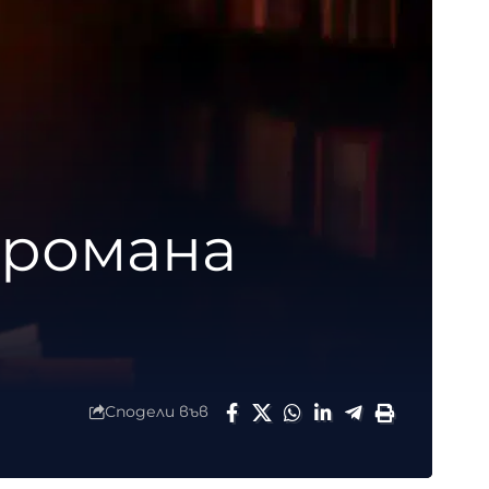
 романа
Сподели във