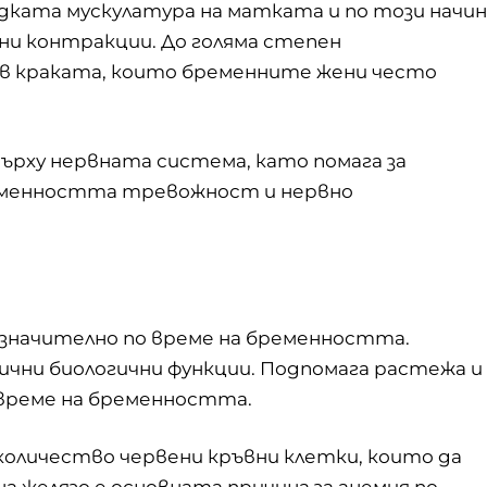
адката мускулатура на матката и по този начин
ни контракции. До голяма степен
в краката, които бременните жени често
ърху нервната система, като помага за
еменността тревожност и нервно
 значително по време на бременността.
ични биологични функции. Подпомага растежа и
време на бременността.
количество червени кръвни клетки, които да