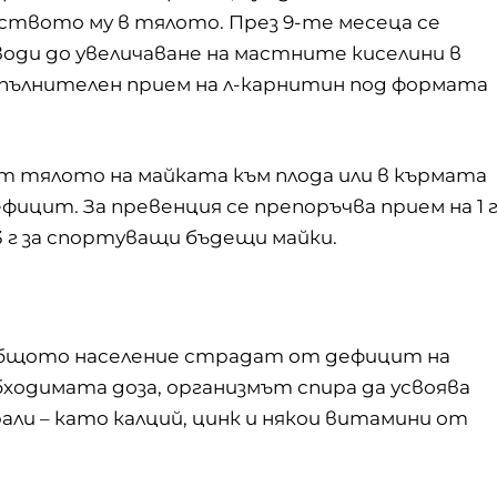
ството му в тялото. През 9-те месеца се
оди до увеличаване на мастните киселини в
опълнителен прием на л-карнитин под формата
т тялото на майката към плода или в кърмата
ефицит. За превенция се препоръчва прием на 1 
 г за спортуващи бъдещи майки.
общото население страдат от дефицит на
обходимата доза, организмът спира да усвоява
али – като калций, цинк и някои витамини от