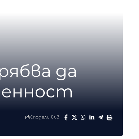
рябва да
менност
Сподели във