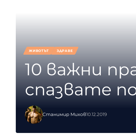
ЖИВОТЪТ
ЗДРАВЕ
10 важни пр
спазвате п
Станимир Михов
10.12.2019