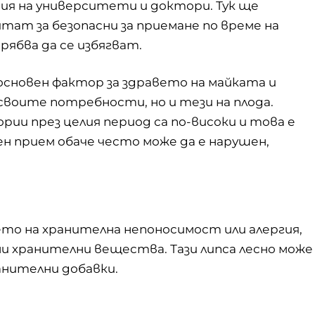
ния на университети и доктори. Тук ще
итат за безопасни за приемане по време на
ябва да се избягват.
сновен фактор за здравето на майката и
своите потребности, но и тези на плода.
ии през целия период са по-високи и това е
 прием обаче често може да е нарушен,
ето на хранителна непоносимост или алергия,
и хранителни вещества. Тази липса лесно може
анителни добавки.