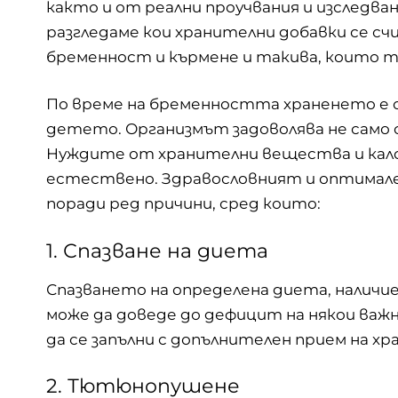
както и от реални проучвания и изследва
разгледаме кои хранителни добавки се сч
бременност и кърмене и такива, които тр
По време нa бременността храненето е о
детето. Организмът задоволява не само 
Нуждите от хранителни вещества и калор
естествено. Здравословният и оптимален
поради ред причини, сред които:
1. Спазване на диета
Спазването на определена диета, наличи
може да доведе до дефицит на някои важн
да се запълни с допълнителен прием на хр
2. Тютюнопушене