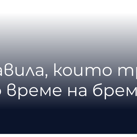
авила, които т
о време на бре