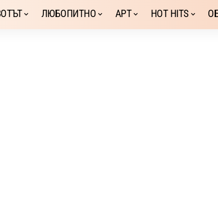
ОТЪТ
ЛЮБОПИТНО
АРТ
HOT HITS
О