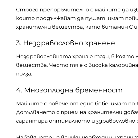
Строго препоръчително е майките да изб
които продължават да пушат, имат пови
хранителни вещества, като витамин С 
3. Нездравословно хранене
Нездравословната храна е тази, в която
вещества. Често тя е с висока калорийна
полза.
4. Многоплодна бременност
Майките с повече от едно бебе, имат по
Допълването с прием на хранителни добав
гарантира оптималното и здравословно с
Набавянето на всички необходими хранит