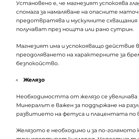
Установено е, че магнезият успокоява гл
спомага за намаляване на опасните маточ
предотвратява и мускулните схващания 
получават през нощта или рано сутрин.
Магнезият има и успокояващо действие в
преодоляването на характерните за бр
безпокойство.
Желязо
Необходимостта от желязо се увеличава
Минералът е важен за поддържане на разл
развитието на фетуса и плацентата по 
Желязото е необходимо и за по-голямото 