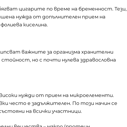
ягват цигарите по време на бременност. Тези,
шена нужда от допълнителен прием на
и
фолиева киселина
.
 липсват важните за организма хранителни
 стойност, но с почти нулева здравословна
-високи нужди от прием на микроелементи.
ки често е задължителен. По този начин се
ъстояни на всички участници.
елни вещества – макро (протеин,