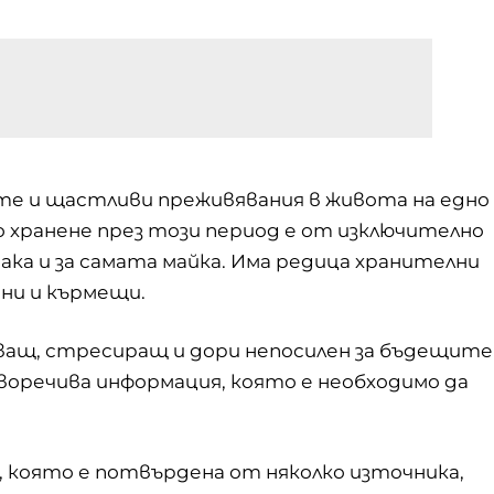
е и щастливи преживявания в живота на едно
 хранене през този период е от изключително
ака и за самата майка. Има редица хранителни
ни и кърмещи.
ващ, стресиращ и дори непосилен за бъдещите
оречива информация, която е необходимо да
 която е потвърдена от няколко източника,