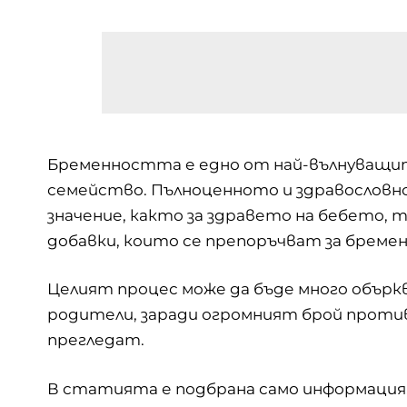
Бременността е едно от най-вълнуващит
семейство. Пълноценното и здравословно
значение, както за здравето на бебето, т
добавки, които се препоръчват за бремен
Целият процес може да бъде много обърк
родители, заради огромният брой против
прегледат.
В статията е подбрана само информация,