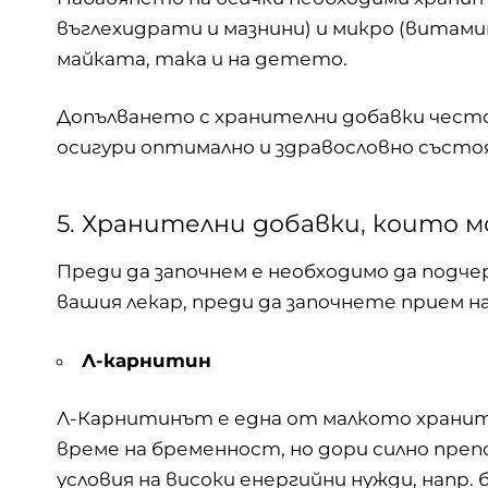
въглехидрати и мазнини) и микро (витами
майката, така и на детето.
Допълването с хранителни добавки често 
осигури оптимално и здравословно състоя
5. Хранителни добавки, които 
Преди да започнем е необходимо да подч
вашия лекар, преди да започнете прием на
Л-карнитин
Л-Карнитинът е една от малкото храните
време на бременност, но дори силно пре
условия на високи енергийни нужди, напр.