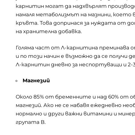
карнитин могат да надхвърлят производ
намаля метаболизмът на мазнини, което в
кръвта. Това допринася за нуждата от д
на хранителна добавка.
Голяма част от Л-карнитина преминава о
и по този начин е възможно да се получи д
Л-карнитин дневно за неспортуващи и 2-3
Магнезий
Около 85% от бременните и над 60% от 
магнезий
. Ако не се набавя ежедневно не
нормално и други важни витамини и минер
групата B.