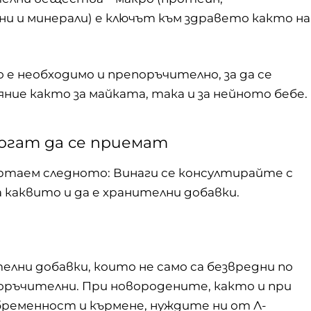
ни и минерали) е ключът към здравето както на
е необходимо и препоръчително, за да се
ние както за майката, така и за нейното бебе.
могат да се приемат
ертаем следното: Винаги се консултирайте с
 каквито и да е хранителни добавки.
лни добавки, които не само са безвредни по
поръчителни. При новородените, както и при
 бременност и кърмене, нуждите ни от Л-