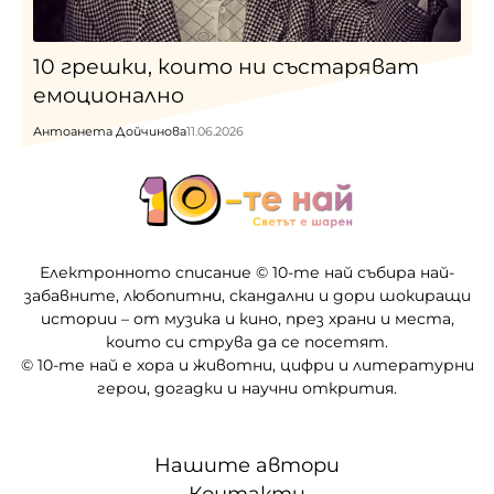
10 грешки, които ни състаряват
емоционално
Антоанета Дойчинова
11.06.2026
Електронното списание © 10-те най събира най-
забавните, любопитни, скандални и дори шокиращи
истории – от музика и кино, през храни и места,
които си струва да се посетят.
© 10-те най е хора и животни, цифри и литературни
герои, догадки и научни открития.
Нашите автори
Контакти