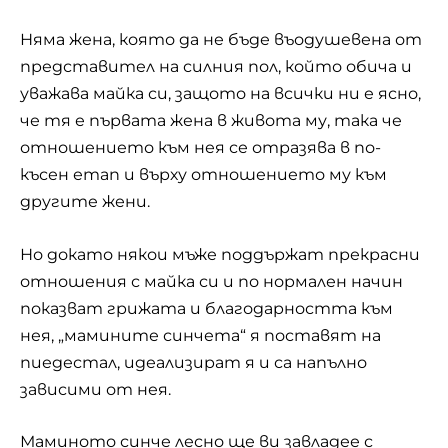
Няма жена, която да не бъде въодушевена от
представител на силния пол, който обича и
уважава майка си, защото на всички ни е ясно,
че тя е първата жена в живота му, така че
отношението към нея се отразява в по-
късен етап и върху отношението му към
другите жени.
Но докато някои мъже поддържат прекрасни
отношения с майка си и по нормален начин
показват грижата и благодарността към
нея, „мамините синчета“ я поставят на
пиедестал, идеализират я и са напълно
зависими от нея.
Маминото синче лесно ще ви завладее с