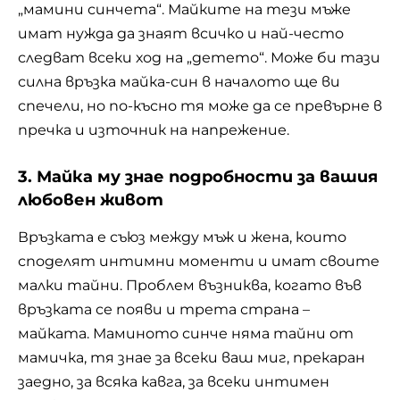
„мамини синчета“. Майките на тези мъже
имат нужда да знаят всичко и най-често
следват всеки ход на „детето“. Може би тази
силна връзка майка-син в началото ще ви
спечели, но по-късно тя може да се превърне в
пречка и източник на напрежение.
3. Майка му знае подробности за вашия
любовен живот
Връзката е съюз между мъж и жена, които
споделят интимни моменти и имат своите
малки тайни. Проблем възниква, когато във
връзката се появи и трета страна –
майката. Маминото синче няма тайни от
мамичка, тя знае за всеки ваш миг, прекаран
заедно, за всяка кавга, за всеки интимен