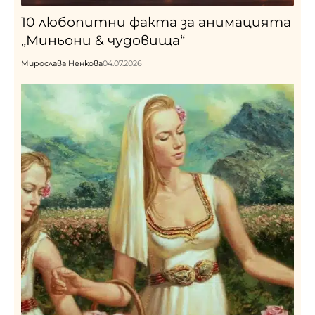
10 любопитни факта за анимацията
„Миньони & чудовища“
Мирослава Ненкова
04.07.2026