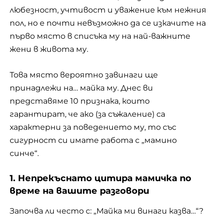
любезност, учтивост и уважение към нежния
пол, но е почти невъзможно да се изкачите на
първо място в списъка му на най-важните
жени в живота му.
Това място вероятно завинаги ще
принадлежи на… майка му. Днес ви
представяме 10 признака, които
гарантират, че ако (за съжаление) са
характерни за поведението му, то със
сигурност си имате работа с „мамино
синче“.
1. Непрекъснато цитира мамичка по
време на вашите разговори
Започва ли често с: „Майка ми винаги казва…“?