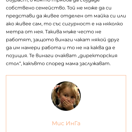
собствено семейство. Той не може да си
представи да живее отделен от майка си или
ако живее сам, то със сигурност е на няколко
метра от нея. Такива мъже често не
работят, защото винаги чакат някой друг
да им намери работа и то не на каква да е
позиция. Те винаги очакват „директорския
стол“, какъвто според мама заслужават.
Мис ИнГа