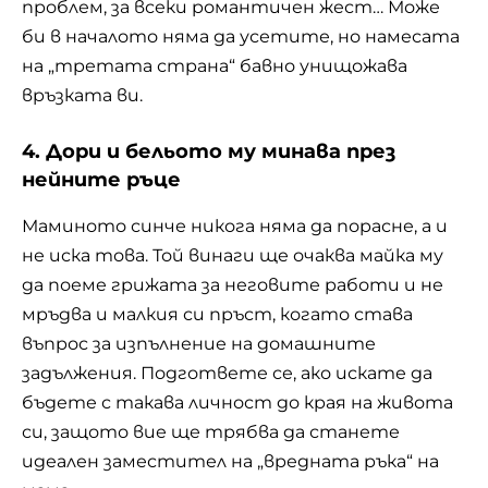
проблем, за всеки романтичен жест… Може
би в началото няма да усетите, но намесата
на „третата страна“ бавно унищожава
връзката ви.
4. Дори и бельото му минава през
нейните ръце
Маминото синче никога няма да порасне, а и
не иска това. Той винаги ще очаква майка му
да поеме грижата за неговите работи и не
мръдва и малкия си пръст, когато става
въпрос за изпълнение на домашните
задължения. Подгответе се, ако искате да
бъдете с такава личност до края на живота
си, защото вие ще трябва да станете
идеален заместител на „вредната ръка“ на