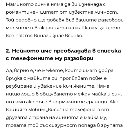
Маминото синче няма да ви изненада с
романтичен цитат от известна личност.
Той редовно ще добавя във вашите разговори
мислите и вижданията на майка му, защото
все пак тя винаги знае всичко.
2. Нейното име преобладава в списъка
с телефонните му разговори
Да, вярно е, че мъжете, които имат добра
връзка с майките си, проявяват повече
разбиране и уважение към жените. Няма
нищо лошо в общуването между майка и син,
но само ако тя е в нормалните граници. Ако
вашият любим „виси“ на телефона, а от
другата страна на линията е майка му,
тогата той със сигурност попада в групата