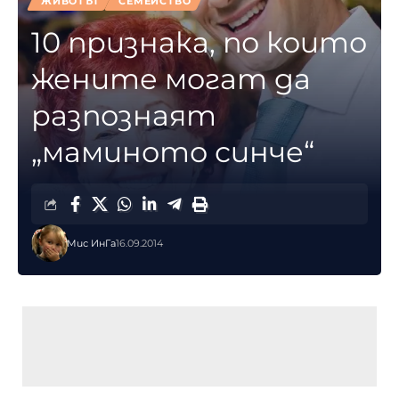
ЖИВОТЪТ
СЕМЕЙСТВО
10 признака, по които
жените могат да
разпознаят
„маминото синче“
Мис ИнГа
16.09.2014