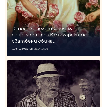
10 посегателства върху
женската коса в българските
сватбени обичаи
Сабя Дамаскиня
26.04.2026