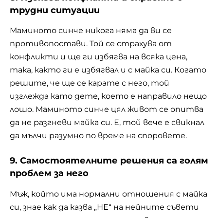
трудни ситуации
Маминото синче никога няма да ви се
противопостави. Той се страхува от
конфликти и ще ги избягва на всяка цена,
така, както ги е избягвал и с майка си. Когато
решите, че ще се карате с него, той
изглежда като дете, което е направило нещо
лошо. Маминото синче цял живот се опитва
да не разгневи майка си. Е, той вече е свикнал
да мълчи разумно по време на споровете.
9. Самостоятелните решения са голям
проблем за него
Мъж, който има нормални отношения с майка
си, знае как да казва „НЕ“ на нейните съвети