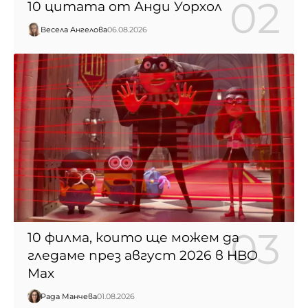
10 цитата от Анди Уорхол
Весела Ангелова
06.08.2026
10 филма, които ще можем да
гледаме през август 2026 в HBO
Max
Рада Манчева
01.08.2026