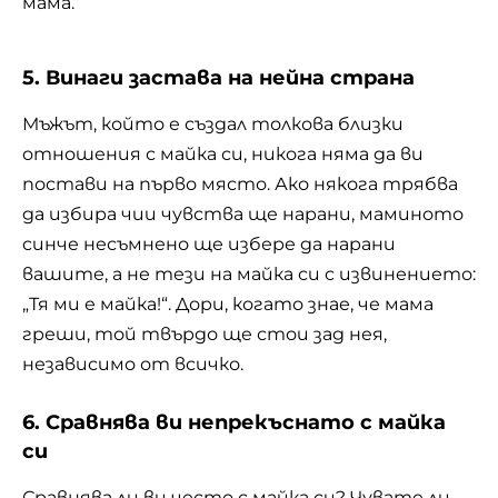
мама.
5. Винаги застава на нейна страна
Мъжът, който е създал толкова близки
отношения с майка си, никога няма да ви
постави на първо място. Ако някога трябва
да избира чии чувства ще нарани, маминото
синче несъмнено ще избере да нарани
вашите, а не тези на майка си с извинението:
„Тя ми е майка!“. Дори, когато знае, че мама
греши, той твърдо ще стои зад нея,
независимо от всичко.
6. Сравнява ви непрекъснато с майка
си
Сравнява ли ви често с майка си? Чувате ли