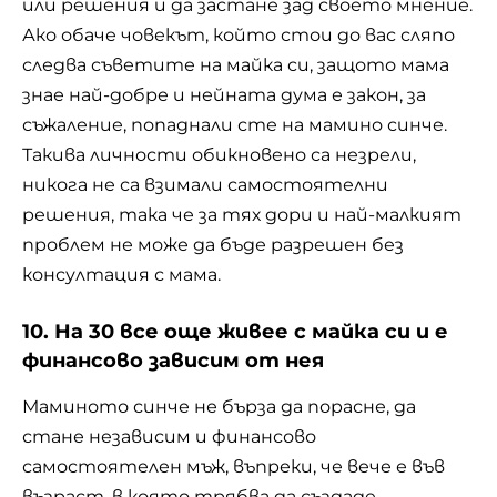
или решения и да застане зад своето мнение.
Ако обаче човекът, който стои до вас сляпо
следва съветите на майка си, защото мама
знае най-добре и нейната дума е закон, за
съжаление, попаднали сте на мамино синче.
Такива личности обикновено са незрели,
никога не са взимали самостоятелни
решения, така че за тях дори и най-малкият
проблем не може да бъде разрешен без
консултация с мама.
10. На 30 все още живее с майка си и е
финансово зависим от нея
Маминото синче не бърза да порасне, да
стане независим и финансово
самостоятелен мъж, въпреки, че вече е във
възраст, в която трябва да създаде