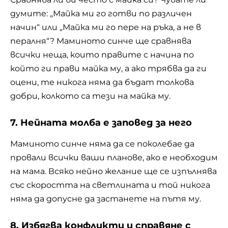
думите: „Майка ми го готви по различен
начин“ или „Майка ми го пере на ръка, а не в
пералня“? Маминото синче ще сравнява
всички неща, които правите с начина по
който ги прави майка му, а ако трябва да ги
оцени, те никога няма да бъдат толкова
добри, колкото са тези на майка му.
7. Нейната молба е заповед за него
Маминото синче няма да се поколебае да
провали всички ваши планове, ако е необходим
на мама. Всяко нейно желание ще се изпълнява
със скоростта на светлината и той никога
няма да допусне да застанете на пътя му.
8. Избягва конфликти и справяне с