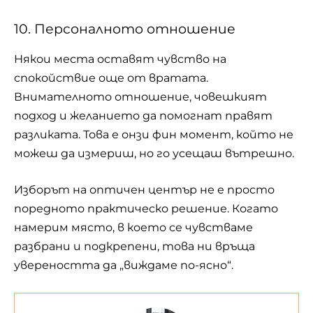
10. Персоналното отношение
Някои места оставят чувство на
спокойствие още от вратата.
Внимателното отношение, човешкият
подход и желанието да помогнат правят
разликата. Това е онзи фин момент, който не
можеш да измериш, но го усещаш вътрешно.
Изборът на оптичен център не е просто
поредното практическо решение. Когато
намерим място, в което се чувстваме
разбрани и подкрепени, това ни връща
увереността да „виждаме по-ясно“.