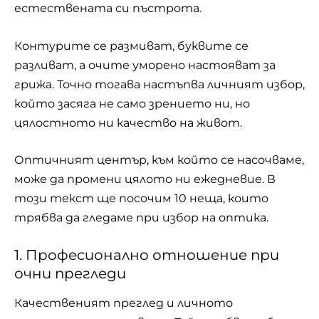
естествената си пъстрота.
Контурите се размиват, буквите се
разливат, а очите уморено настояват за
грижа. Точно тогава настъпва личният избор,
който засяга не само зрението ни, но
цялостното ни качество на живот.
Оптичният център, към който се насочваме,
може да промени цялото ни ежедневие. В
този текст ще посочим 10 неща, които
трябва да гледаме при избор на оптика.
1. Професионално отношение при
очни прегледи
Качественият преглед и личното