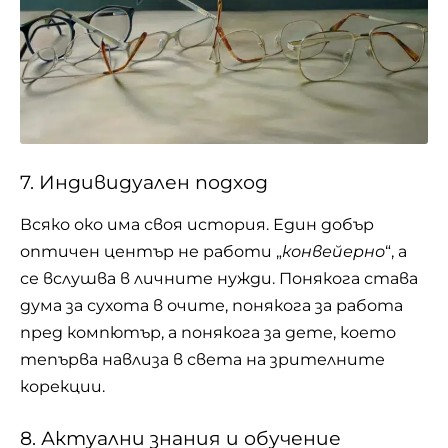
7. Индивидуален подход
Всяко око има своя история. Един добър
оптичен център не работи „
конвейерно
“, а
се вслушва в личните нужди. Понякога става
дума за сухота в очите, понякога за работа
пред компютър, а понякога за дете, което
тепърва навлиза в света на зрителните
корекции.
8. Актуални знания и обучение