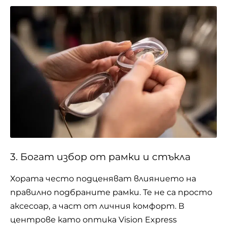
3. Богат избор от рамки и стъкла
Хората често подценяват влиянието на
правилно подбраните рамки. Те не са просто
аксесоар, а част от личния комфорт. В
центрове като
оптика Vision Express