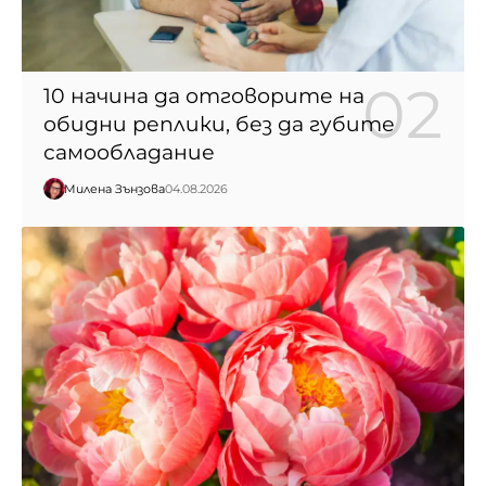
10 начина да отговорите на
обидни реплики, без да губите
самообладание
Милена Зънзова
04.08.2026