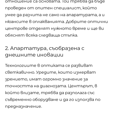
отношение са основата. Той трябва да бъде
проведен от опитен специалист, който
умее да разчита не само на апаратурата, а и
нюансите в оплакванията. Добрите оптични
центрове отделят нужното време и ще ви
обяснят всяка следваща стъпка.
2. Апартатура, съобразена с
днешните иновации
Технологиите в оптиката се развиват
светкавично. Уредите, които измерват
зрението, имат огромно значение за
точността на диагнозата. Центърът, в
който влизате, трябва да разполага със
съвременно оборудване и да го използва по
предназначение.