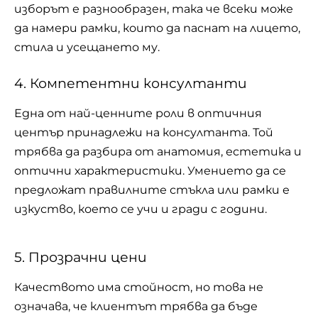
изборът е разнообразен, така че всеки може
да намери рамки, които да паснат на лицето,
стила и усещането му.
4. Компетентни консултанти
Една от най-ценните роли в оптичния
център принадлежи на консултанта. Той
трябва да разбира от анатомия, естетика и
оптични характеристики. Умението да се
предложат правилните стъкла или рамки е
изкуство, което се учи и гради с години.
5. Прозрачни цени
Качеството има стойност, но това не
означава, че клиентът трябва да бъде