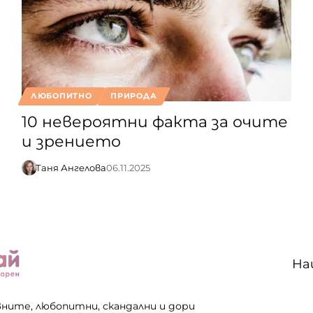
ЛЮБОПИТНО
ПРИРОДА
10 невероятни факта за очите
и зрението
Таня Ангелова
06.11.2025
На
вните, любопитни, скандални и дори