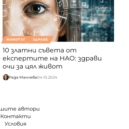
ЖИВОТЪТ
ЗДРАВЕ
10 златни съвета от
експертите на НАО: здрави
очи за цял живот
Рада Манчева
04.10.2024
шите автори
Контакти
Условия