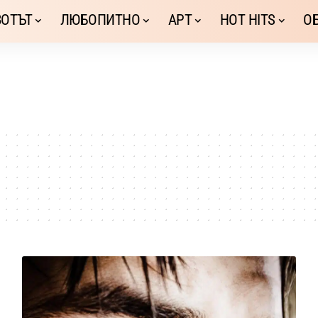
ОТЪТ
ЛЮБОПИТНО
АРТ
HOT HITS
О