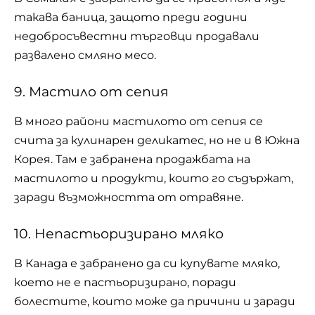
такава баница, защото преди години
недобросъвестни търговци продавали
развалено смляно месо.
9. Мастило от сепия
В много райони мастилото от сепия се
счита за кулинарен деликатес, но не и в Южна
Корея. Там е забранена продажбата на
мастилото и продукти, които го съдържат,
заради възможността от отравяне.
10. Непастьоризирано мляко
В Канада е забранено да си купувате мляко,
което не е пастьоризирано, поради
болестите, които може да причини и заради