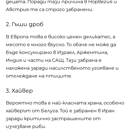
децата. Поради тази причина в Норвегия и
Австрия те са строго забранени.
2. Гъши дроб
В Европа това е високо ценен деликатес, а
месото е много вкусно. То обаче не може да
бъде консумирано в Израел, Аржентина,
Индия и части на САЩ. Тази забрана е
наложена заради насилственото угояване и
отглеждане на птиците.
3. Хайвер
Вероятно това е най-класната храна, особено
хайверът от Белуга. Той е забранен в Иран
заради критично застрашените от
изчезване риби.