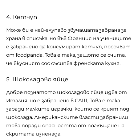
4. Кетчуп
Може би е най-глупаво звучащата забрана за
храна в списъка, но във Франция на учениците
е забранено да консумират кетчуп, посочват
от foodpanda. Това е така, защото се счита,
че вкусният сос съсипва френската кухня.
5. Шоколадово яйце
Добре познатото шоколадово яйце идва от
Италия, но е забранено в САЩ. Това е така
заради малките играчки, които се крият под
шоколада. Американските власти забранили
това поради опасността от поглъщане на
скритата изненада.