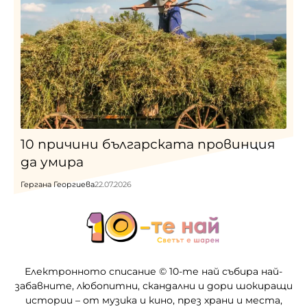
10 причини българската провинция
да умира
Гергана Георгиева
22.07.2026
Електронното списание © 10-те най събира най-
забавните, любопитни, скандални и дори шокиращи
истории – от музика и кино, през храни и места,