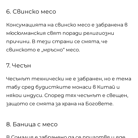
6. Свинско месо
Консумацията на свинско месо е забранена в
мюсюлманския свят поради религиозни
причини. В тези страни се смята, че
свинското е „мръсно“ месо.
7. Чесън
Чесънът технически не е забранен, но е тема
табу сред будистките монаси в Китай и
някои индуси. Според тях чесънът е свещен,
защото се смята за храна на Боговете.
8. Баница с месо
В Сомалия е забранено да се приготвя и яде