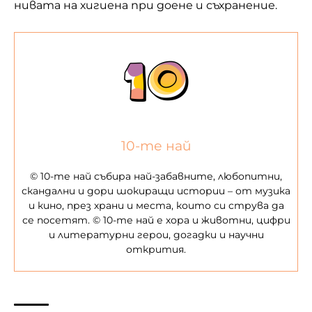
нивата на хигиена при доене и съхранение.
10-те най
© 10-те най събира най-забавните, любопитни,
скандални и дори шокиращи истории – от музика
и кино, през храни и места, които си струва да
се посетят. © 10-те най е хора и животни, цифри
и литературни герои, догадки и научни
открития.