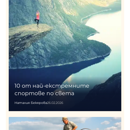
10 от най-екстремните
спортове по света
Наталия Бекярова
26.02.2026