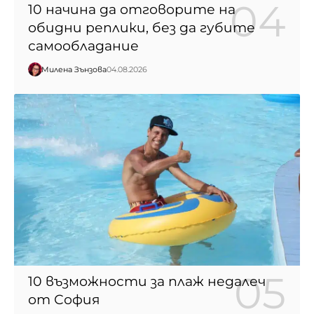
10 начина да отговорите на
обидни реплики, без да губите
самообладание
Милена Зънзова
04.08.2026
10 възможности за плаж недалеч
от София