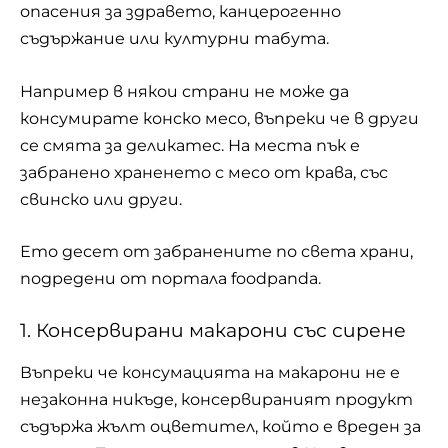
опасения за здравето, канцерогенно
съдържание или културни табута.
Например в някои страни не може да
консумирате конско месо, въпреки че в други
се смята за деликатес. На места пък е
забранено храненето с месо от крава, със
свинско или други.
Ето десет от забранените по света храни,
подредени от портала foodpanda.
1. Консервирани макарони със сирене
Въпреки че консумацията на макарони не е
незаконна никъде, консервираният продукт
съдържа жълт оцветител, който е вреден за