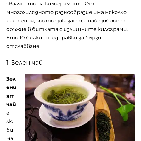
свалянето на килограмите. От
многохилядното разнообразие има няколко
растения, които доказано са най-доброто
оръжие в битката с излишните килограми.
Ето 10 билки и подправки за бързо
отслабване.
1. Зелен чай
Зел
ени
ят
чай
е
лю
би
ма