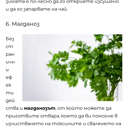
зимата е по-лесно да го откриете изсушено
и да го запарвате на чай.
6. Магданоз
Без
ст
ран
ичн
и
еф
ек
ти
дей
ства и
магданозът
, от който можете да
приготвите отвара, която да ви помогне в
изчистването на токсините и свалянето на