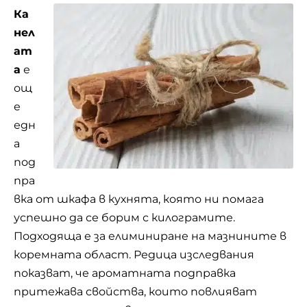
Ка
нел
ат
а
е
ощ
е
едн
а
под
пра
вка от шкафа в кухнята, която ни помага
успешно да се борим с килограмите.
Подходяща е за елиминиране на мазнините в
коремната област. Редица изследвания
показват, че ароматната подправка
притежава свойства, които повлияват