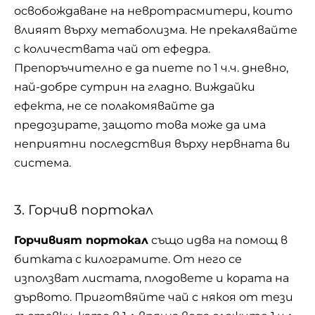
освобождаване на невротрасмитери, които
влияят върху метаболизма. Не прекалявайте
с количествата чай от ефедра.
Препоръчително е да пиете по 1 ч.ч. дневно,
най-добре сутрин на гладно. Виждайки
ефекта, не се полакомявайте да
предозирате, защото това може да има
неприятни последствия върху нервната ви
система.
3. Горчив портокал
Горчивият портокал
също идва на помощ в
битката с килограмите. От него се
използват листата, плодовете и кората на
дървото. Приготвяйте чай с някоя от тези