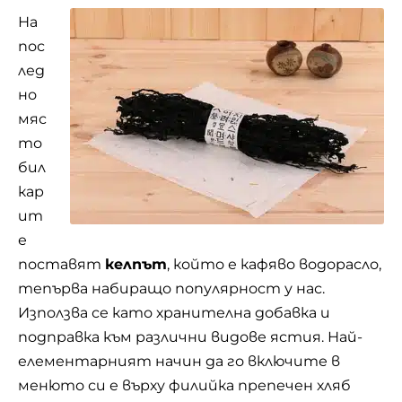
На
пос
лед
но
мяс
то
бил
кар
ит
е
поставят
келпът
, който е кафяво водорасло,
тепърва набиращо популярност у нас.
Използва се като хранителна добавка и
подправка към различни видове ястия. Най-
елементарният начин да го включите в
менюто си е върху филийка препечен хляб