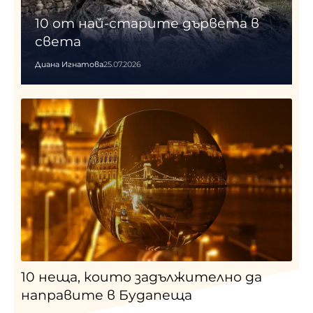
10 от най-старите дървета в
света
Диана Игнатова
25.07.2026
10 неща, които задължително да
направите в Будапеща