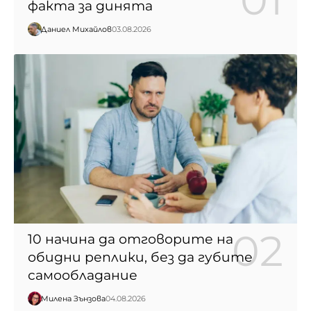
факта за динята
Даниел Михайлов
03.08.2026
10 начина да отговорите на
обидни реплики, без да губите
самообладание
Милена Зънзова
04.08.2026