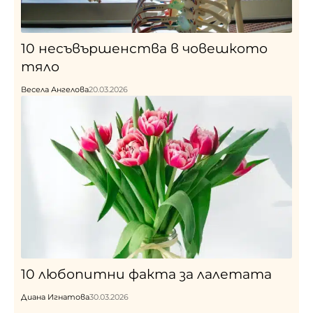
10 несъвършенства в човешкото
тяло
Весела Ангелова
20.03.2026
10 любопитни факта за лалетата
Диана Игнатова
30.03.2026