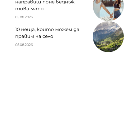
направиш поне веднъж
това лято
05.08.2026
10 неща, които можем да
правим на село
05.08.2026