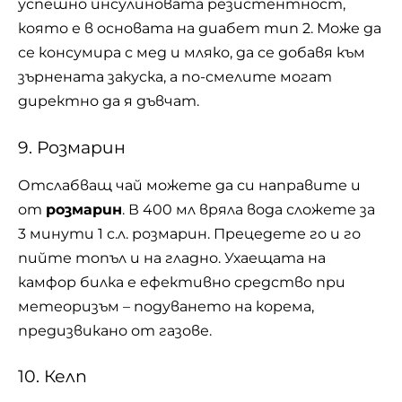
успешно инсулиновата резистентност,
която е в основата на диабет тип 2. Може да
се консумира с мед и мляко, да се добавя към
зърнената закуска, а по-смелите могат
директно да я дъвчат.
9. Розмарин
Отслабващ чай можете да си направите и
от
розмарин
. В 400 мл вряла вода сложете за
3 минути 1 с.л. розмарин. Прецедете го и го
пийте топъл и на гладно. Ухаещата на
камфор билка е ефективно средство при
метеоризъм – подуването на корема,
предизвикано от газове.
10. Келп