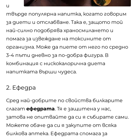
и
твърде популярна напитка, когато говорим
за диети и отслабване. Така е, защото той
най-силно подобрява храносмилането и
помага за извеждане на токсините от
организма. Може да пиете от него по средно
3-4 пъти дневно за по-добра фигура. В
комбинация с нискокалорична диета
напитката върши чудеса.
2. Ефедра
Сред най-добрите по свойства билкарите
слагат
ефедрата
. Тя е защитена у нас,
затова не опитвайте да си я събирате сами.
Можете обаче да си я закупите от всяка
билкова аптека. Ефедрата спомага за