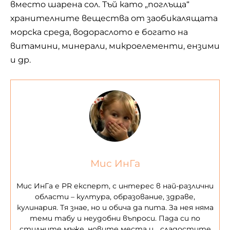
вместо шарена сол. Тъй като „поглъща“
хранителните вещества от заобикалящата
морска среда, водораслото е богато на
витамини, минерали, микроелементи, ензими
и др.
Мис ИнГа
Мис ИнГа е PR експерт, с интерес в най-различни
области – култура, образование, здраве,
кулинария. Тя знае, но и обича да пита. За нея няма
теми табу и неудобни въпроси. Пада си по
стилните мъже, новите места и… сладостите