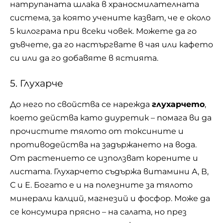
натрупаната шлака в храносмилателната
система, за която учените казват, че е около
5 килограма при всеки човек. Можете да го
дъвчете, да го настъргвате в чая или кафето
си или да го добавяте в ястията.
5. Глухарче
До него по свойства се нарежда
глухарчето
,
което действа като диуретик – помага ви да
прочистите тялото от токсините и
противодейства на задържането на вода.
От растението се използват корените и
листата. Глухарчето съдържа витамини А, В,
С и Е. Богато е и на полезните за тялото
минерали калций, магнезий и фосфор. Може да
се консумира прясно – на салата, но през