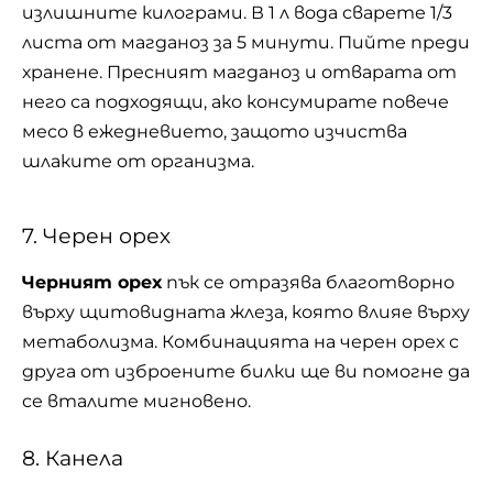
излишните килограми. В 1 л вода сварете 1/3
листа от магданоз за 5 минути. Пийте преди
хранене. Пресният магданоз и отварата от
него са подходящи, ако консумирате повече
месо в ежедневието, защото изчиства
шлаките от организма.
7. Черен орех
Черният орех
пък се отразява благотворно
върху щитовидната жлеза, която влияе върху
метаболизма. Комбинацията на черен орех с
друга от изброените билки ще ви помогне да
се вталите мигновено.
8. Канела