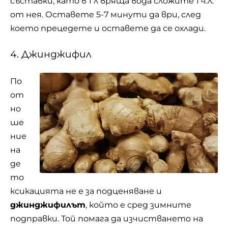
съставки, като в 1 л вряща вода сложите 1 ч.л.
от нея. Оставете 5-7 минути да ври, след
което прецедете и оставете да се охлади.
4. Джинджифил
По
от
но
ше
ние
на
де
то
ксикацията не е за подценяване и
джинджифилът
, който е сред зимните
подправки. Той помага да изчистването на