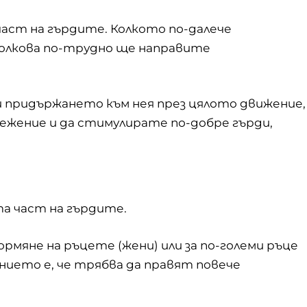
аст на гърдите. Колкото по-далече
толкова по-трудно ще направите
и придържането към нея през цялото движение,
ежение и да стимулирате по-добре гърди,
а част на гърдите.
рмяне на ръцете (жени) или за по-големи ръце
анието е, че трябва да правят повече