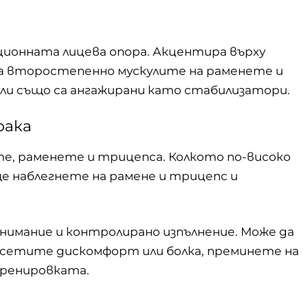
иционната лицева опора. Акцентира върху
ва второстепенно мускулите на раменете и
ли също са ангажирани като стабилизатори.
рака
е, раменете и трицепса. Колкото по-високо
е наблегнете на рамене и трицепс и
нимание и контролирано изпълнение. Може да
усетите дискомфорт или болка, преминете на
тренировката.