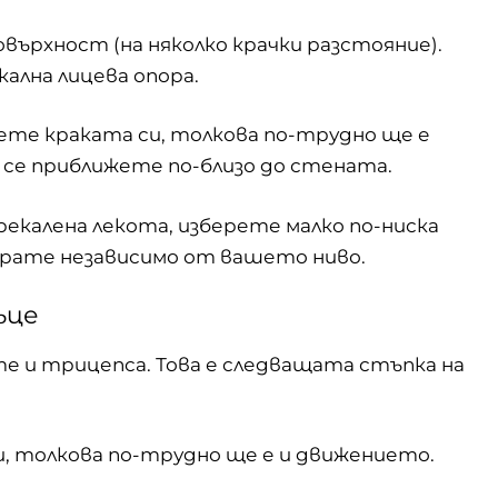
овърхност (на няколко крачки разстояние).
ална лицева опора.
ете краката си, толкова по-трудно ще е
се приближете по-близо до стената.
екалена лекота, изберете малко по-ниска
ирате независимо от вашето ниво.
ъце
е и трицепса. Това е следващата стъпка на
, толкова по-трудно ще е и движението.