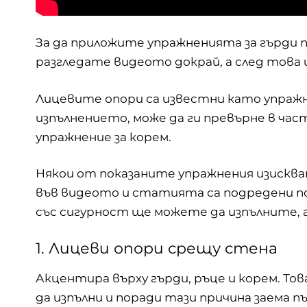
За да приложите упражненията за гърди п
разгледате видеото докрай, а след това
Лицевите опори са известни като упражне
изпълнението, може да ги превърне в ча
упражнение за корем.
Някои от показаните упражнения изисква
във видеото и статията са подредени по
със сигурност ще можете да изпълните, а
1. Лицеви опори срещу стена
Акцентира върху гърди, ръце и корем. То
да изпълни и поради тази причина заема п