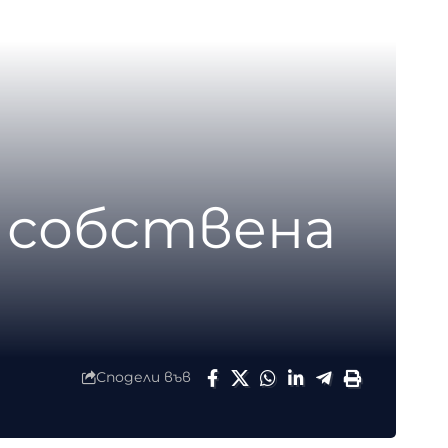
с собствена
Сподели във