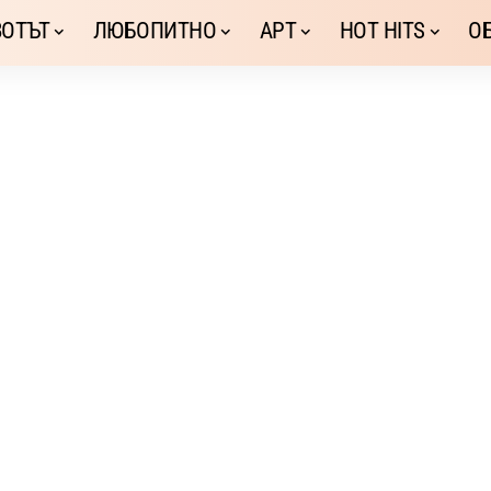
ОТЪТ
ЛЮБОПИТНО
АРТ
HOT HITS
О