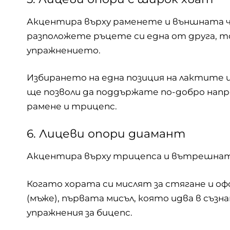
Акцентира върху раменете и външната ч
разположете ръцете си една от друга, 
упражнението.
Избирането на една позиция на лактите 
ще позволи да поддържате по-добро напр
рамене и трицепс.
6. Лицеви опори диамант
Акцентира върху трицепса и вътрешнат
Когато хората си мислят за стягане и офо
(мъже), първата мисъл, която идва в съзн
упражнения за бицепс.