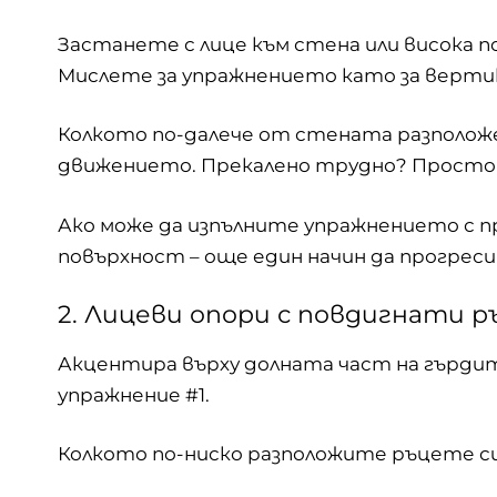
Застанете с лице към стена или висока п
Мислете за упражнението като за вертик
Колкото по-далече от стената разполож
движението. Прекалено трудно? Просто 
Ако може да изпълните упражнението с пр
повърхност – още един начин да прогрес
2. Лицеви опори с повдигнати р
Акцентира върху долната част на гърдит
упражнение #1.
Колкото по-ниско разположите ръцете си