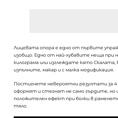
Лицевата опора е едно от първите упражне
изобщо. Едно от най-хубавите неща при не
килограма или изглеждате като Скалата, 
изпълните, макар и с малка модификация.
Постигнете невероятни резултати за 4 
оформят и стегнат не само гърдите, но 
положителен ефект при болки в раменете
тяло.