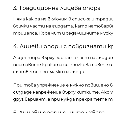
3. Традиционна лицева опора
Няма как да не включим в списъка и трад
всички части на гърдата, като натовар
трицепса. Коремът и седалищните муску
4. Лицеви опори с повдигнати к
Акцентира върху горната част на гърдит
поставите краката си, толкова повече щ
съответно по-малко на гърди.
При това упражнение е нужно повишено в
създаде напрежение върху китките. Ако 
друг вариант, а при нужда прекратете 
5. Лицеви опори с широк хват