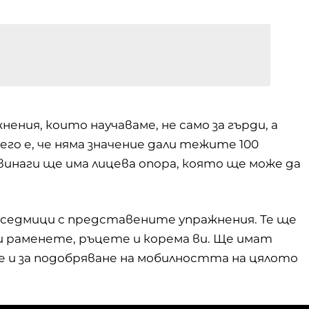
ния, които научаваме, не само за гърди, а
го е, че няма значение дали тежите 100
винаги ще има лицева опора, която ще може да
седмици с представените упражнения. Те ще
и раменете, ръцете и корема ви. Ще имат
 и за подобряване на мобилността на цялото