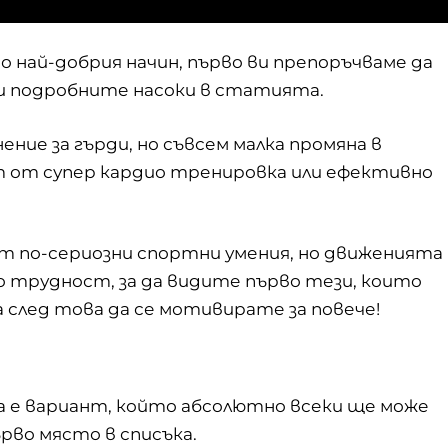
о най-добрия начин, първо ви препоръчваме да
 и подробните насоки в статията.
ние за гърди, но съвсем малка промяна в
ст от супер кардио тренировка или ефективно
т по-сериозни спортни умения, но движенията
 трудност, за да видите първо тези, които
 след това да се мотивирате за повече!
ва е вариант, който абсолютно всеки ще може
ърво място в списъка.