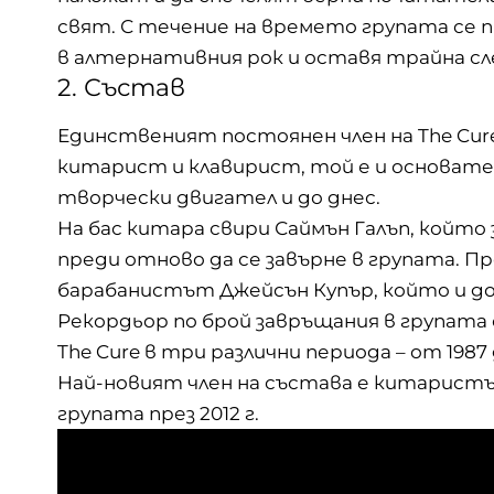
свят. С течение на времето групата се
в алтернативния рок и оставя трайна с
2. Състав
Единственият постоянен член на The Cure
китарист и клавирист, той е и основате
творчески двигател и до днес.
На бас китара свири Саймън Галъп, който з
преди отново да се завърне в групата. Пре
барабанистът Джейсън Купър, който и до
Рекордьор по брой завръщания в групата 
The Cure в три различни периода – от 1987 до 
Най-новият член на състава е китаристъ
групата през 2012 г.