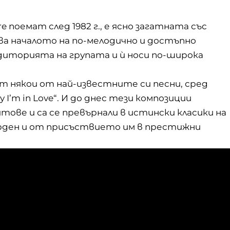
e поемат след 1982 г., е ясно загатната със
язва началото на по-мелодично и достъпно
диторията на групата и ѝ носи по-широка
т някои от най-известните си песни, сред
ay I’m in Love“. И до днес тези композиции
ове и са се превърнали в истински класики на
рден и от присъствието им в престижни