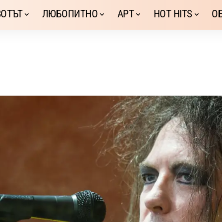
ОТЪТ
ЛЮБОПИТНО
АРТ
HOT HITS
О