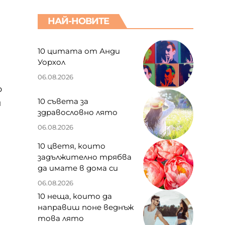
НАЙ-НОВИТЕ
10 цитата от Анди
Уорхол
06.08.2026
ю
10 съвета за
и
здравословно лято
06.08.2026
10 цветя, които
задължително трябва
да имате в дома си
.
06.08.2026
10 неща, които да
направиш поне веднъж
това лято