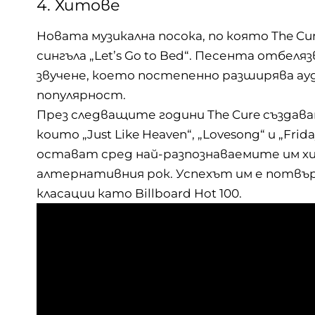
4. Хитове
Новата музикална посока, по която The Cur
сингъла „Let’s Go to Bed“. Песента отбел
звучене, което постепенно разширява ау
популярност.
През следващите години The Cure създава
които „Just Like Heaven“, „Lovesong“ и „Frid
остават сред най-разпознаваемите им хит
алтернативния рок. Успехът им е потвъ
класации като Billboard Hot 100.