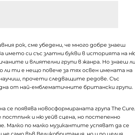
ния рок, сме убедени, че много добре знаеш
ва името си със златни букви в историята на н
бичаните и влиятелни групи в жанра. Но знаеш л
 ли ти е нещо повече за тях освен имената на
 научиш, прочети следващите редове. Със
една от най-емблематичните британски групи.
ена се появява новосформираната група The Cure
 постпънк и ню уейв сцена, но постепенно
е. Малко по малко музикантите успяват да се
не само във Великобритания, но и по целия