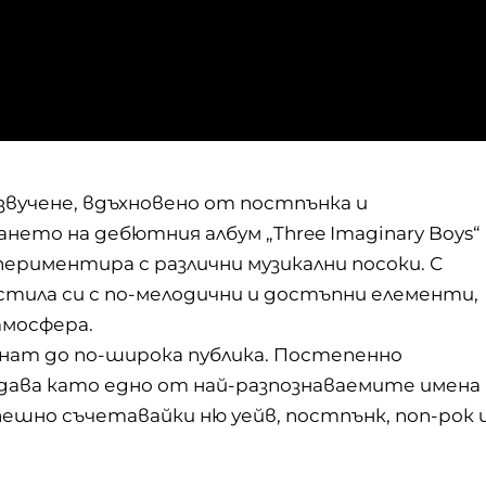
 звучене, вдъхновено от постпънка и
ането на дебютния албум „Three Imaginary Boys“
ериментира с различни музикални посоки. С
тила си с по-мелодични и достъпни елементи,
тмосфера.
игнат до по-широка публика. Постепенно
дава като едно от най-разпознаваемите имена
ешно съчетавайки ню уейв, постпънк, поп-рок 