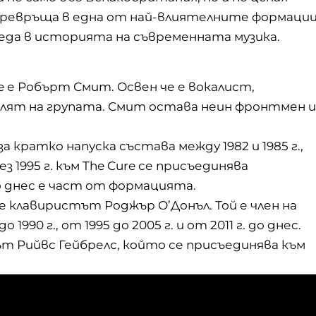
 превръща в една от най-влиятелните формаци
леда в историята на
съвременната музика
.
 е Робърт Смит. Освен че е вокалист,
лят на групата. Смит остава неин фронтмен и
а кратко напуска състава между 1982 и 1985 г.,
з 1995 г. към The Cure се присъединява
 днес е част от формацията.
е клавиристът Роджър О’Донъл. Той е член на
1990 г., от 1995 до 2005 г. и от 2011 г. до днес.
т Рийвс Гейбрелс, който се присъединява към