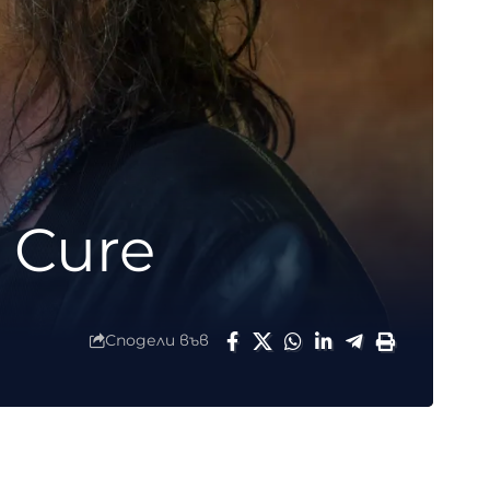
 Cure
Сподели във