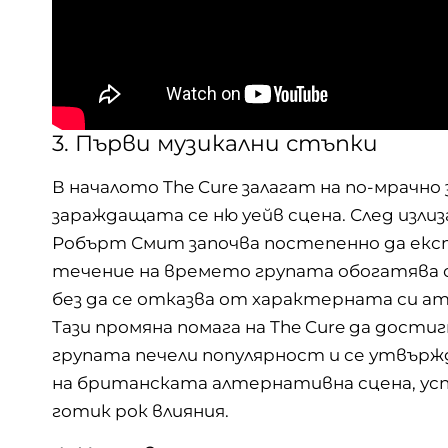
3. Първи музикални стъпки
В началото The Cure залагат на по-мрачно
зараждащата се ню уейв сцена. След излиз
Робърт Смит започва постепенно да експ
течение на времето групата обогатява с
без да се отказва от характерната си а
Тази промяна помага на The Cure да дост
групата печели популярност и се утвърж
на британската алтернативна сцена, усп
готик рок влияния.