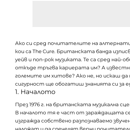
Ако си сред почитателите на алтернатив
кои са The Cure. Британската банда изпис
уейв и поп-рок музиката. Те са сред най-о
откъде тръгва кариерата им? А известно
големите им хитове? Ако не, но искаш да
сигурност ще обогатиш знанията си за 
1. Началото
През 1976 г. на британската музикална сц
В началото тя е част от зараждащата се
изгражда собствено разпознаваемо звучен
наложат и да спечелят верни почитатели 