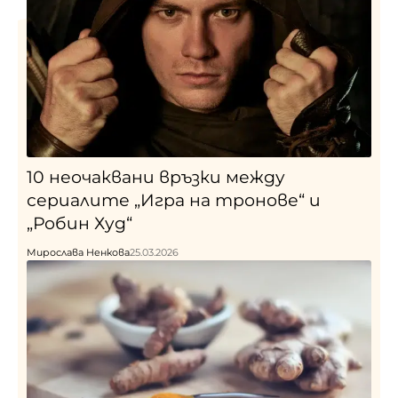
10 неочаквани връзки между
сериалите „Игра на тронове“ и
„Робин Худ“
Мирослава Ненкова
25.03.2026