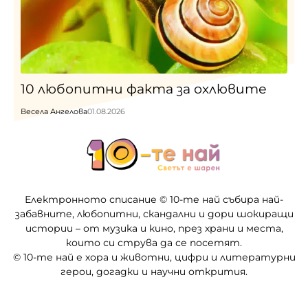
10 любопитни фактa за охлювите
Весела Ангелова
01.08.2026
Електронното списание © 10-те най събира най-
забавните, любопитни, скандални и дори шокиращи
истории – от музика и кино, през храни и места,
които си струва да се посетят.
© 10-те най е хора и животни, цифри и литературни
герои, догадки и научни открития.