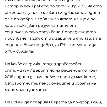
исторически рекорд по оптимизъм. 55 на сто
от хората у нас очакват следващата година
да е по-добра, а едва 9% смятат, че ще е по-
лоша, показват резултатите от
социологическо проучване. Според същото
проучване за 26% от българите изтичащата
година е била по-добра, за 17% – по-лоша, а за
57% – същата.
На какво се дължи този
здравословен
оптимизъм? Вероятно на решението през
2018 година да има повече пари за майките,
безработните, пенсионерите и хората на
минимална заплата.
Не искам да попарвам вярата за по-добри дни,