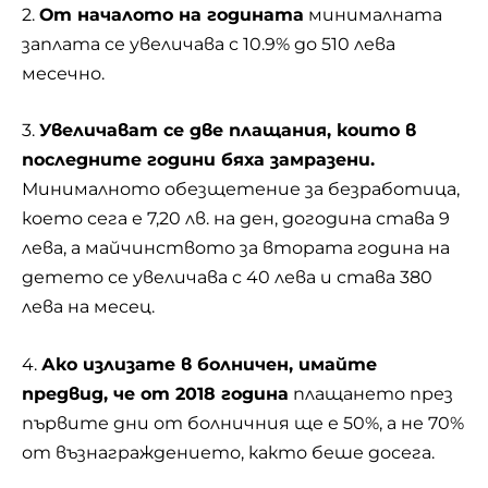
2.
От началото на годината
минималната
заплата се увеличава с 10.9% до 510 лева
месечно.
3.
Увеличават се две плащания, които в
последните години бяха замразени.
Минималното обезщетение за
безработица
,
което сега е 7,20 лв. на ден, догодина става 9
лева, а майчинството за втората година на
детето се увеличава с 40 лева и става 380
лева на месец.
4.
Ако излизате в болничен, имайте
предвид, че от 2018 година
плащането през
първите дни от болничния ще е 50%, а не 70%
от
възнаграждението
, както беше досега.