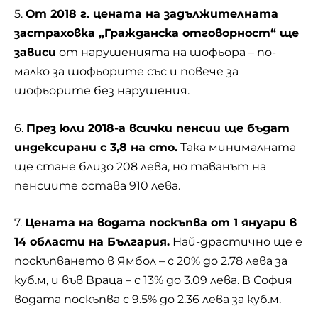
5.
От 2018 г. цената на задължителната
застраховка „Гражданска отговорност“ ще
зависи
от нарушенията на шофьора – по-
малко за шофьорите със и повече за
шофьорите без нарушения.
6.
През юли 2018-а всички пенсии ще бъдат
индексирани с 3,8 на сто.
Така минималната
ще стане близо 208 лева, но таванът на
пенсиите остава 910 лева.
7.
Цената на водата поскъпва от 1 януари в
14 области на България.
Най-драстично ще е
поскъпването в Ямбол – с 20% до 2.78 лева за
куб.м, и във Враца – с 13% до 3.09 лева. В София
водата
поскъпва с 9.5% до 2.36 лева за куб.м.