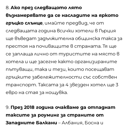
8.
Ако през следващото лято
възнамерявате да се насладите на яркото
гръцко слънце
, имайте предвид, че от
следващата година всички хотели в
Гърция
ще въведат задължителна общинска такса за
престоя на почиващите в страната. Тя ще
се заплаща лично от туристите на място в
хотела и ще засегне както организираните
пътуващи, така и тези, които посещават
гръцките забележителности със собствен
транспорт. Таксата за 4 звезден хотел ще 3
евро на стая за нощувка.
9.
През 2018 година очакваме да отпаднат
таксите за роуминг за страните от
Западните Балкани
– Албания, Босна и