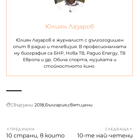
Юлиян Лазаров
Юлиян Лазаров е журналист с дългогодишен
опит в радио и телевизия. В професионалната
му биография са БНР, Нова ТВ, Радио Energy, ТВ
Европа и др. Обича спорта, музиката и
стойностното кино.
Свързани:
2018
България
свят
цени
ПРЕДИШНА
СЛЕДВАЩА
10 страни, в които
10-те най-четени