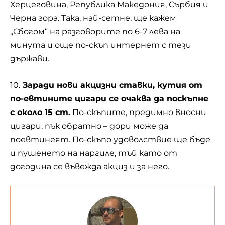
Херцеговина, Република Македония, Сърбия и
Черна гора. Така, най-сетне, ще кажем
„Сбогом“ на разговорите по 6-7 лева на
минута и още по-скъп интернет с тези
държави.
10.
Заради нови акцизни ставки, кутия от
по-евтините цигари се очаква да поскъпне
с около 15 ст.
По-скъпите, предимно вносни
цигари
, пък обратно – дори може да
поевтинеят. По-скъпо удоволствие ще бъде
и пушенето на наргиле, тъй като от
догодина се въвежда акциз и за него.