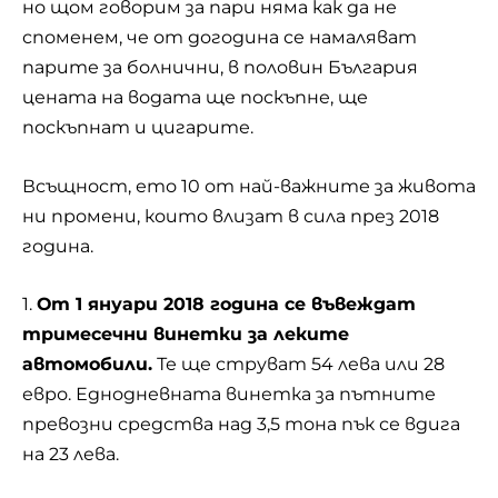
но щом говорим за пари няма как да не
споменем, че от догодина се намаляват
парите за болнични, в половин България
цената на водата ще поскъпне, ще
поскъпнат и цигарите.
Всъщност, ето 10 от най-важните за живота
ни промени, които влизат в сила през 2018
година.
1.
От 1 януари 2018 година се въвеждат
тримесечни винетки за леките
автомобили.
Те ще струват 54 лева или 28
евро. Еднодневната винетка за пътните
превозни средства над 3,5 тона пък се вдига
на 23 лева.