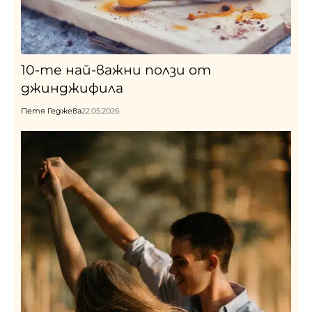
10-те най-важни ползи от
джинджифила
Петя Геджева
22.05.2026