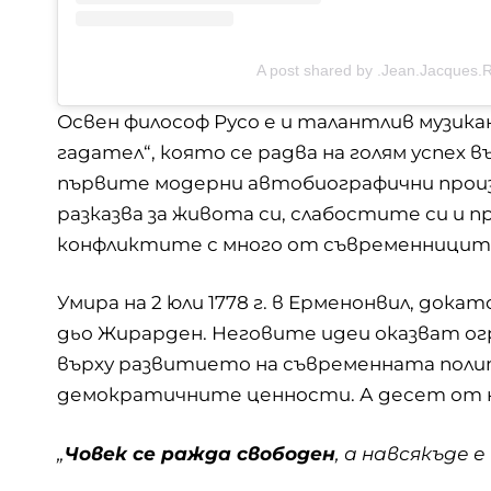
A post shared by .Jean.Jacques
Освен философ Русо е и талантлив музик
гадател“, която се радва на голям успех 
първите модерни автобиографични произв
разказва за живота си, слабостите си и 
конфликтите с много от съвременницит
Умира на 2 юли 1778 г. в Ерменонвил, док
дьо Жирарден. Неговите идеи оказват ог
върху развитието на съвременната полит
демократичните ценности. А десет от н
„
Човек се ражда свободен
, а навсякъде е 