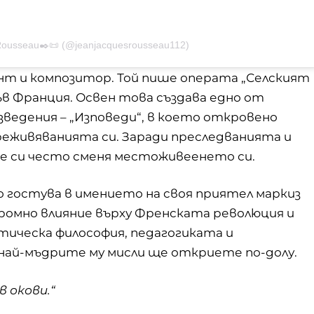
.Rousseau✒️📜 (@jeanjacquesrousseau112)
ант и композитор. Той пише операта „Селският
във Франция. Освен това създава едно от
едения – „Изповеди“, в което откровено
преживяванията си. Заради преследванията и
е си често сменя местоживеенето си.
ато гостува в имението на своя приятел маркиз
ромно влияние върху Френската революция и
ическа философия, педагогиката и
ай-мъдрите му мисли ще откриете по-долу.
в окови.“