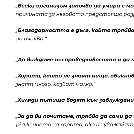
„
Всеки организъм започва да умира с 
причината за неговото предстоящо раз
„
Благодарността е дълг, който трябва
да очаква.“
„
Да виждаме несправедливостта и да 
„
Хората, които не знаят нищо, обикно
знаят много, казват малко.“
„
Хиляди пътища водят към заблуждение
„
За да ви почитаме, трябва да сами да
уважението на хората, ако не уважавате