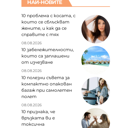
НАЙ-НОВИТЕ
10 проблема с косата, с
които се сблъскват
жените, и как да се
справите с тях
08.08.2026
10 забележителности,
които са заплашени
от изчезване
08.08.2026
10 полезни съвета за
компактно опакован
багаж при самолетен
полет
08.08.2026
10 признака, че
връзката ви е
токсична