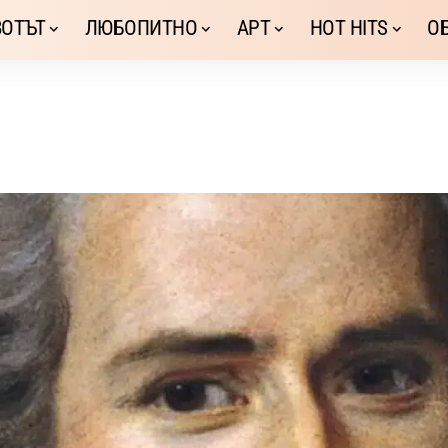
ОТЪТ
ЛЮБОПИТНО
АРТ
HOT HITS
О