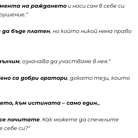
момента на раждането
и носи сам в себе си
рушение.“
 да бъде платен
, но който никой няма право
мълчим
, означава да участваме в нея.“
вено са добри оратори
, докато тези, които
то, към истината – само един.
„
 се почитате
. Как можете да спечелите
 себе си?“