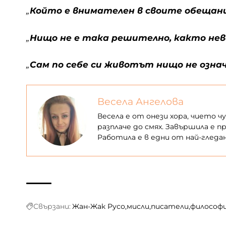
„
Който е внимателен в своите обещан
„
Нищо не е така решително, както н
„
Сам по себе си животът нищо не озна
Весела Ангелова
Весела е от онези хора, чието ч
разплаче до смях. Завършила е пр
Работила е в едни от най-гледа
Свързани:
Жан-Жак Русо
мисли
писатели
философ