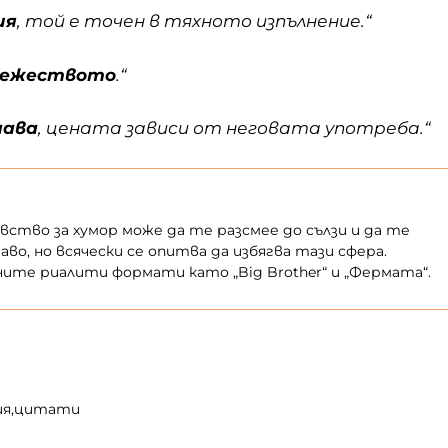
ия
, той е точен в тяхното изпълнение.“
евежеството
.“
чава
, цената зависи от неговата употреба.“
увство за хумор може да те разсмее до сълзи и да те
аво, но всячески се опитва да избягва тази сфера.
ните риалити формати като „Big Brother“ и „Фермата“.
ия
цитати