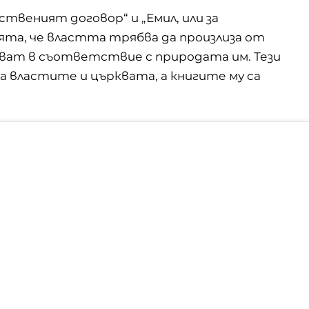
твеният договор“ и „Емил, или за
та, че властта трябва да произлиза от
ават в съответствие с природата им. Тези
а властите и църквата, а
книгите
му са