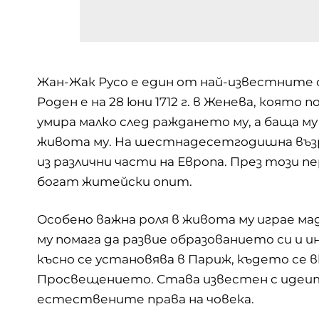
Жан-Жак Русо е един от най-известните фи
Роден е на 28 юни 1712 г. в Женева, която 
умира малко след раждането му, а баща му
живота му. На шестнадесетгодишна възра
из различни части на Европа. През този пе
богат житейски опит.
Особено важна роля в живота му играе ма
му помага да развие образованието си и 
късно се установява в
Париж
, където се 
Просвещението. Става известен с идеит
естествените права на човека.