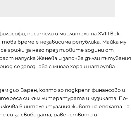
лософи, писатели и мислители на XVIII век.
по това време е независима република. Майка му
 се грижи за него през първите години от
ст напуска Женева и започва дълги пътувания
риод се запознава с много хора и натрупва
дам дьо Варен, която го подкрепя финансово и
интереса си към литературата и музиката. По-
включва в интелектуалния живот на епохата на
е си за свободата, равенството и