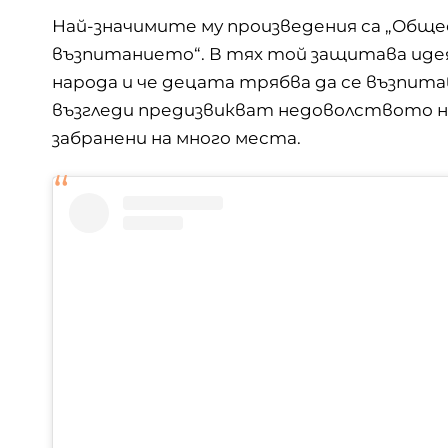
Най-значимите му произведения са „Общес
възпитанието“. В тях той защитава идея
народа и че децата трябва да се възпит
възгледи предизвикват недоволството н
забранени на много места.