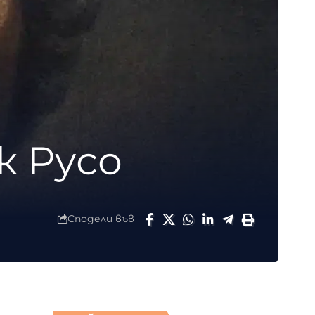
к Русо
Сподели във