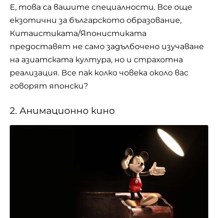
Е, това са вашите специалности. Все още
екзотични за българското образование,
Китаистиката/Японистиката
предоставят не само задълбочено изучаване
на азиатската култура, но и страхотна
реализация. Все пак колко човека около вас
говорят японски?
2. Анимационно кино