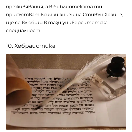
преживявания, а в библиотеката ти
присъстват всички книги на Стивън Хокинг,
ще се влюбиш в тази университетска
специалност.
10. Хебраистика