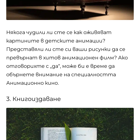
Някога чудили ли сте се как оживяват
картините в детските анимации?
Представяли ли сте си ваши рисунки да се
превърнат в хитов
анимационен
филм? Ако
отговорихте с „да“, може би е време да
обърнете внимание на специалността
Анимационно кино.
3. Книгоиздаване