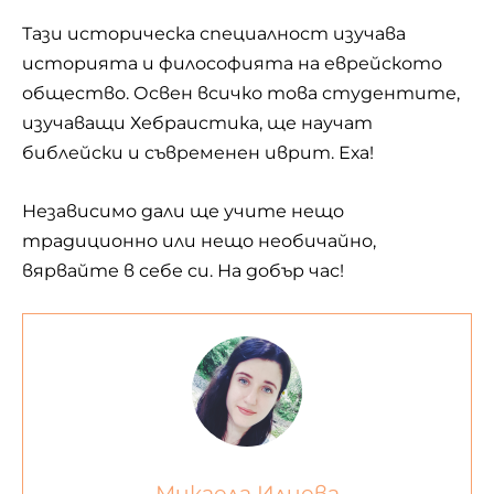
Тази историческа специалност изучава
историята и философията на еврейското
общество. Освен всичко това студентите,
изучаващи Хебраистика, ще научат
библейски и съвременен иврит. Еха!
Независимо дали ще учите нещо
традиционно или нещо необичайно,
вярвайте в себе си. На добър час!
Микаела Илиева