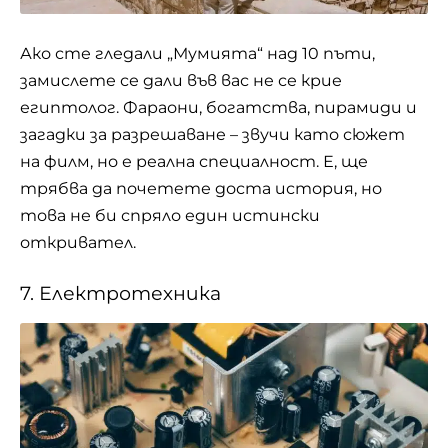
Ако сте гледали „Мумията“ над 10 пъти,
замислете се дали във вас не се крие
египтолог. Фараони, богатства, пирамиди и
загадки за разрешаване – звучи като сюжет
на филм, но е реална специалност. Е, ще
трябва да почетете доста история, но
това не би спряло един истински
откривател.
7. Електротехника