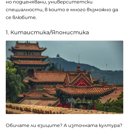
но подценявани, университетски
специалности, в които е много възможно да
се влюбите.
1. Китаистика/Японистика
Обичате ли езиците? А източната
култура
?