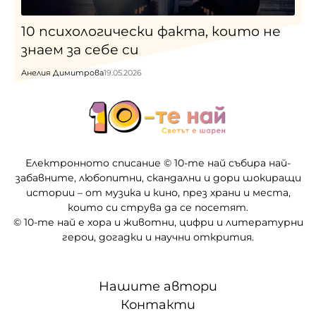
10 психологически факта, които не
знаем за себе си
Анелия Димитрова
19.05.2026
Електронното списание © 10-те най събира най-
забавните, любопитни, скандални и дори шокиращи
истории – от музика и кино, през храни и места,
които си струва да се посетят.
© 10-те най е хора и животни, цифри и литературни
герои, догадки и научни открития.
Нашите автори
Контакти