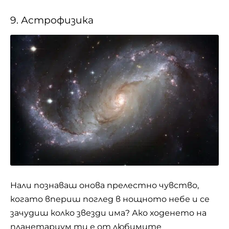
9. Астрофизика
Нали познаваш онова прелестно чувство,
когато впериш поглед в нощното небе и се
зачудиш колко звезди има? Ако ходенето на
планетариум ти е от любимите