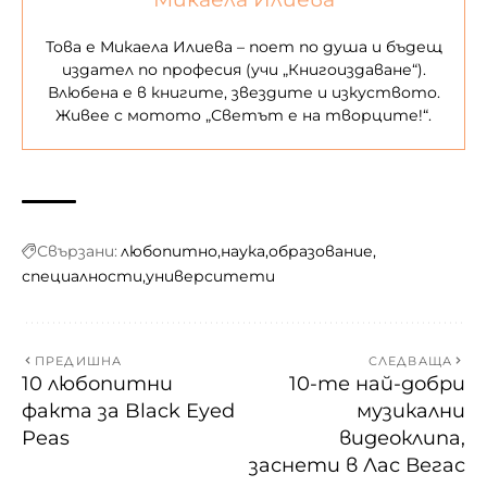
Това е Микаела Илиева – поет по душа и бъдещ
издател по професия (учи „Книгоиздаване“).
Влюбена е в книгите, звездите и изкуството.
Живее с мотото „Светът е на творците!“.
Свързани:
любопитно
наука
образование
специалности
университети
ПРЕДИШНА
СЛЕДВАЩА
10 любопитни
10-те най-добри
факта за Black Eyed
музикални
Peas
видеоклипа,
заснети в Лас Вегас