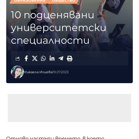
ОБРАЗОВАНИЕ
ОБЩЕСТВО
10 подценявани
университетски
специалности
Микаела Илиева
19.07.2023
Отново настъпи времето, в което