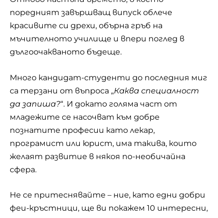
поредният завършващ випуск облече
красивите си дрехи, обърна гръб на
мъчителното училище и впери поглед в
дългоочакваното бъдеще.
Много кандидат-студенти до последния миг
са терзани от въпроса „
Каква специалност
да запиша?
“. И докато голяма част от
младежите се насочват към добре
познатите професии като лекар,
програмист или юрист, има такива, които
желаят развитие в някоя по-необичайна
сфера.
Не се притеснявайте – ние, като едни добри
феи-кръстници, ще ви покажем 10 интересни,