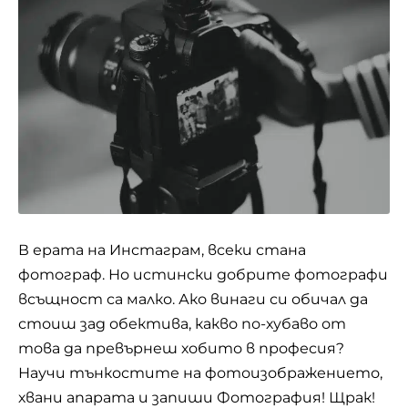
В ерата на Инстаграм, всеки стана
фотограф. Но истински добрите фотографи
всъщност са малко. Ако винаги си обичал да
стоиш зад обектива, какво по-хубаво от
това да превърнеш хобито в професия?
Научи тънкостите на фотоизображението,
хвани апарата и запиши Фотография! Щрак!