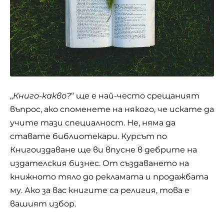
„
Книго-какво?
“ ще е най-често срещаният
въпрос, ако споменете на някого, че искате да
учите тази специалност. Не, няма да
ставате библиотекари. Курсът по
Книгоиздаване ще ви впусне в дебрите на
издателския
бизнес
. От създаването на
книжното тяло до рекламата и продажбата
му. Ако за вас книгите са религия, това е
вашият избор.