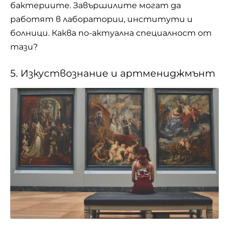
бактериите. Завършилите могат да
работят в лаборатории, институти и
болници. Каква по-актуална специалност от
тази?
5. Изкуствознание и артмениджмънт