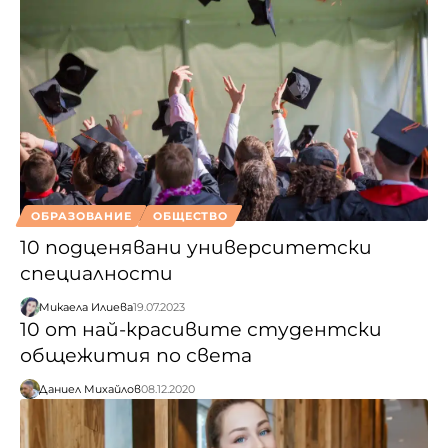
ОБРАЗОВАНИЕ
ОБЩЕСТВО
10 подценявани университетски
специалности
Микаела Илиева
19.07.2023
10 от най-красивите студентски
общежития по света
Даниел Михайлов
08.12.2020