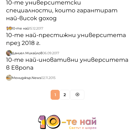
10-те университетски
специалности, които гарантират
най-висок доход
10-те най
15.12.2017
10-те най-престижни университета
през 2018 г.
Даниел Михайлов
06.09.2017
10-те най-иновативни университета
в Европа
Мениджър.News
02.11.2015
1
2