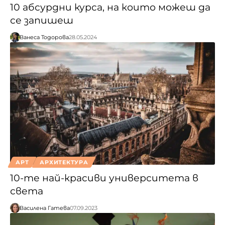
10 абсурдни курса, на които можеш да
се запишеш
Ванеса Тодорова
28.05.2024
АРТ
АРХИТЕКТУРА
10-те най-красиви университета в
света
Василена Гатева
07.09.2023