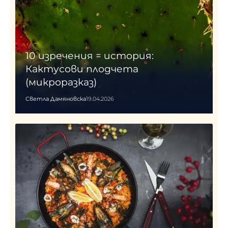
10 изречения = история:
Кактусови плодчета
(микроразказ)
Светла Дамяновска
19.04.2026