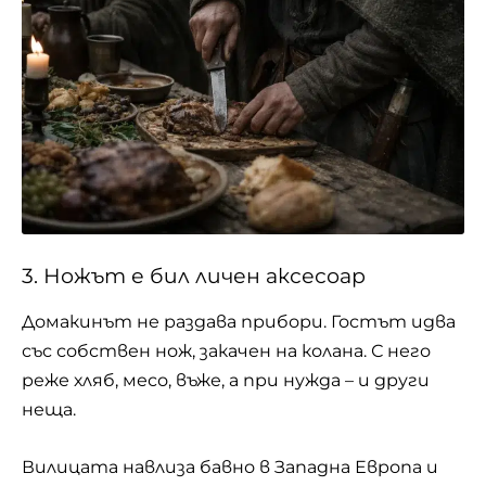
3. Ножът е бил личен аксесоар
Домакинът не раздава прибори. Гостът идва
със собствен нож, закачен на колана. С него
реже хляб, месо, въже, а при нужда – и други
неща.
Вилицата навлиза бавно в Западна Европа и