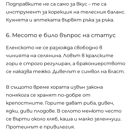
Подправките не са само за вкус – те са
инструмент за корекция на телесния баланс.
Кухнята и аптеката вървят ръка за ръка.
6. Месото е било въпрос на статус
Еленското не се разхожда свободно в
чинията на селянина. Ловът в кралските
гори е строго регулиран, а бракониерството
се наказва тежко. Дивечът е символ на власт.
В същото време хората извън закона
понякога се хранят по-добре от
крепостните. Горите дават риба, дивеч,
ядки, диви плодове. В селото менюто често
се върти около хляб, каша и малко зеленчуци.
Протеинът е привилегия.