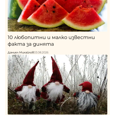
10 любопитни и малко известни
факта за динята
Даниел Михайлов
03.08.2026