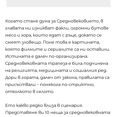
Когато стане дума за Средновековието, в
главата ни изникват факли, огромни бутове
месо и хора, които ядат с ръце, докато се
смеят зловещо. Поне това е картината,
която филмите и
сериалите
са ни оставили.
Истината е далеч по-организирана.
Средновековната трапеза е била подчинена
на религията, медицината и социалния ред.
Дори в гората, далеч от закона, правилата са
присъствали – понякога по-стриктно,
отколкото в селото.
Ето какво рядко влиза в сценария.
Представяме ви 10 неща за средновековната