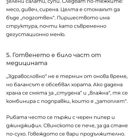
зелени салати, супи. Следват по-тежките:
месо, дивеч, сирена. Целта е стомахът да
бъде „подготвен“. Пиршеството има
структура, почти като съвременно
дегустационно меню.
5. Готвенето е било част от
медицината
„Здравословно“ не е термин от онова време,
но балансът е обсебвал хората. Ако дадена
храна се смята за „студена“ и „влажна“, тя се
комбинира с подправки, които я „затоплят“.
Рибата често се пържи с черен пипер и
джинджифил. Свинското се пече, за да стане
по-сухо. Говеждото се вари продължително.