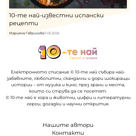
10-те най-известни испански
рецепти
Марияна Гаврилова
11.05.2026
Електронното списание © 10-те най събира най-
забавните, любопитни, скандални и дори шокиращи
истории – от музика и кино, през храни и места,
които си струва да се посетят.
© 10-те най е хора и животни, цифри и литературни
герои, догадки и научни открития.
Нашите автори
Контакти