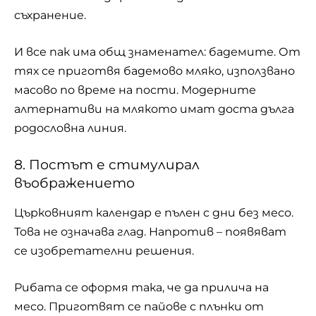
съхранение.
И все пак има общ знаменател: бадемите. От
тях се приготвя бадемово мляко, използвано
масово по време на пости. Модерните
алтернативи на млякото имат доста дълга
родословна линия.
8. Постът е стимулирал
въображението
Църковният календар е пълен с дни без месо.
Това не означава глад. Напротив – появяват
се изобретателни решения.
Рибата се оформя така, че да прилича на
месо. Приготвят се пайове с плънки от