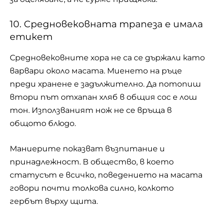
10. Средновековната трапеза е имала
етикет
Средновековните хора не са се държали като
варвари около масата. Миенето на ръце
преди хранене е задължително. Да потопиш
втори път отхапан хляб в общия сос е лош
тон. Използваният нож не се връща в
общото блюдо.
Маниерите показват възпитание и
принадлежност. В общество, в което
статусът е всичко, поведението на масата
говори почти толкова силно, колкото
гербът върху щита.