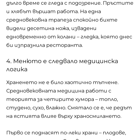
дълго време се гледа с подозрение. Пръстите
и хлябът вършат работа. На една
средновековна трапеза спокойно бихте
видели десетина ножа, извадени
едновременно от колани – гледка, която днес
би изпразнила ресторанта.
4. Менюто е следвало медицинска
логика
Храненето не е било хаотично тъпчене.
Средновековната медицина работи с
теорията за четирите хумора – топло,
студено, сухо, влажно. Смятало се е, че редът
на ястията влияе върху храносмилането.
Първо се поднасят по-леки храни – плодове,