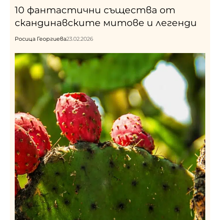
10 фантастични същества от
скандинавските митове и легенди
Росица Георгиева
23.02.2026