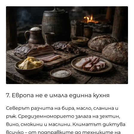
7. Европа не е имала единна кухня
Северът разчита на бира, масло, сланина и
ръж. Средиземноморието залага на зехтин,
вино, смокини и маслини. Климатът диктува
всичко – от подправките до техниките на