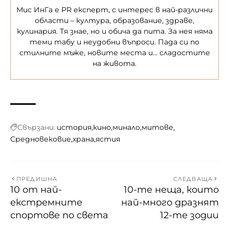
Мис ИнГа е PR експерт, с интерес в най-различни
области – култура, образование, здраве,
кулинария. Тя знае, но и обича да пита. За нея няма
теми табу и неудобни въпроси. Пада си по
стилните мъже, новите места и… сладостите
на живота.
Свързани:
история
кино
минало
митове
Средновековие
храна
ястия
ПРЕДИШНА
СЛЕДВАЩА
10 от най-
10-те неща, които
екстремните
най-много дразнят
спортове по света
12-те зодии