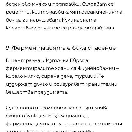
бадемово мляко и подправки. Създават се
рецепти, които заобикалят ограниченията,
без да ги нарушават. Кулинарната
креативност често се ражда от забрана.
9. Ферментацията е била спасение
В Централна и Източна Европа
ферментиралите храни са жизненоважни –
кисело мляко, сирена, зеле, туршии. Те
издържат дълго и осигуряват хранителни
вещества през зимата.
Сушеното и осоленото месо изпълнява
сходна функция. Без хладилници,
ферментацията и сушенето са технология
за оцеляване, а не гурме прищявка.