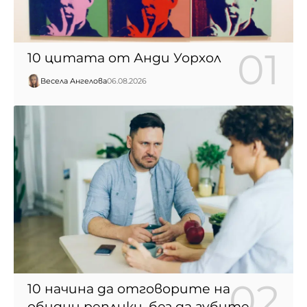
10 цитата от Анди Уорхол
Весела Ангелова
06.08.2026
10 начина да отговорите на
обидни реплики, без да губите