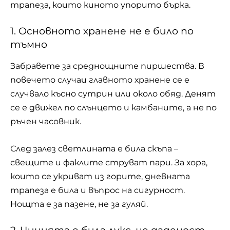
трапеза, които киното упорито бърка.
1. Основното хранене не е било по
тъмно
Забравете за среднощните пиршества. В
повечето случаи главното хранене се е
случвало късно сутрин или около обяд. Денят
се е движел по слънцето и камбаните, а не по
ръчен часовник.
След залез светлината е била скъпа –
свещите и факлите струват пари. За хора,
които се укриват из горите, дневната
трапеза е била и въпрос на сигурност.
Нощта е за пазене, не за гуляй.