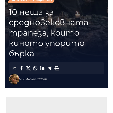
ИСТОРИЯ
ОБЩЕСТВО
10 неща за
средновековната
трапеза, които
киното упорито
бърка
Мис ИнГа
26.02.2026