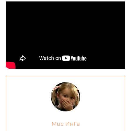
Мис ИнГа