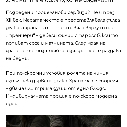
2. Чинията е била лукс, не даденост
Подредени порцеланови сервизи? Не и през
XII век. Масата често е представлявала дълга
дъска, а храната се е поставяла върху т.нар.
„тренчери“ – дебели филии стар хляб, които
попиват соса и мазнината. След края на
храненето този хляб се изяжда или се раздава
на бедни.
При по-скромни условия ролята на чиния
изпълнява дървена дъска. Храната се споделя
– двама или трима души от едно блюдо.
Индивидуалната порция е по-скоро модерна
идея.