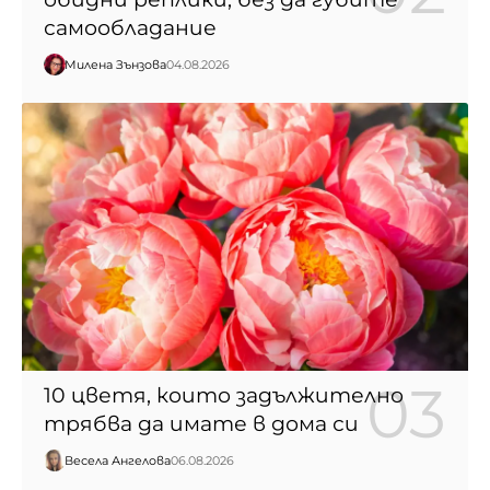
самообладание
Милена Зънзова
04.08.2026
10 цветя, които задължително
трябва да имате в дома си
Весела Ангелова
06.08.2026