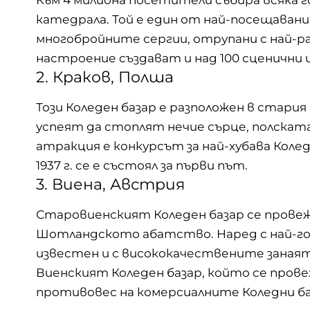
катедрала. Той е един от най-посещавани
многобройните сергии, отрупани с най-ра
настроение създават и над 100 сценични и
2. Краков, Полша
Този Коледен базар е разположен в стария
успеят да стоплят нечие сърце, полската
атракция е конкурсът за най-хубава Колед
1937 г. се е състоял за първи път.
3. Виена, Австрия
Старовиенският Коледен базар се провеж
Шотландското абатство. Наред с най-гол
известен и с висококачествените занаят
Виенският Коледен базар, който се провеж
противовес на комерсиалните Коледни ба