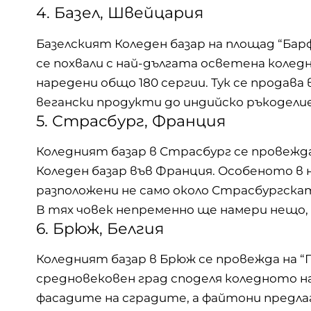
4. Базел, Швейцария
Базелският Коледен базар на площад “Бар
се похвали с най-дългата осветена коледн
наредени общо 180 сергии. Тук се продава 
вегански продукти до индийско ръкоделие
5. Страсбург, Франция
Коледният базар в Страсбург се провежда
Коледен базар във Франция. Особеното в 
разположени не само около Страсбургската
В тях човек непременно ще намери нещо, к
6. Брюж, Белгия
Коледният базар в Брюж се провежда на “
средновековен град споделя коледното 
фасадите на сградите, а файтони предла