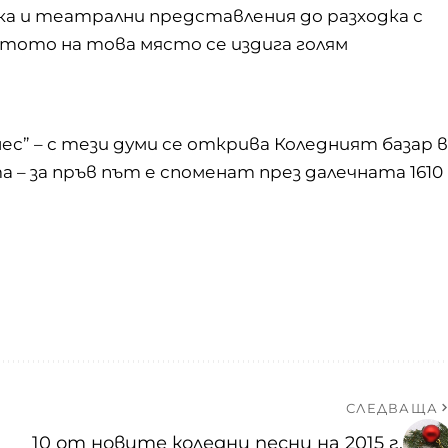
ка и театрални представления до разходка с
ятото на това място се издига голям
ес” – с тези думи се открива Коледният базар в
 – за пръв път е споменат през далечната 1610
СЛЕДВАЩА
10 от новите коледни песни на 2015 г.