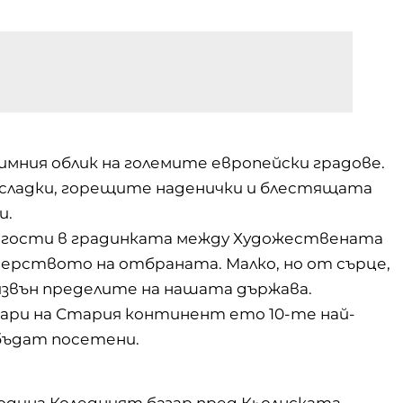
зимния облик на големите европейски
градове
.
 сладки, горещите наденички и блестящата
и.
а гости в градинката между Художествената
ерството на отбраната. Малко, но от сърце,
 извън пределите на нашата държава.
ари на Стария континент ето 10-те най-
 бъдат посетени.
година Коледният базар пред Кьолнската