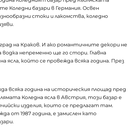
те Коледни базари в Германия. Освен
знообразни стоки и лакомства, коледно
зяви.
 град на Краков. И ако романтичните декори не
 водка непременно ще го стори. Главна
на ясла, който се провежда всяка година. През
да всяка година на историческия площад пред
ямата Коледна ясла в Австрия, този базар е
чийски изделия, които се предлагат там.
да от 1987 година, е замислен като
зари.