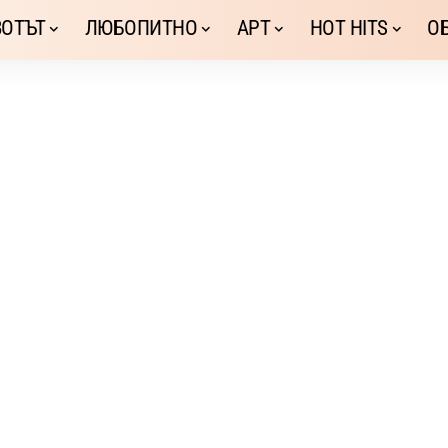
ОТЪТ
ЛЮБОПИТНО
АРТ
HOT HITS
О