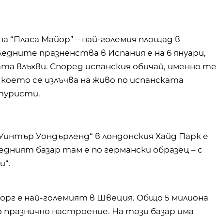
а “Пласа Майор” – най-големия площад в
едните празненства в Испания е на 6 януари,
а влъхви. Според испанския обичай, именно те
оето се излъчва на живо по испанската
 туристи.
Уинтър Уондърленд“ в лондонския Хайд Парк е
дният базар там е по германски образец – с
и“.
еборг e най-големият в Швеция. Общо 5 милиона
празнично настроение. На този базар има