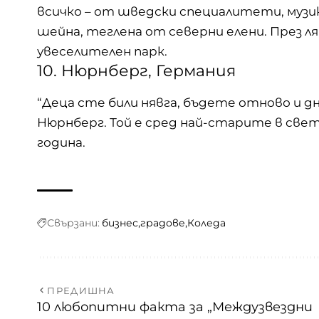
всичко – от шведски специалитети, музи
шейна, теглена от северни елени. През л
увеселителен парк.
10. Нюрнберг, Германия
“Деца сте били нявга, бъдете отново и дн
Нюрнберг. Той е сред най-старите в света
година.
Свързани:
бизнес
градове
Коледа
ПРЕДИШНА
10 любопитни факта за „Междузвездни