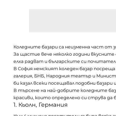
Коледните базари са неизменна част от 
За щастие вече няколко години вкусните
елха радват и българските си почитател
В София немският коледен базар посрещ
галерия, БНБ, Народния театър и Минист
би казал всеки посещавал подобни базари
В търсене на най-добрите коледните баз
красиви, които определено си струва да
1. Кьолн, Германия
Към 4 милиона посетители събира всяка 