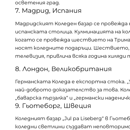
осветения град.
7. Мадрид, Испания
Мадридският Коледен базар се провежда н
испанската столица. Кулминацията на кол
когато се провежда шествието на Тримат
носят коледните подаръци. Шествието, к
телевизия, привлича всяка година хиляди
8. Лондон, Великобритания
Германската Коледа е експортна стока. „
най-доброто доказателство за това. Коле
„баварска пързалка“ и „германски наденичк
9. Гьотеборг, Швеция
Коледният базар „Jul pa Liseberg“ в Гьот
коледни светлини създават неповторимо 