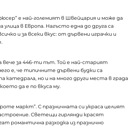
фюсер” е най-големият в Швейцария и може да
а улица в Европа. Нагъсто една до друга са
всичко и за всеки вкус: от дървени играчки и
.
 вече за 446-ти път. Той е най-старият
него е, че типичните дървени будки са
 катедрала, но и на много други места в града
оето да е по вкуса му.
Гроте маркт”. С празничната си украса целият
настроение. Светещи гирлянди красят
гат романтична разходка из празнично