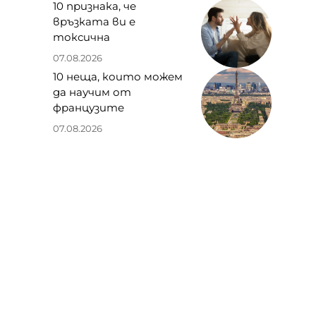
10 признака, че
връзката ви е
токсична
07.08.2026
10 неща, които можем
да научим от
французите
07.08.2026