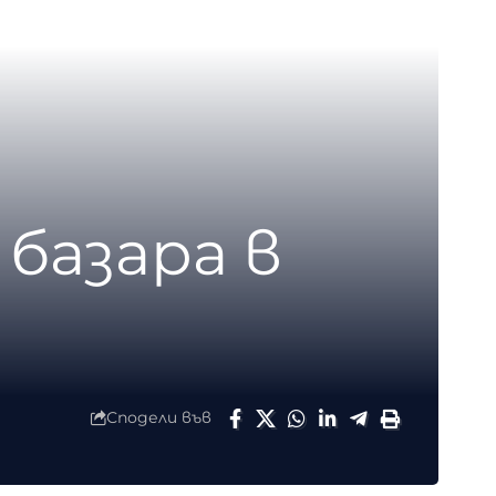
 базара в
Сподели във