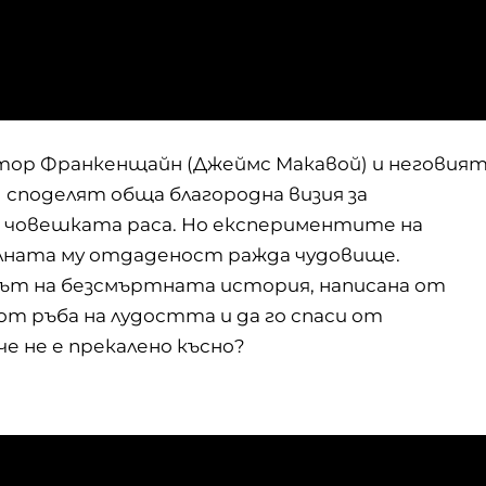
ктор Франкенщайн (Джеймс Макавой) и неговия
 споделят обща благородна визия за
а човешката раса. Но експериментите на
лната му отдаденост ражда чудовище.
чът на безсмъртната история, написана от
от ръба на лудостта и да го спаси от
е не е прекалено късно?