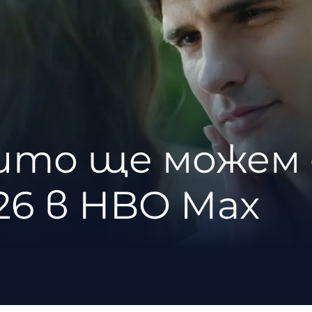
оито ще можем 
26 в HBO Max