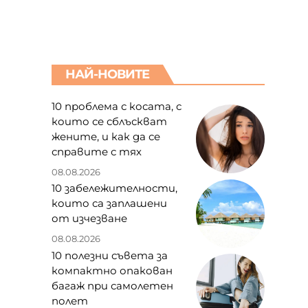
НАЙ-НОВИТЕ
10 проблема с косата, с
които се сблъскват
жените, и как да се
справите с тях
08.08.2026
10 забележителности,
които са заплашени
от изчезване
08.08.2026
10 полезни съвета за
компактно опакован
багаж при самолетен
полет