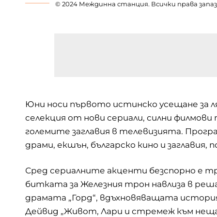
© 2024 Междинна станция. Всички права запаз
Юни носи първото истинско усещане за л
селекция от нови сериали, силни филмови
големите заглавия в телевизията. Прогр
драми, екшън, българско кино и заглавия, 
Сред сериалните акценти безспорно е тр
битката за Железния трон навлиза в реш
драмата „Горд“, вдъхновяващата история
Дейвид „Живот, Лари и стремеж към нещ