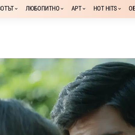
ОТЪТ
ЛЮБОПИТНО
АРТ
HOT HITS
О