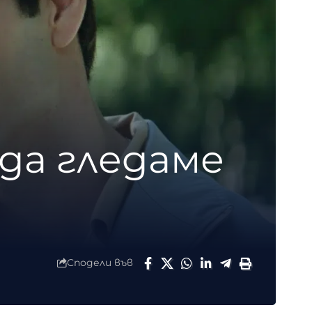
да гледаме
Сподели във