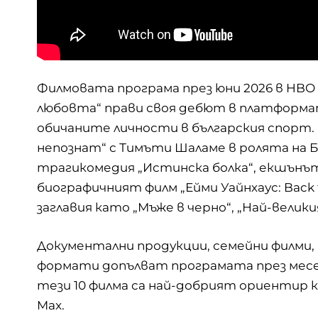
Филмовата програма през юни 2026 в HBO M
любовта“ прави своя дебют в платформат
обичаните личности в българския спорт.
непознат
“ с Тимъти Шаламе в ролята на Б
трагикомедия „Истинска болка“, екшънът
биографичният филм „Ейми Уайнхаус: Back t
заглавия като „Мъже в черно“, „Най-велик
Документални продукции, семейни филми,
формати допълват програмата през месец
тези 10 филма са най-добрият ориентир к
Max.