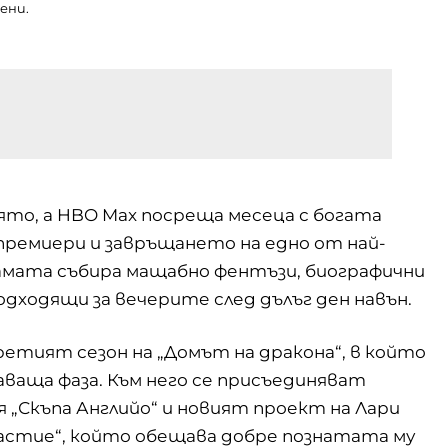
ени.
ято, а HBO Max посреща месеца с богата
 премиери и завръщането на едно от най-
амата събира мащабно фентъзи, биографични
подходящи за вечерите след дълъг ден навън.
етият сезон на „
Домът на дракона
“, в който
аваща фаза. Към него се присъединяват
 „Скъпа Английо“ и новият проект на Лари
астие“, който обещава добре познатата му