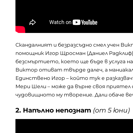
Скандалният и безразсъдно смел учен Ви
помощник Игор Щросман (Даниел Радклиф)
безсмъртието, което ще бъде в услуга н
Виктор отиват твърде далеч, а маниака
Единствено Игор – който тук е разказва
Мери Шели – може да върне своя приятел 
чудовищното му творение. Дали обаче веч
2. Напълно непознат
(от 5 юни)