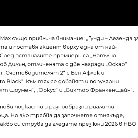
ax също привлича внимание. „Гунди – Легенда з
а и поставя акцент върху една от най-
 Сред останалите премиери са „
Напълно
об Дилън, отличената с две награди „Оскар“
 „Счетоводителят 2“ с Бен Афлек и
o Black“. Към тях се добавят и популярни
ият шоумен“, „Фокус“ и „Виктор Франкенщайн“.
 нови подкасти и разнообразни риалити
а. Но ако трябва да започнете отнякъде,
акво си струва да гледате през юни 2026 в HBO