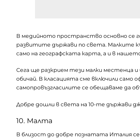
В медийното пространство основно се го
развитите държави по света. Малките к
само на географската карта, а и в нашето
Сега ще разкрием тези малки местенца и
обичай. В класацията сме включили само 
самопровъзгласилите се обещаваме да об
Добре дошли в света на 10-те държави д
10. Малта
В близост до добре познатата Италия се