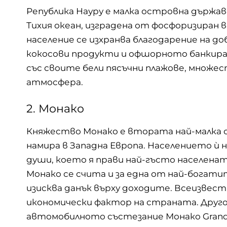
Република Науру е малка островна държав
Тихия океан, изградена от фосфоризиран
население се изхранва благодарение на до
кокосови продукти и офшорното банкир
със своите бели пясъчни плажове, множе
атмосфера.
2. Монако
Княжество Монако е втората най-малка с
намира в Западна Европа. Населението ѝ н
души, което я прави най-гъсто населенат
Монако се счита и за една от най-богати
изисква данък върху доходите. Всеизвес
икономически фактор на страната. Друго
автомобилното състезание Монако Grand 