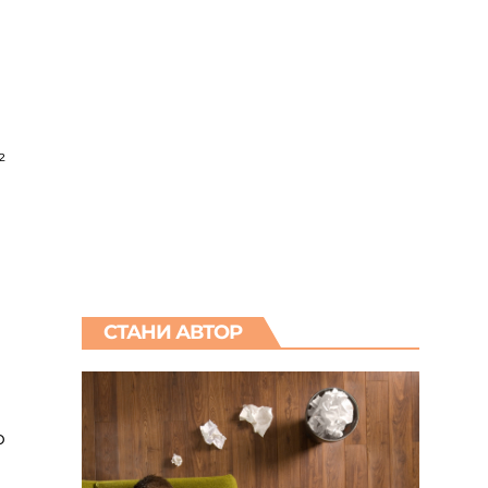
²
СТАНИ АВТОР
о