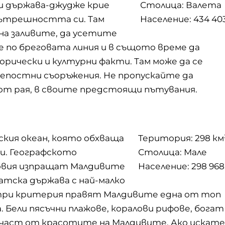
зи държава-джудже крие
Столица: Валета
вътрешността си. Там
Население: 434 40
на заливите, да усетите
е по бреговата линия и в същото време да
рически и културни факти. Там може да се
репостни съоръжения. Не пропускайте да
от рая, в своите предстоящи пътувания.
кия океан, която обхваща
Територия: 298 км
ни. Географското
Столица: Мале
ловия изпращат Малдивите
Население: 298 968
иатска държава с най-малко
 три критерия правят Малдивите една от топ
ели пясъчни плажове, коралови рифове, богат
 част от красотите на Малдивите. Ако искате