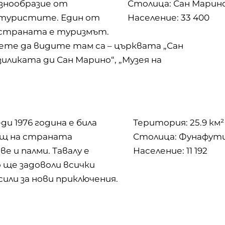
знообразие от
Столица: Сан Марин
 туристите. Един от
Население: 33 400
 страната е туризмът.
те да видите там са – църквата „Сан
иликата ди Сан Марино“, „Музея на
и 1976 година е била
Територия: 25.9 км²
ощ на страната
Столица: Фунафут
 и палми. Тавалу е
Население: 11 192
 ще задоволи всички
сили за нови приключения.