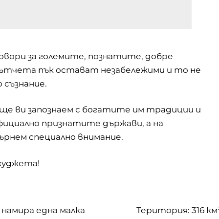
вори за големите, познатите, добре
ътчета пък остават незабележими и то не
 съзнание.
 ще ви запознаем с богатите им традиции и
официално признатите държави, а на
ърнем специално внимание.
жуджета!
 намира една малка
Територия: 316 км