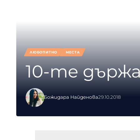
ЛЮБОПИТНО
МЕСТА
10-те държ
Божидара Найденова
29.10.2018