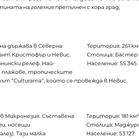
ината на големия препълнен с хора град,
на държава в Северна
Територия: 261 км
йнт Кристофър и Невис.
Столица: Бастер
анински релеф. Най-
Население: 55 345
 плажове, тропическите
т “Culturama”, който се провежда в Невис.
в Микронезия. Съставена
Територия: 181 км²
ги, носещи
Столица: Маджур
лез). Тази малка
Население: 53 127