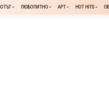
ОТЪТ
ЛЮБОПИТНО
АРТ
HOT HITS
О