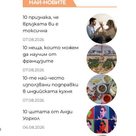
НАЙ-НОВИТЕ
10 признака, че
връзката ви е
токсична
07.08.2026
10 неща, които можем
да научим от
французите
07.08.2026
10-те най-често
използвани подправки
в индийската кухня
07.08.2026
10 цитата от Анди
Уорхол
06.08.2026
²