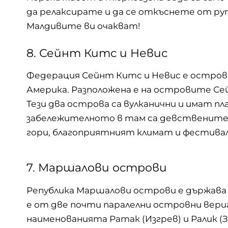
да релаксирате и да се откъснете от рут
Малдивите ви очакват!
8. Сейнт Китс и Невис
Федерация Сейнт Китс и Невис е остров
Америка. Разположена е на островите Се
Тези два острова са вулканични и имат пл
забележителното в там са девствените
гори, благоприятният климат и фестивалъ
7. Маршалови острови
Република Маршалови острови е държава 
е от две почти паралелни островни вери
наименованията Ратак (Изгрев) и Ралик (За