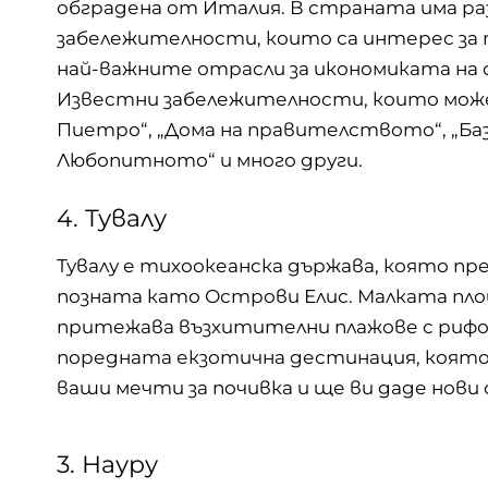
обградена от Италия. В страната има ра
забележителности, които са интерес за
най-важните отрасли за икономиката на
Известни забележителности, които може
Пиетро“, „Дома на правителството“, „Баз
Любопитното“ и много други.
4. Тувалу
Тувалу е тихоокеанска държава, която пред
позната като Острови Елис. Малката пл
притежава възхитителни плажове с рифове
поредната екзотична дестинация, която
ваши мечти за почивка и ще ви даде нови 
3. Науру