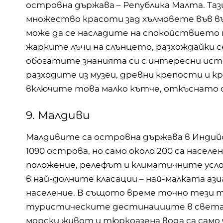
островна държава – Република Малта. Та
множество красоти зад хълмовете във 
може да се насладите на спокойствието 
жарките лъчи на слънцето, разхождайки с
обогатите знанията си с интересни исто
разходите из музеи, древни крепости и к
включите това малко кътче, откъснато 
9. Малдиви
Малдивите са островна държава в Индийс
1090 острова, но само около 200 са населе
положение, релефът и климатичните ус
в най-долните класации – най-малката аз
население. В същото време точно тези
туристическите дестинациите в света. Б
морски живот и тюркоазена вода са само