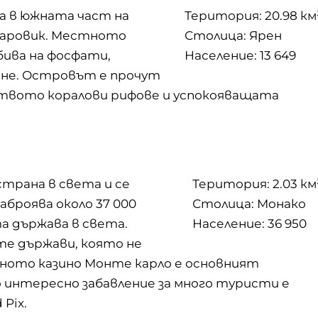
а в южната част на
Територия: 20.98 км
 варовик. Местното
Столица: Ярен
бива на фосфати,
Население: 13 649
ане. Островът е прочут
ството коралови рифове и успокояващата
трана в света и се
Територия: 2.03 км
аброява около 37 000
Столица: Монако
а държава в света.
Население: 36 950
те държави, която не
тното казино Монте карло е основният
 интересно забавление за много туристи е
Pix.