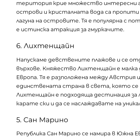
територия крие множество интересни 
острови и кристалната вода са пропити 
лагуна на островите. Тя е популярна с 
е истинска атракция за гмуркачите.
6. Лихтенщайн
Напускаме девствените плажове и се от
върхове. Княжество Лихтенщайн е малка
Европа. Тя е разположена между Австрия 
единствената страна в света, която се 
Лихтенщайн е подходяща дестинация за 
карате ски и да се наслаждавате на уник
5. Сан Марино
Република Сан Марино се намира в Южна Ев