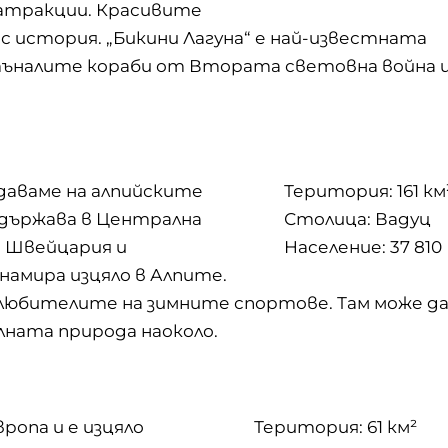
атракции. Красивите
с история. „Бикини Лагуна“ е най-известната
потъналите кораби от Втората световна война 
даваме на алпийските
Територия: 161 км
 държава в Централна
Столица: Вадуц
и Швейцария и
Население: 37 810
намира изцяло в Алпите.
любителите на зимните спортове. Там може д
алната природа наоколо.
ропа и е изцяло
Територия: 61 км²